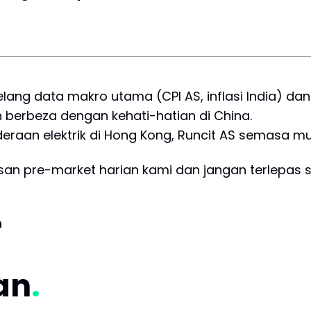
%
elang data makro utama (CPI AS, inflasi India) d
berbeza dengan kehati-hatian di China.
nderaan elektrik di Hong Kong, Runcit AS semasa m
an pre-market harian kami dan jangan terlepas 
m
tan