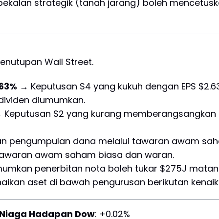
kalan strategik (tanah jarang) boleh mencetuskan
enutupan Wall Street.
.63%
→ Keputusan S4 yang kukuh dengan EPS $2.63
 dividen diumumkan.
 Keputusan S2 yang kurang memberangsangkan a
 pengumpulan dana melalui tawaran awam sah
awaran awam saham biasa dan waran.
mkan penerbitan nota boleh tukar $275J matan
aikan aset di bawah pengurusan berikutan kenaika
Niaga Hadapan Dow
: +0.02%