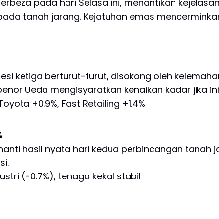
erbeza pada hari Selasa ini, menantikan kejela
pada tanah jarang. Kejatuhan emas mencerminkan
si ketiga berturut-turut, disokong oleh kelemaha
r Ueda mengisyaratkan kenaikan kadar jika inflas
 Toyota +0.9%, Fast Retailing +1.4%
%
nanti hasil nyata hari kedua perbincangan tanah ja
i.
dustri (-0.7%), tenaga kekal stabil