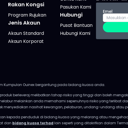
Rakan Kongsi
Pasukan Kami
Emel
Hubungi
Program Rujukan
Jenis Akaun
Pusat Bantuan
Akaun Standard
Hubungi Kami
Akaun Korporat
alam Kumpulan Ouinex bergantung pada bidang kuasa anda.
n produk berleveraj melibatkan tahap risiko yang tinggi dan boleh men
 melabur melainkan anda memahami sepenuhnya risiko yang terlibat 
tidak menyediakan nasihat kewangan, pelaburan, undang-undang atau p
rkan kepada penduduk di bidang kuasa yang melarang atau mengehad
kat dan
bidang kuasa terhad
lain seperti yang ditakrifkan dalam Terma