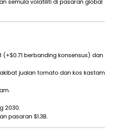
 semula volatiliti di pasaran global
 (+$0.71 berbanding konsensus) dan
kibat jualan tomato dan kos kastam
am.
g 2030.
n pasaran $1.3B.