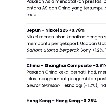
Pasaran Asia mencatatkan prestasi b
antara AS dan China yang tertumpu 
reda.
Jepun – Nikkei 225 +0.78%
Nikkei meneruskan kenaikan dengan se
membantu pengeksport. Ucapan Gabeno
Saham utama bergerak
: Sony +1.2%,
China – Shanghai Composite -0.61
Pasaran China kekal berhati-hati, me
jelas menghambat pengambilan posis
Sektor terkesan
: Teknologi (-1.2%), in
Hong Kong – Hang Seng -0.25%