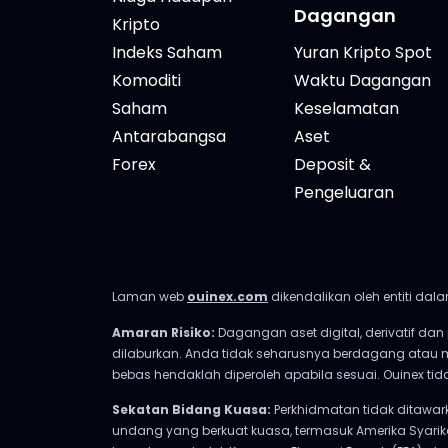
Dagangan
Kripto
Indeks Saham
Yuran Kripto Spot
Komoditi
Waktu Dagangan
Saham
Keselamatan
Antarabangsa
Aset
Forex
Deposit &
Pengeluaran
Laman web
ouinex.com
dikendalikan oleh entiti d
Amaran Risiko:
Dagangan aset digital, derivatif da
dilaburkan. Anda tidak seharusnya berdagang atau
bebas hendaklah diperoleh apabila sesuai. Ouinex 
Sekatan Bidang Kuasa:
Perkhidmatan tidak ditawa
undang yang berkuat kuasa, termasuk Amerika Syari