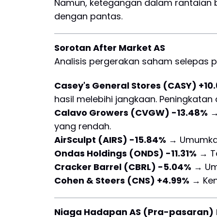
Namun, ketegangan dalam rantaian be
dengan pantas.
Sorotan After Market AS
Analisis pergerakan saham selepas p
Casey's General Stores (CASY) +10
hasil melebihi jangkaan. Peningkatan
Calavo Growers (CVGW) -13.48%
→
yang rendah.
AirSculpt (AIRS) -15.84%
→ Umumkan
Ondas Holdings (ONDS) -11.31%
→ T
Cracker Barrel (CBRL) -5.04%
→ Umu
Cohen & Steers (CNS) +4.99%
→ Ken
Niaga Hadapan AS (Pra-pasaran)