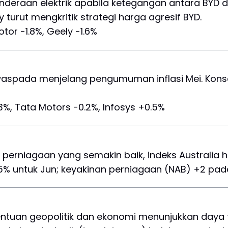
enderaan elektrik apabila ketegangan antara BYD
turut mengkritik strategi harga agresif BYD.
otor -1.8%, Geely -1.6%
rwaspada menjelang pengumuman inflasi Mei. Kons
3%, Tata Motors -0.2%, Infosys +0.5%
erniagaan yang semakin baik, indeks Australia ha
5% untuk Jun; keyakinan perniagaan (NAB) +2 pad
tentuan geopolitik dan ekonomi menunjukkan daya