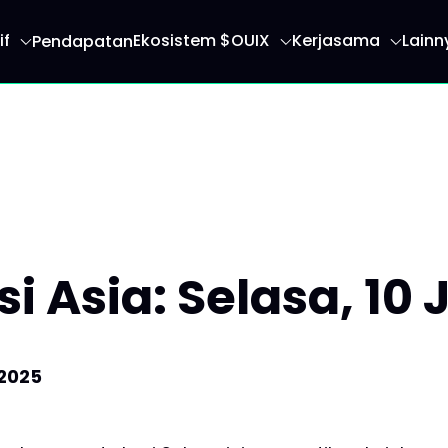
if
Ekosistem $OUIX
Kerjasama
Lainn
Pendapatan
 anda ke halaman utama
i Asia: Selasa, 10 
 2025