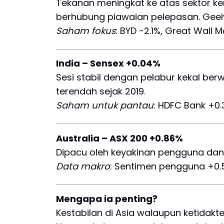
Tekanan meningkat ke atas sektor k
berhubung piawaian pelepasan. Geely 
Saham fokus
: BYD -2.1%, Great Wall M
India – Sensex +0.04%
Sesi stabil dengan pelabur kekal be
terendah sejak 2019.
Saham untuk pantau
: HDFC Bank +0.
Australia – ASX 200 +0.86%
Dipacu oleh keyakinan pengguna dan p
Data makro
: Sentimen pengguna +0.
Mengapa ia penting?
Kestabilan di Asia walaupun ketidak