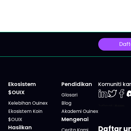
ur di puncak secara
penerbitan makroekon
 tanpa tahu apa yang
utama dan sesi luar bi
 pegang sebenarnya
"Triple Witching" yang
h berbahaya. Artikel ini
berpotensi meningkatk
warkan kerangka
volatiliti pasaran. Isnin 
: 4 tiang utama
2026: Sidang Kemuncak
Daft
ma ETF khusus, 3
Perancis Dipantau Dari 
 setiap tiang, serta
Geopolitik Acara utama
uran yang harus
ini ialah sidang kemunc
Ekosistem
Pendidikan
Komuniti ka
$OUIX
Glosari
LinkedIn
Twiter
Face
D
Kelebihan Ouinex
Blog
Ekosistem Koin
Akademi Ouinex
Mengenai
$OUIX
Hasilkan
Daftar un
Cerita Kami