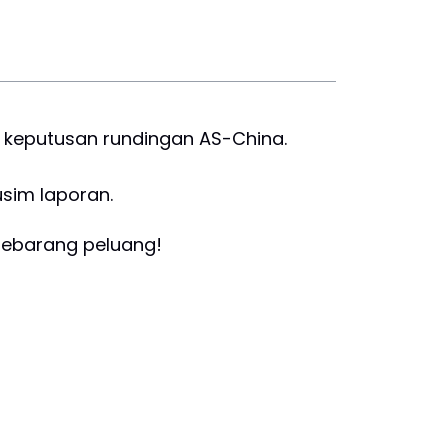
an keputusan rundingan AS-China.
usim laporan.
sebarang peluang!