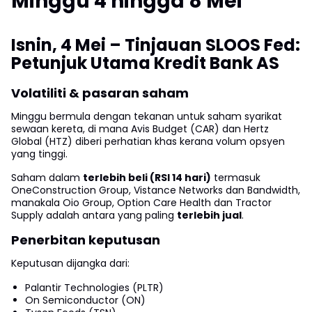
Minggu 4 hingga 8 Mei
Isnin, 4 Mei – Tinjauan SLOOS Fed:
Petunjuk Utama Kredit Bank AS
Volatiliti & pasaran saham
Minggu bermula dengan tekanan untuk saham syarikat
sewaan kereta, di mana Avis Budget (CAR) dan Hertz
Global (HTZ) diberi perhatian khas kerana volum opsyen
yang tinggi.
Saham dalam
terlebih beli (RSI 14 hari)
termasuk
OneConstruction Group, Vistance Networks dan Bandwidth,
manakala Oio Group, Option Care Health dan Tractor
Supply adalah antara yang paling
terlebih jual
.
Penerbitan keputusan
Keputusan dijangka dari:
Palantir Technologies (PLTR)
On Semiconductor (ON)