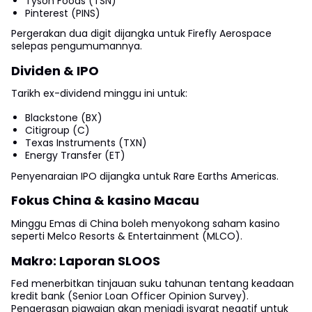
Tyson Foods (TSN)
Pinterest (PINS)
Pergerakan dua digit dijangka untuk Firefly Aerospace
selepas pengumumannya.
Dividen & IPO
Tarikh ex-dividend minggu ini untuk:
Blackstone (BX)
Citigroup (C)
Texas Instruments (TXN)
Energy Transfer (ET)
Penyenaraian IPO dijangka untuk Rare Earths Americas.
Fokus China & kasino Macau
Minggu Emas di China boleh menyokong saham kasino
seperti Melco Resorts & Entertainment (MLCO).
Makro: Laporan SLOOS
Fed menerbitkan tinjauan suku tahunan tentang keadaan
kredit bank (Senior Loan Officer Opinion Survey).
Pengerasan piawaian akan menjadi isyarat negatif untuk