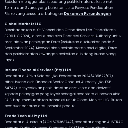
Sebelum menggunakan sebarang perkhidmatan, sila semak
Terma dan Syarat yang berkaitan serta Penyata Pendedahan
Risiko yang tersedia di bahagian
Dokumen Perundangan
.
Global Markets LLC
Diperbadankan di St. Vincent dan Grenadines (No. Pendaftaran
3796 LLC 2024), diberi kuasa oleh Financial Services Authority untuk
menjalankan perniagaan Forex (kelulusan dikeluarkan pada 6
September 2024). Menyediakan perkhidmatan aset digital, Forex
dan perkhidmatan kewangan berkaitan di bidang kuasa yang
layak.
Inzuzo Financial Services (Pty) Ltd
Berdaftar di Afrika Selatan (No. Pendaftaran 2024/485622/07),
diberi kuasa oleh Financial Sector Conduct Authority (No. FSP
54742). Menyediakan perkhidmatan aset kripto dan derivatif
kepada pelanggan yang layak sebagai perantara di bawah Akta
FAIS, bagi memudahkan transaksi untuk Global Markets LLC. Bukan
pembuat pasaran atau penerbit produk.
Trade Tech AU Pty Ltd
Berdaftar di Australia (ACN 675363747), berdaftar dengan AUSTRAC
sebagai Digital Currency Exchange (DCE) (No. Pendaftaran