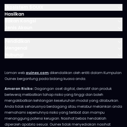
Ekosistem $OUIX
Hasilkan
Rakan Kongsi
Jenis Akaun
Pendidikan
Mengenai
Hubungi
Laman web
ouinex.com
dikendalikan oleh entiti dalam Kumpulan
Ouinex bergantung pada bidang kuasa anda.
Amaran Risiko:
Dagangan aset digital, derivatif dan produk
berleveraj melibatkan tahap risiko yang tinggi dan boleh
mengakibatkan kehilangan keseluruhan modal yang dilaburkan.
Anda tidak seharusnya berdagang atau melabur melainkan anda
memahami sepenuhnya risiko yang terlibat dan mampu
menanggung potensi kerugian. Nasihat bebas hendaklah
diperoleh apabila sesuai. Ouinex tidak menyediakan nasihat