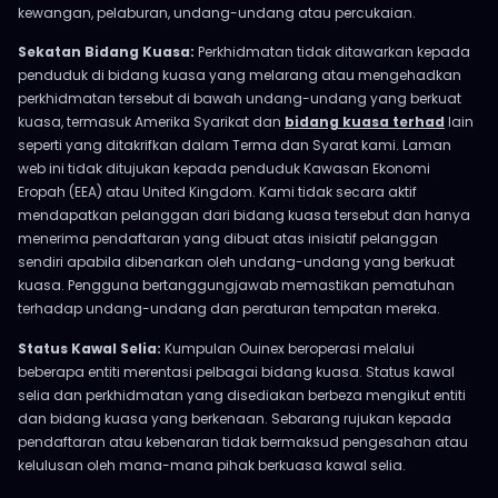
kewangan, pelaburan, undang-undang atau percukaian.
Sekatan Bidang Kuasa:
Perkhidmatan tidak ditawarkan kepada
penduduk di bidang kuasa yang melarang atau mengehadkan
perkhidmatan tersebut di bawah undang-undang yang berkuat
kuasa, termasuk Amerika Syarikat dan
bidang kuasa terhad
lain
seperti yang ditakrifkan dalam Terma dan Syarat kami. Laman
web ini tidak ditujukan kepada penduduk Kawasan Ekonomi
Eropah (EEA) atau United Kingdom. Kami tidak secara aktif
mendapatkan pelanggan dari bidang kuasa tersebut dan hanya
menerima pendaftaran yang dibuat atas inisiatif pelanggan
sendiri apabila dibenarkan oleh undang-undang yang berkuat
kuasa. Pengguna bertanggungjawab memastikan pematuhan
terhadap undang-undang dan peraturan tempatan mereka.
Status Kawal Selia:
Kumpulan Ouinex beroperasi melalui
beberapa entiti merentasi pelbagai bidang kuasa. Status kawal
selia dan perkhidmatan yang disediakan berbeza mengikut entiti
dan bidang kuasa yang berkenaan. Sebarang rujukan kepada
pendaftaran atau kebenaran tidak bermaksud pengesahan atau
kelulusan oleh mana-mana pihak berkuasa kawal selia.