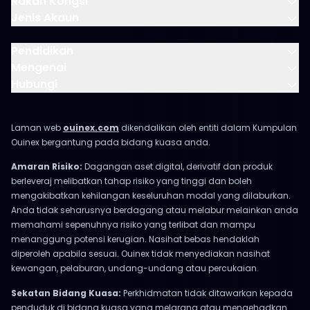
Rakan Kongsi
Jenis Akaun
Pendidikan
Mengenai
Hubungi
Laman web
ouinex.com
dikendalikan oleh entiti dalam Kumpulan
Ouinex bergantung pada bidang kuasa anda.
Amaran Risiko:
Dagangan aset digital, derivatif dan produk
berleveraj melibatkan tahap risiko yang tinggi dan boleh
mengakibatkan kehilangan keseluruhan modal yang dilaburkan.
Anda tidak seharusnya berdagang atau melabur melainkan anda
memahami sepenuhnya risiko yang terlibat dan mampu
menanggung potensi kerugian. Nasihat bebas hendaklah
diperoleh apabila sesuai. Ouinex tidak menyediakan nasihat
kewangan, pelaburan, undang-undang atau percukaian.
Sekatan Bidang Kuasa:
Perkhidmatan tidak ditawarkan kepada
penduduk di bidang kuasa yang melarang atau mengehadkan