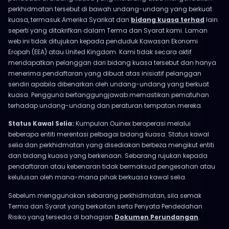
perkhidmatan tersebut di bawah undang-undang yang berkuat
kuasa, termasuk Amerika Syarikat dan
bidang kuasa terhad
lain
seperti yang ditakrifkan dalam Terma dan Syarat kami. Laman
web ini tidak ditujukan kepada penduduk Kawasan Ekonomi
Eropah (EEA) atau United Kingdom. Kami tidak secara aktif
mendapatkan pelanggan dari bidang kuasa tersebut dan hanya
menerima pendaftaran yang dibuat atas inisiatif pelanggan
sendiri apabila dibenarkan oleh undang-undang yang berkuat
kuasa. Pengguna bertanggungjawab memastikan pematuhan
terhadap undang-undang dan peraturan tempatan mereka.
Status Kawal Selia:
Kumpulan Ouinex beroperasi melalui
beberapa entiti merentasi pelbagai bidang kuasa. Status kawal
selia dan perkhidmatan yang disediakan berbeza mengikut entiti
dan bidang kuasa yang berkenaan. Sebarang rujukan kepada
pendaftaran atau kebenaran tidak bermaksud pengesahan atau
kelulusan oleh mana-mana pihak berkuasa kawal selia.
Sebelum menggunakan sebarang perkhidmatan, sila semak
Terma dan Syarat yang berkaitan serta Penyata Pendedahan
Risiko yang tersedia di bahagian
Dokumen Perundangan
.