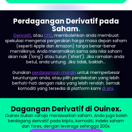
Perdagangan Derivatif pada
Saham
Derivatif
, atau
CFD
, membolehkan anda membuat
spekulasi mengenai pergerakan harga masa depan saham
(seperti Apple dan Amazon) tanpa benar-benar
memilikinya. Anda meramalkan sama ada nilai saham
akan naik ('long') atau turun ('short'). Jika ramalan anda
betul, anda untung. Jika tidak, baiklah...
Gunakan
perdagangan margin
untuk memperbesar
keuntungan anda, atau pilih pendekatan yang lebih
berhati-hati dengan risiko yang lebih rendah. Semak
komoditi yang tersedia di platform kami
di sini
.
Dagangan Derivatif di Ouinex.
Ouinex bukan sahaja menawarkan saham. Anda juga boleh
berdagang derivatif pada kripto, komoditi, indeks saham
dan forex, dengan leverage sehingga 200x.