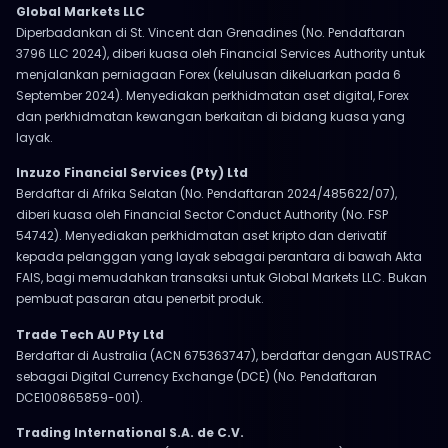
Global Markets LLC
Diperbadankan di St. Vincent dan Grenadines (No. Pendaftaran
3796 LLC 2024), diberi kuasa oleh Financial Services Authority untuk
menjalankan perniagaan Forex (kelulusan dikeluarkan pada 6
September 2024). Menyediakan perkhidmatan aset digital, Forex
dan perkhidmatan kewangan berkaitan di bidang kuasa yang
layak.
Inzuzo Financial Services (Pty) Ltd
Berdaftar di Afrika Selatan (No. Pendaftaran 2024/485622/07),
diberi kuasa oleh Financial Sector Conduct Authority (No. FSP
54742). Menyediakan perkhidmatan aset kripto dan derivatif
kepada pelanggan yang layak sebagai perantara di bawah Akta
FAIS, bagi memudahkan transaksi untuk Global Markets LLC. Bukan
pembuat pasaran atau penerbit produk.
Trade Tech AU Pty Ltd
Berdaftar di Australia (ACN 675363747), berdaftar dengan AUSTRAC
sebagai Digital Currency Exchange (DCE) (No. Pendaftaran
DCE100865859-001).
Trading International S.A. de C.V.