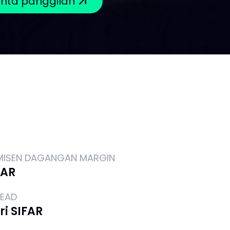
nta panggilan
MISEN DAGANGAN MARGIN
FAR
READ
ri SIFAR