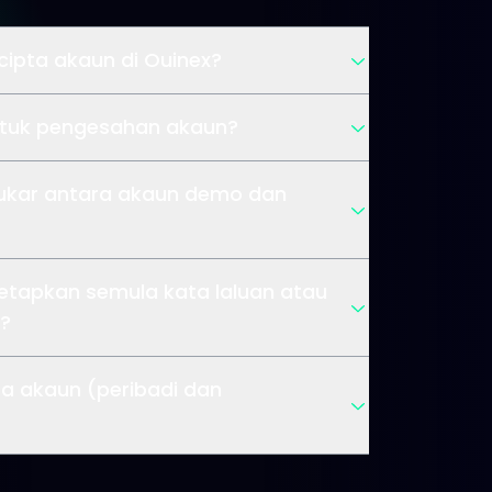
ipta akaun di Ouinex?
ntuk pengesahan akaun?
ukar antara akaun demo dan
tapkan semula kata laluan atau
?
a akaun (peribadi dan