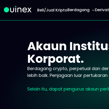
Berdagang
Derivat
Beli/Jual Kripto
Ini ialah logo dan jika diklik akan mengalihkan
Akaun Institu
Korporat.
Berdagang crypto, perpetual dan deri
lebih baik. Penjagaan luar pertukaran
Selain itu, dapat pengurus akaun peri