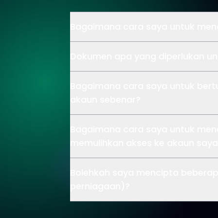
Bagaimana cara saya untuk menc
Dokumen apa yang diperlukan u
Bagaimana cara saya untuk bert
akaun sebenar?
Bagaimana cara saya untuk mene
memulihkan akses ke akaun saya
Bolehkah saya mencipta beberap
perniagaan)?