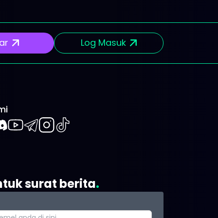
ar
Log Masuk
mi
book
iscord
Youtube
Telegram
Instagram
TikTok
tuk surat berita