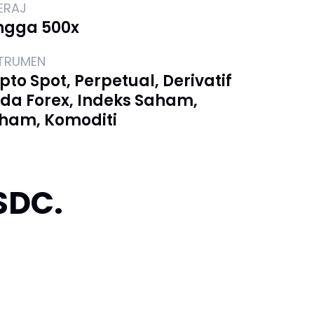
ERAJ
ngga 500x
STRUMEN
ipto Spot, Perpetual, Derivatif
da Forex, Indeks Saham,
ham, Komoditi
SDC.
alles