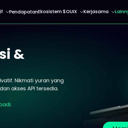
if
Ekosistem $OUIX
Kerjasama
Lainn
Pendapatan
 anda ke halaman utama
si &
vatif. Nikmati yuran yang
 dan akses API tersedia.
badi.