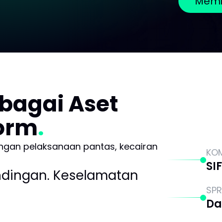
Memi
bagai Aset
form
engan pelaksanaan pantas, kecairan
KO
SI
tandingan. Keselamatan
SP
Da