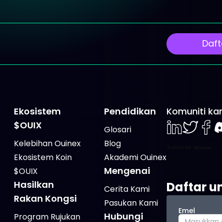
Daft
Ekosistem
Pendidikan
Komuniti ka
$OUIX
Glosari
LinkedIn
Twiter
Face
D
Kelebihan Ouinex
Blog
Ekosistem Koin
Akademi Ouinex
Mengenai
$OUIX
Hasilkan
Daftar un
Cerita Kami
Rakan Kongsi
Pasukan Kami
Emel
Hubungi
Program Rujukan