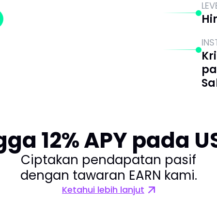
LEV
Hi
IN
Kr
pa
Sa
gga 12% APY pada U
Ciptakan pendapatan pasif
dengan tawaran EARN kami.
Ketahui lebih lanjut
Learn more about USDC s