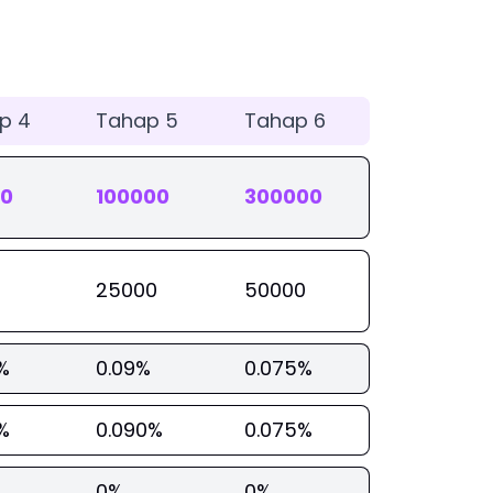
p 4
Tahap 5
Tahap 6
00
100000
300000
25000
50000
%
0.09%
0.075%
%
0.090%
0.075%
0%
0%