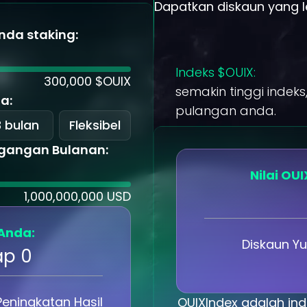
Dapatkan diskaun yang l
anda staking
:
Indeks $OUIX:
300,000
$OUIX
semakin tinggi indek
da
:
pulangan anda.
3 bulan
Fleksibel
gangan Bulanan
:
Nilai OU
1,000,000,000
USD
Anda:
Diskaun Yu
ap 0
Peningkatan Hasil
OUIXIndex adalah ind