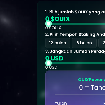
1.
Pilih jumlah $OUIX yang 
0 $OUIX
0
$OUIX
2.
Pilih Tempoh Staking An
12 bulan
6 bulan
3.
Jangkaan Jumlah Perda
0 USD
0
USD
OUIXPower 
0 = Tah
Yuran