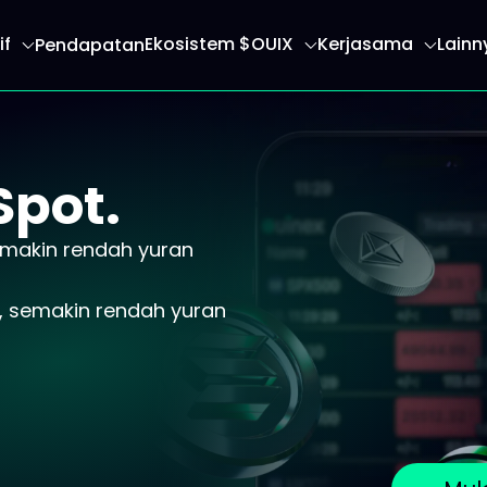
if
Ekosistem $OUIX
Kerjasama
Lainn
Pendapatan
 anda ke halaman utama
Spot.
makin rendah yuran
, semakin rendah yuran