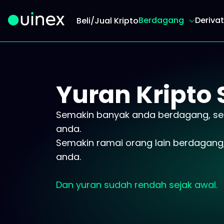
Berdagang
Derivat
Beli/Jual Kripto
Ini ialah logo dan jika diklik akan mengalihkan
Yuran Kripto 
Semakin banyak anda berdagang, se
anda.
Semakin ramai orang lain berdagang
anda.
Dan yuran sudah rendah sejak awal.