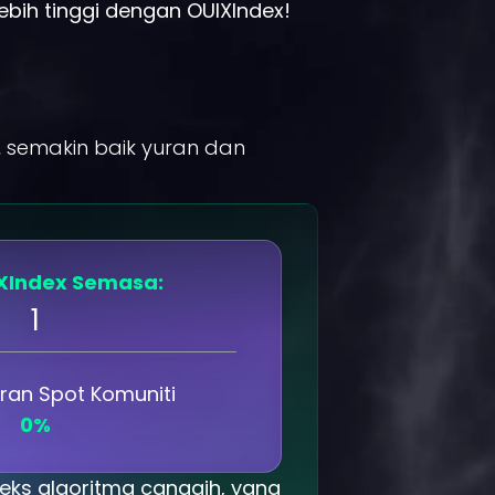
ebih tinggi dengan OUIXIndex!
s, semakin baik yuran dan
IXIndex Semasa:
1
ran Spot Komuniti
0%
eks algoritma canggih, yang