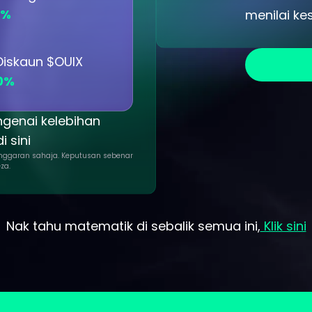
1%
menilai ke
Diskaun $OUIX
0%
ngenai kelebihan
 sini
 anggaran sahaja. Keputusan sebenar
za.
Nak tahu matematik di sebalik semua ini,
Klik sini