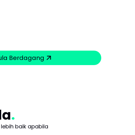
la Berdagang
da
lebih baik apabila