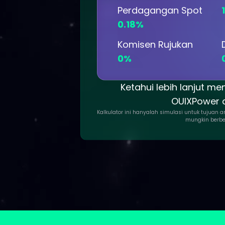
Perdagangan Spot
0.18%
Komisen Rujukan
0%
Ketahui lebih lanjut me
OUIXPower di
Kalkulator ini hanyalah simulasi untuk tujuan
mungkin berbe