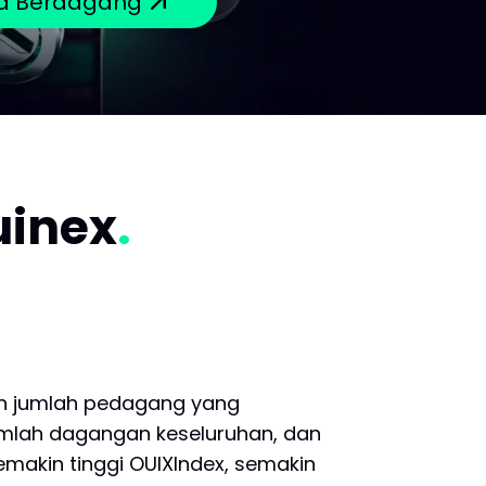
a Berdagang
uinex
eh jumlah pedagang yang
mlah dagangan keseluruhan, dan
emakin tinggi OUIXIndex, semakin