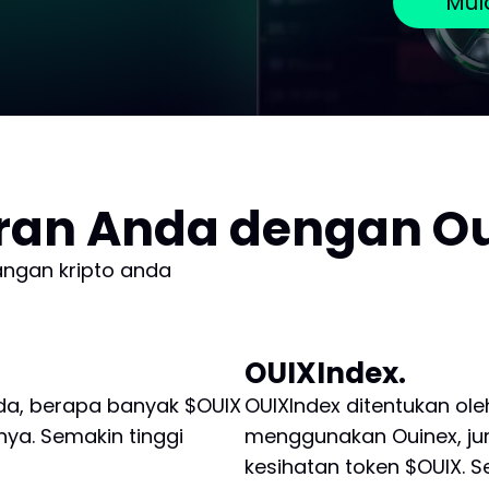
Mul
ran Anda dengan O
ngan kripto anda
OUIXIndex.
da, berapa banyak $OUIX
OUIXIndex ditentukan ol
ya. Semakin tinggi
menggunakan Ouinex, ju
kesihatan token $OUIX. S