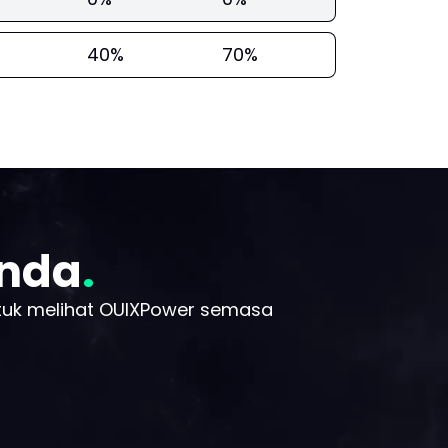
40%
70%
Anda
tuk melihat OUIXPower semasa