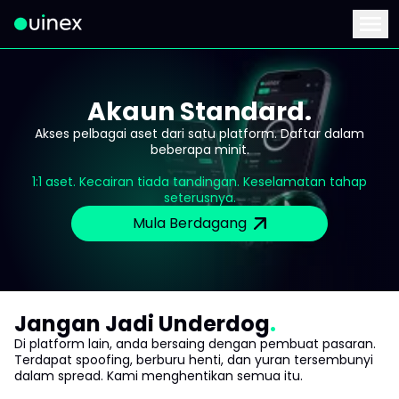
Ini ialah logo dan jika diklik akan mengalihkan anda ke hala
Menu
Akaun Standard.
Akses pelbagai aset dari satu platform. Daftar dalam
beberapa minit.
1:1 aset. Kecairan tiada tandingan. Keselamatan tahap
seterusnya.
Mula Berdagang
Jangan Jadi Underdog
Di platform lain, anda bersaing dengan pembuat pasaran.
Terdapat spoofing, berburu henti, dan yuran tersembunyi
dalam spread. Kami menghentikan semua itu.