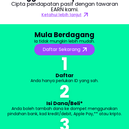
Cipta pendapatan pasif dengan tawaran
EARN kami.
Ketahui lebih lanjut
about earn offering
Mula Berdagang
Ia tidak mungkin lebih mudah.
Daftar Sekarang
1
Daftar
Anda hanya perlukan ID yang sah.
2
Isi Dana/Beli*
Anda boleh tambah dana ke dompet menggunakan
pindahan bank, kad kredit/debit, Apple Pay,** atau kripto.
3