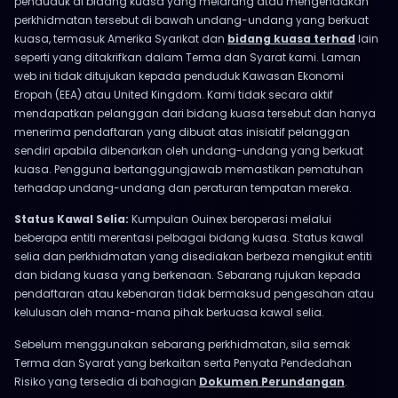
penduduk di bidang kuasa yang melarang atau mengehadkan
perkhidmatan tersebut di bawah undang-undang yang berkuat
kuasa, termasuk Amerika Syarikat dan
bidang kuasa terhad
lain
seperti yang ditakrifkan dalam Terma dan Syarat kami. Laman
web ini tidak ditujukan kepada penduduk Kawasan Ekonomi
Eropah (EEA) atau United Kingdom. Kami tidak secara aktif
mendapatkan pelanggan dari bidang kuasa tersebut dan hanya
menerima pendaftaran yang dibuat atas inisiatif pelanggan
sendiri apabila dibenarkan oleh undang-undang yang berkuat
kuasa. Pengguna bertanggungjawab memastikan pematuhan
terhadap undang-undang dan peraturan tempatan mereka.
Status Kawal Selia:
Kumpulan Ouinex beroperasi melalui
beberapa entiti merentasi pelbagai bidang kuasa. Status kawal
selia dan perkhidmatan yang disediakan berbeza mengikut entiti
dan bidang kuasa yang berkenaan. Sebarang rujukan kepada
pendaftaran atau kebenaran tidak bermaksud pengesahan atau
kelulusan oleh mana-mana pihak berkuasa kawal selia.
Sebelum menggunakan sebarang perkhidmatan, sila semak
Terma dan Syarat yang berkaitan serta Penyata Pendedahan
Risiko yang tersedia di bahagian
Dokumen Perundangan
.