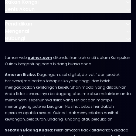
Rakan Kongsi
Jenis Akaun
Pendidikan
Mengenai
Hubungi
Laman web
ouinex.com
dikendalikan oleh entiti dalam Kumpulan
Ouinex bergantung pada bidang kuasa anda.
Amaran Risiko:
Dagangan aset digital, derivatif dan produk
berleveraj melibatkan tahap risiko yang tinggi dan boleh
mengakibatkan kehilangan keseluruhan modal yang dilaburkan.
Anda tidak seharusnya berdagang atau melabur melainkan anda
memahami sepenuhnya risiko yang terlibat dan mampu
menanggung potensi kerugian. Nasihat bebas hendaklah
diperoleh apabila sesuai. Ouinex tidak menyediakan nasihat
kewangan, pelaburan, undang-undang atau percukaian.
Sekatan Bidang Kuasa:
Perkhidmatan tidak ditawarkan kepada