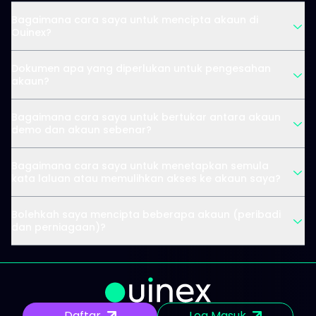
Bagaimana cara saya untuk mencipta akaun di
Ouinex?
Dokumen apa yang diperlukan untuk pengesahan
akaun?
Bagaimana cara saya untuk bertukar antara akaun
demo dan akaun sebenar?
Bagaimana cara saya untuk menetapkan semula
kata laluan atau memulihkan akses ke akaun saya?
Bolehkah saya mencipta beberapa akaun (peribadi
dan perniagaan)?
Daftar
Log Masuk