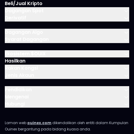
Beli/Jual Kripto
Dagangan Spot
Derivatif
Dagangan Algo
Syarat Dagangan
Ekosistem $OUIX
Hasilkan
Rakan Kongsi
Jenis Akaun
Pendidikan
Mengenai
Hubungi
Laman web
ouinex.com
dikendalikan oleh entiti dalam Kumpulan
Ouinex bergantung pada bidang kuasa anda.