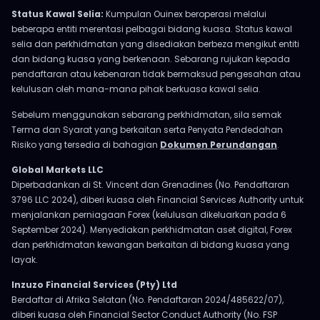
Status Kawal Selia:
Kumpulan Ouinex beroperasi melalui
beberapa entiti merentasi pelbagai bidang kuasa. Status kawal
selia dan perkhidmatan yang disediakan berbeza mengikut entiti
dan bidang kuasa yang berkenaan. Sebarang rujukan kepada
pendaftaran atau kebenaran tidak bermaksud pengesahan atau
kelulusan oleh mana-mana pihak berkuasa kawal selia.
Sebelum menggunakan sebarang perkhidmatan, sila semak
Terma dan Syarat yang berkaitan serta Penyata Pendedahan
Risiko yang tersedia di bahagian
Dokumen Perundangan
.
Global Markets LLC
Diperbadankan di St. Vincent dan Grenadines (No. Pendaftaran
3796 LLC 2024), diberi kuasa oleh Financial Services Authority untuk
menjalankan perniagaan Forex (kelulusan dikeluarkan pada 6
September 2024). Menyediakan perkhidmatan aset digital, Forex
dan perkhidmatan kewangan berkaitan di bidang kuasa yang
layak.
Inzuzo Financial Services (Pty) Ltd
Berdaftar di Afrika Selatan (No. Pendaftaran 2024/485622/07),
diberi kuasa oleh Financial Sector Conduct Authority (No. FSP