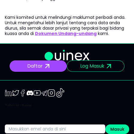
Kami komited untuk melindungi maklumat peribadi anda.
Untuk mengetahui lebih lanjut tentang cara data anda
diurus, sila semak dasar privasi yang terpakai bagi bidang
kuasa anda di
Dokumen Undang-undang
kami.
Daftar
Log Masuk
LinkedIn
Twiter
Facebook
Discord
Youtube
Telegram
Instagram
TikTok
Masuk