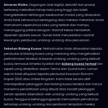
Amaran Risiko:
Dagangan aset digital, derivatif dan produk
berleveraj melibatkan tahap risiko yang tinggi dan boleh
mengakibatkan kehilangan keseluruhan modal yang dilaburkan.
Anda tidak seharusnya berdagang atau melabur melainkan anda
memahami sepenuhnya risiko yang terlibat dan mampu
menanggung potensi kerugian. Nasihat bebas hendaklah
diperoleh apabila sesuai. Ouinex tidak menyediakan nasihat
kewangan, pelaburan, undang-undang atau percukaian.
Sekatan Bidang Kuasa:
Perkhidmatan tidak ditawarkan kepada
penduduk di bidang kuasa yang melarang atau mengehadkan
perkhidmatan tersebut di bawah undang-undang yang berkuat
kuasa, termasuk Amerika Syarikat dan
bidang kuasa terhad
lain
seperti yang ditakrifkan dalam Terma dan Syarat kami. Laman
web ini tidak ditujukan kepada penduduk Kawasan Ekonomi
Eropah (EEA) atau United Kingdom. Kami tidak secara aktif
mendapatkan pelanggan dari bidang kuasa tersebut dan hanya
menerima pendaftaran yang dibuat atas inisiatif pelanggan
sendiri apabila dibenarkan oleh undang-undang yang berkuat
kuasa. Pengguna bertanggungjawab memastikan pematuhan
terhadap undang-undang dan peraturan tempatan mereka.