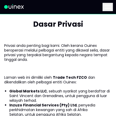
Ini ialah logo dan jika diklik akan mengalihkan anda ke hala
Menu
Dasar Privasi
Privasi anda penting bagi kami. Oleh kerana Ouinex
beroperasi melalui pelbagai entiti yang dikawal selia, dasar
privasi yang terpakai bergantung kepada negara tempat
tinggal anda.
Laman web ini dimiliki oleh
Trade Tech FZCO
dan
dikendalikan oleh pelbagai entiti Ouinex:
Global Markets LLC
, sebuah syarikat yang berdaftar di
Saint Vincent dan Grenadines, untuk pengguna di luar
wilayah terhad.
Inzuzo Financial Services (Pty) Ltd
, penyedia
perkhidmatan kewangan yang sah di Afrika
Selatan, untuk pengguna Afrika Selatan.