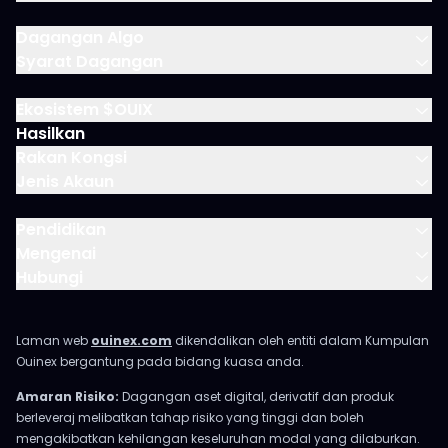
Dagangan Algo
Syarat Dagangan
Ekosistem $OUIX
Hasilkan
Rakan Kongsi
Jenis Akaun
Pendidikan
Mengenai
Hubungi
Laman web
ouinex.com
dikendalikan oleh entiti dalam Kumpulan
Ouinex bergantung pada bidang kuasa anda.
Amaran Risiko:
Dagangan aset digital, derivatif dan produk
berleveraj melibatkan tahap risiko yang tinggi dan boleh
mengakibatkan kehilangan keseluruhan modal yang dilaburkan.