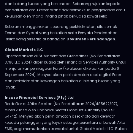
dan bidang kuasa yang berkenaan. Sebarang rujukan kepada
pendaftaran atau kebenaran tidak bermaksud pengesahan atau
kelulusan oleh mana-mana pihak berkuasa kawal selia.
Sebelum menggunakan sebarang perkhidmatan, sila semak
Terma dan Syarat yang berkaitan serta Penyata Pendedahan
Risiko yang tersedia di bahagian
Dokumen Perundangan
.
Global Markets LLC
Diperbadankan di St. Vincent dan Grenadines (No. Pendaftaran
3796 LLC 2024), diberi kuasa oleh Financial Services Authority untuk
menjalankan perniagaan Forex (kelulusan dikeluarkan pada 6
September 2024). Menyediakan perkhidmatan aset digital, Forex
dan perkhidmatan kewangan berkaitan di bidang kuasa yang
layak.
Inzuzo Financial Services (Pty) Ltd
Berdaftar di Afrika Selatan (No. Pendaftaran 2024/485622/07),
diberi kuasa oleh Financial Sector Conduct Authority (No. FSP
54742). Menyediakan perkhidmatan aset kripto dan derivatif
kepada pelanggan yang layak sebagai perantara di bawah Akta
FAIS, bagi memudahkan transaksi untuk Global Markets LLC. Bukan