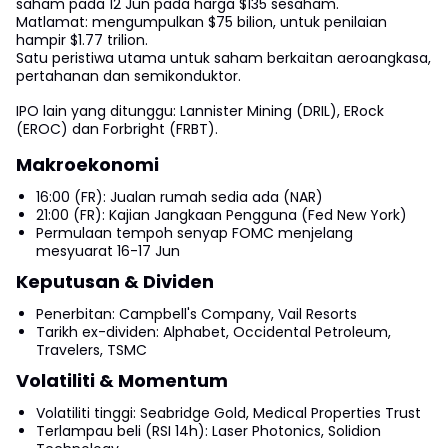
saham pada 12 Jun pada harga $135 sesaham.
Matlamat: mengumpulkan $75 bilion, untuk penilaian
hampir $1.77 trilion.
Satu peristiwa utama untuk saham berkaitan aeroangkasa,
pertahanan dan semikonduktor.
IPO lain yang ditunggu: Lannister Mining (DRIL), ERock
(EROC) dan Forbright (FRBT).
Makroekonomi
16:00 (FR): Jualan rumah sedia ada (NAR)
21:00 (FR): Kajian Jangkaan Pengguna (Fed New York)
Permulaan tempoh senyap FOMC menjelang
mesyuarat 16-17 Jun
Keputusan & Dividen
Penerbitan: Campbell's Company, Vail Resorts
Tarikh ex-dividen: Alphabet, Occidental Petroleum,
Travelers, TSMC
Volatiliti & Momentum
Volatiliti tinggi: Seabridge Gold, Medical Properties Trust
Terlampau beli (RSI 14h): Laser Photonics, Solidion