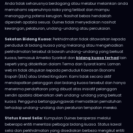
Anda tidak seharusnya berdagang atau melabur melainkan anda
memahami sepenuhnya risiko yang terlibat dan mampu
menanggung potensi kerugian. Nasihat bebas hendaklah
diperoleh apabila sesuai. Ouinex tidak menyediakan nasihat
kewangan, pelaburan, undang-undang atau percukaian.
Sekatan Bidang Kuasa:
Perkhidmatan tidak ditawarkan kepada
penduduk di bidang kuasa yang melarang atau mengehadkan
perkhidmatan tersebut di bawah undang-undang yang berkuat
kuasa, termasuk Amerika Syarikat dan
bidang kuasa terhad
lain
seperti yang ditakrifkan dalam Terma dan Syarat kami. Laman
web ini tidak ditujukan kepada penduduk Kawasan Ekonomi
Eropah (EEA) atau United Kingdom. Kami tidak secara aktif
mendapatkan pelanggan dari bidang kuasa tersebut dan hanya
menerima pendaftaran yang dibuat atas inisiatif pelanggan
sendiri apabila dibenarkan oleh undang-undang yang berkuat
kuasa. Pengguna bertanggungjawab memastikan pematuhan
terhadap undang-undang dan peraturan tempatan mereka.
Status Kawal Selia:
Kumpulan Ouinex beroperasi melalui
beberapa entiti merentasi pelbagai bidang kuasa. Status kawal
selia dan perkhidmatan yang disediakan berbeza mengikut entiti