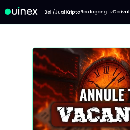
Berdagang
Derivat
Beli/Jual Kripto
Ini ialah logo dan jika diklik akan mengalihkan