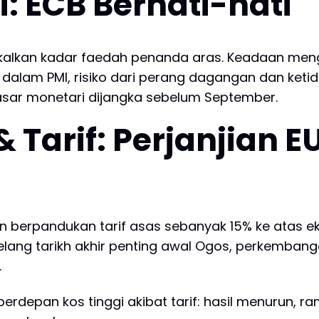
: ECB Berhati-hati
ekalkan kadar faedah penanda aras. Keadaan meng
 dalam PMI, risiko dari perang dagangan dan keti
asar monetari dijangka sebelum September.
 Tarif: Perjanjian 
n berpandukan tarif asas sebanyak 15% ke atas eks
elang tarikh akhir penting awal Ogos, perkembang
.
erdepan kos tinggi akibat tarif: hasil menurun, ra