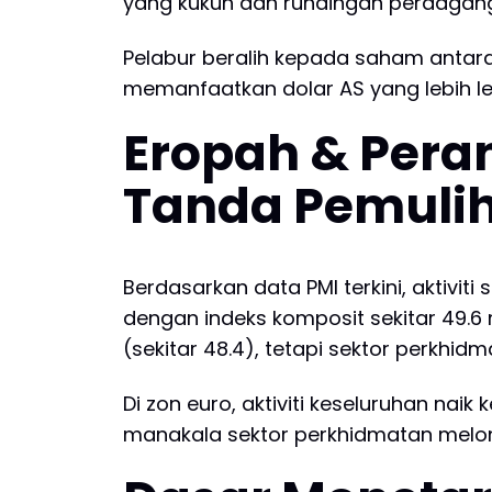
yang kukuh dan rundingan perdagang
Pelabur beralih kepada saham antara
memanfaatkan dolar AS yang lebih l
Eropah & Peran
Tanda Pemuli
Berdasarkan data PMI terkini, aktivi
dengan indeks komposit sekitar 49.6
(sekitar 48.4), tetapi sektor perkh
Di zon euro, aktiviti keseluruhan nai
manakala sektor perkhidmatan melonja