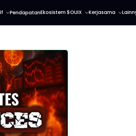
if
Ekosistem $OUIX
Kerjasama
Lainn
Pendapatan
 anda ke halaman utama