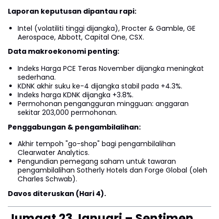
Laporan keputusan dipantau rapi:
Intel (volatiliti tinggi dijangka), Procter & Gamble, GE
Aerospace, Abbott, Capital One, CSX.
Data makroekonomi penting:
Indeks Harga PCE Teras November dijangka meningkat
sederhana.
KDNK akhir suku ke-4 dijangka stabil pada +4.3%.
Indeks harga KDNK dijangka +3.8%.
Permohonan pengangguran mingguan: anggaran
sekitar 203,000 permohonan.
Penggabungan & pengambilalihan:
Akhir tempoh "go-shop" bagi pengambilalihan
Clearwater Analytics.
Pengundian pemegang saham untuk tawaran
pengambilalihan Sotherly Hotels dan Forge Global (oleh
Charles Schwab).
Davos diteruskan (Hari 4).
Jumaat 23 Januari – Sentimen