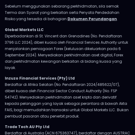
Sebelum menggunakan sebarang perkhidmatan, sila semak
Terma dan Syarat yang berkaitan serta Penyata Pendedahan
Risiko yang tersedia di bahagian
Dokumen Perundangan
.
Global Markets LLC
Diperbadankan di St. Vincent dan Grenadines (No. Pendaftaran
3796 LLC 2024), diberi kuasa oleh Financial Services Authority untuk
menjalankan perniagaan Forex (kelulusan dikeluarkan pada 6
September 2024). Menyediakan perkhidmatan aset digital, Forex
dan perkhidmatan kewangan berkaitan di bidang kuasa yang
layak.
Inzuzo Financial Services (Pty) Ltd
Berdaftar di Afrika Selatan (No. Pendaftaran 2024/485622/07),
diberi kuasa oleh Financial Sector Conduct Authority (No. FSP
54742). Menyediakan perkhidmatan aset kripto dan derivatif
kepada pelanggan yang layak sebagai perantara di bawah Akta
FAIS, bagi memudahkan transaksi untuk Global Markets LLC. Bukan
pembuat pasaran atau penerbit produk.
Trade Tech AU Pty Ltd
Berdaftar di Australia (ACN 675363747), berdaftar dengan AUSTRAC