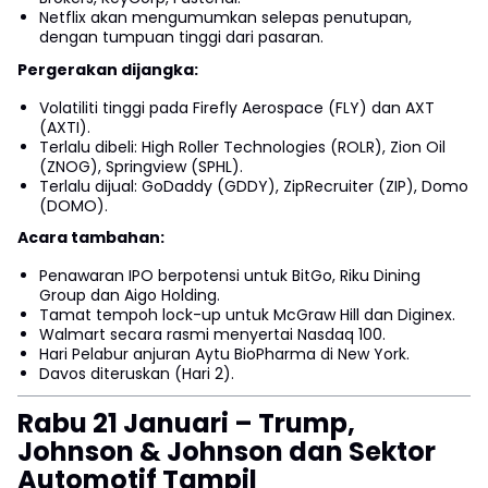
Netflix akan mengumumkan selepas penutupan,
dengan tumpuan tinggi dari pasaran.
Pergerakan dijangka:
Volatiliti tinggi pada Firefly Aerospace (FLY) dan AXT
(AXTI).
Terlalu dibeli: High Roller Technologies (ROLR), Zion Oil
(ZNOG), Springview (SPHL).
Terlalu dijual: GoDaddy (GDDY), ZipRecruiter (ZIP), Domo
(DOMO).
Acara tambahan:
Penawaran IPO berpotensi untuk BitGo, Riku Dining
Group dan Aigo Holding.
Tamat tempoh lock-up untuk McGraw Hill dan Diginex.
Walmart secara rasmi menyertai Nasdaq 100.
Hari Pelabur anjuran Aytu BioPharma di New York.
Davos diteruskan (Hari 2).
Rabu 21 Januari – Trump,
Johnson & Johnson dan Sektor
Automotif Tampil