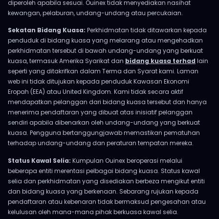
diperoleh apabila sesuai. Ouinex tidak menyediakan nasihat
kewangan, pelaburan, undang-undang atau percukaian.
Sekatan Bidang Kuasa:
Perkhidmatan tidak ditawarkan kepada
penduduk di bidang kuasa yang melarang atau mengehadkan
perkhidmatan tersebut di bawah undang-undang yang berkuat
kuasa, termasuk Amerika Syarikat dan
bidang kuasa terhad
lain
seperti yang ditakrifkan dalam Terma dan Syarat kami. Laman
web ini tidak ditujukan kepada penduduk Kawasan Ekonomi
Eropah (EEA) atau United Kingdom. Kami tidak secara aktif
mendapatkan pelanggan dari bidang kuasa tersebut dan hanya
menerima pendaftaran yang dibuat atas inisiatif pelanggan
sendiri apabila dibenarkan oleh undang-undang yang berkuat
kuasa. Pengguna bertanggungjawab memastikan pematuhan
terhadap undang-undang dan peraturan tempatan mereka.
Status Kawal Selia:
Kumpulan Ouinex beroperasi melalui
beberapa entiti merentasi pelbagai bidang kuasa. Status kawal
selia dan perkhidmatan yang disediakan berbeza mengikut entiti
dan bidang kuasa yang berkenaan. Sebarang rujukan kepada
pendaftaran atau kebenaran tidak bermaksud pengesahan atau
kelulusan oleh mana-mana pihak berkuasa kawal selia.