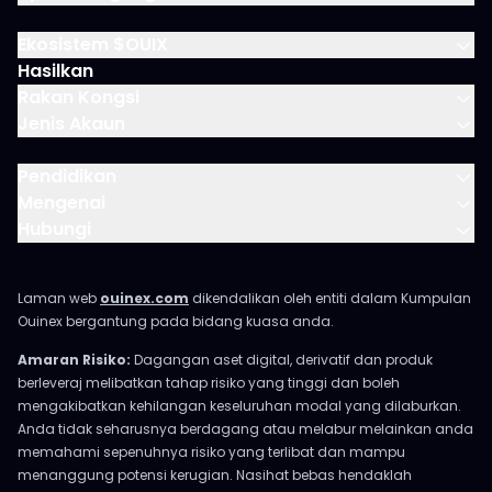
Ekosistem $OUIX
Hasilkan
Rakan Kongsi
Jenis Akaun
Pendidikan
Mengenai
Hubungi
Laman web
ouinex.com
dikendalikan oleh entiti dalam Kumpulan
Ouinex bergantung pada bidang kuasa anda.
Amaran Risiko:
Dagangan aset digital, derivatif dan produk
berleveraj melibatkan tahap risiko yang tinggi dan boleh
mengakibatkan kehilangan keseluruhan modal yang dilaburkan.
Anda tidak seharusnya berdagang atau melabur melainkan anda
memahami sepenuhnya risiko yang terlibat dan mampu
menanggung potensi kerugian. Nasihat bebas hendaklah