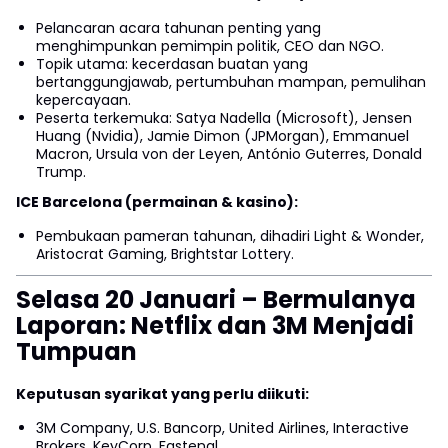
Pelancaran acara tahunan penting yang
menghimpunkan pemimpin politik, CEO dan NGO.
Topik utama: kecerdasan buatan yang
bertanggungjawab, pertumbuhan mampan, pemulihan
kepercayaan.
Peserta terkemuka: Satya Nadella (Microsoft), Jensen
Huang (Nvidia), Jamie Dimon (JPMorgan), Emmanuel
Macron, Ursula von der Leyen, António Guterres, Donald
Trump.
ICE Barcelona (permainan & kasino):
Pembukaan pameran tahunan, dihadiri Light & Wonder,
Aristocrat Gaming, Brightstar Lottery.
Selasa 20 Januari – Bermulanya
Laporan: Netflix dan 3M Menjadi
Tumpuan
Keputusan syarikat yang perlu diikuti:
3M Company, U.S. Bancorp, United Airlines, Interactive
Brokers, KeyCorp, Fastenal.