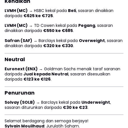
Kenaikan
LVMH (MC)
→ HSBC kekal pada
Beli
, sasaran dinaikkan
daripada
€625 ke €725
.
LVMH (MC)
→ TD Cowen kekal pada
Pegang
, sasaran
dinaikkan daripada
€550 ke €685
.
Safran (SAF)
→ Barclays kekal pada
Overweight
, sasaran
dinaikkan daripada
€320 ke €330
.
Neutral
Euronext (ENX)
→ Goldman Sachs menaik taraf saranan
daripada
Jual kepada Neutral
, sasaran disesuaikan
daripada
€123 ke €126
.
Penurunan
Solvay (SOLB)
→ Barclays kekal pada
Underweight
,
sasaran diturunkan daripada
€30 ke €23
.
Selamat berdagang dan semoga berjaya!
Sylvain Mouilhaud
: Jurulatih Saham.