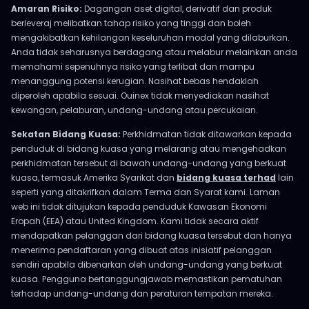
Amaran Risiko:
Dagangan aset digital, derivatif dan produk
berleveraj melibatkan tahap risiko yang tinggi dan boleh
mengakibatkan kehilangan keseluruhan modal yang dilaburkan.
Anda tidak seharusnya berdagang atau melabur melainkan anda
memahami sepenuhnya risiko yang terlibat dan mampu
menanggung potensi kerugian. Nasihat bebas hendaklah
diperoleh apabila sesuai. Ouinex tidak menyediakan nasihat
kewangan, pelaburan, undang-undang atau percukaian.
Sekatan Bidang Kuasa:
Perkhidmatan tidak ditawarkan kepada
penduduk di bidang kuasa yang melarang atau mengehadkan
perkhidmatan tersebut di bawah undang-undang yang berkuat
kuasa, termasuk Amerika Syarikat dan
bidang kuasa terhad
lain
seperti yang ditakrifkan dalam Terma dan Syarat kami. Laman
web ini tidak ditujukan kepada penduduk Kawasan Ekonomi
Eropah (EEA) atau United Kingdom. Kami tidak secara aktif
mendapatkan pelanggan dari bidang kuasa tersebut dan hanya
menerima pendaftaran yang dibuat atas inisiatif pelanggan
sendiri apabila dibenarkan oleh undang-undang yang berkuat
kuasa. Pengguna bertanggungjawab memastikan pematuhan
terhadap undang-undang dan peraturan tempatan mereka.