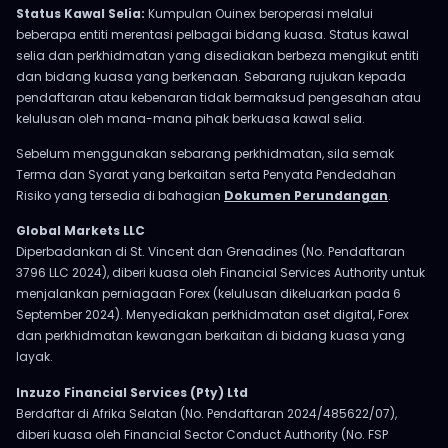
Status Kawal Selia:
Kumpulan Ouinex beroperasi melalui
beberapa entiti merentasi pelbagai bidang kuasa. Status kawal
selia dan perkhidmatan yang disediakan berbeza mengikut entiti
dan bidang kuasa yang berkenaan. Sebarang rujukan kepada
pendaftaran atau kebenaran tidak bermaksud pengesahan atau
kelulusan oleh mana-mana pihak berkuasa kawal selia.
Sebelum menggunakan sebarang perkhidmatan, sila semak
Terma dan Syarat yang berkaitan serta Penyata Pendedahan
Risiko yang tersedia di bahagian
Dokumen Perundangan
.
Global Markets LLC
Diperbadankan di St. Vincent dan Grenadines (No. Pendaftaran
3796 LLC 2024), diberi kuasa oleh Financial Services Authority untuk
menjalankan perniagaan Forex (kelulusan dikeluarkan pada 6
September 2024). Menyediakan perkhidmatan aset digital, Forex
dan perkhidmatan kewangan berkaitan di bidang kuasa yang
layak.
Inzuzo Financial Services (Pty) Ltd
Berdaftar di Afrika Selatan (No. Pendaftaran 2024/485622/07),
diberi kuasa oleh Financial Sector Conduct Authority (No. FSP