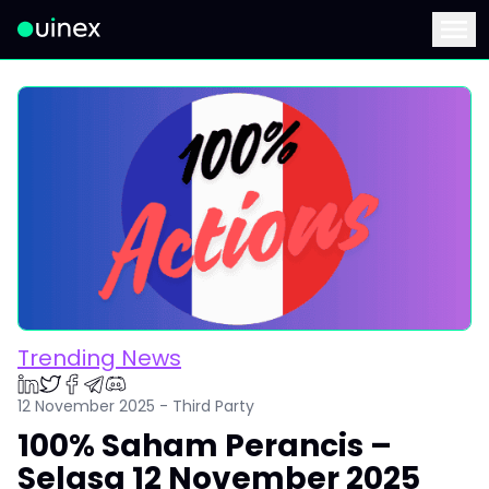
Ini ialah logo dan jika diklik akan mengalihkan anda ke hala
Menu
Trending News
12 November 2025 - Third Party
100% Saham Perancis –
Selasa 12 November 2025