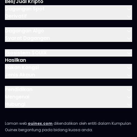
Beli/Jual Kripto
Dagangan Spot
Derivatif
Dagangan Algo
Syarat Dagangan
Ekosistem $OUIX
Hasilkan
Rakan Kongsi
Jenis Akaun
Pendidikan
Mengenai
Hubungi
Laman web
ouinex.com
dikendalikan oleh entiti dalam Kumpulan
Ouinex bergantung pada bidang kuasa anda.