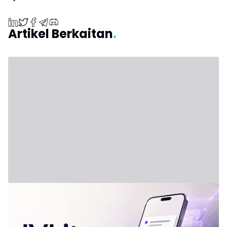
Artikel Berkaitan
31 Julai 2026 - Third Party
Formula Baharu: IVLite
IVLite: inti pati IVT dalam notifikasi, hanya €29 sebulan
Pelan yang jelas, ringkasan dan ulasan pasaran, dihantar ke
telefon dan komputer anda. Tiada yang lain. Masalahnya