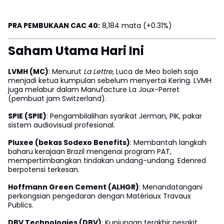
PRA PEMBUKAAN CAC 40:
8,184 mata (+0.31%)
Saham Utama Hari Ini
LVMH (MC)
: Menurut
La Lettre
, Luca de Meo boleh saja
menjadi ketua kumpulan sebelum menyertai Kering. LVMH
juga melabur dalam Manufacture La Joux-Perret
(pembuat jam Switzerland).
SPIE (SPIE)
: Pengambilalihan syarikat Jerman, PIK, pakar
sistem audiovisual profesional.
Pluxee (bekas Sodexo Benefits)
: Membantah langkah
baharu kerajaan Brazil mengenai program PAT,
mempertimbangkan tindakan undang-undang. Edenred
berpotensi terkesan.
Hoffmann Green Cement (ALHGR)
: Menandatangani
perkongsian pengedaran dengan Matériaux Travaux
Publics.
DBV Technologies (DBV)
: Kunjungan terakhir pesakit