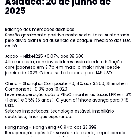
Asiática: 20 de junho de
2025
Balanço dos mercados asiáticos
Sessão geralmente positiva nesta sexta-feira, sustentada
pelo alívio diante da ausência de ataque imediato dos EUA
ao Irã.
Japão – Nikkei 225 +0,07% aos 38.600
Alta modesta, com investidores assimilando a inflação
core japonesa em 3,7% em maio, o maior nível desde
janeiro de 2023. O iene se fortaleceu para 145 USD.
China – Shanghai Composite +0,14% aos 3.360; Shenzhen
Component -0,3% aos 10.020
Leve recuperação após o PBoC manter as taxas LPR em 3%
(1 ano) e 3,5% (5 anos). O yuan offshore avança para 7,18
USD.
Setores impactados: tecnologia estável, imobiliário
cauteloso, finanças esperando.
Hong Kong – Hang Seng +0,94% aos 23.399
Recuperação após três sessões de queda, impulsionada