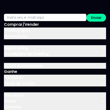
Enviar
Comprar/Vender
Trading Spot
Derivativos
Algotrading
Condições de Trading
$OUIX Ecossistema
Ganhe
Parceiros
Tipos de Conta
Educação
Sobre
Contato