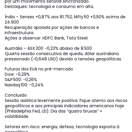
por um movimento setorial sincronizado.
Destaques: tecnologia e consumo em alta.
Índia – Sensex +0,87% aos 81.752; Nifty 50 +0,50% acima de
24.900
Recuperação apoiada por ações de bancos e
infraestrutura.
Ações a observar: HDFC Bank, Tata Steel.
Austrália – ASX 200 -0,23% abaixo de 8.500
Quarta sessão consecutiva de queda, dólar australiano
pressionado (~0,648 USD) devido a tensões geopolíticas.
Futuros dos EUA no pré-mercado
Dow: -0,29%
S&P 500: -0,26%
Nasdaq 100: -0,24%
Conclusão
Sessão asiática levemente positiva. Fique atento aos riscos
geopolíticos e aos principais indicadores americanos hoje
(Philadelphia Fed, LEI). Dia das “quatro bruxas” =
volatilidade.
Setores em risco: energia, defesa, tecnologia exposta à
geopolítica.