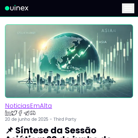
Este é o logo e ao clicar redireciona para a página inicial
Menu
NoticiasEmAlta
20 de junho de 2025 - Third Party
📌 Síntese da Sessão