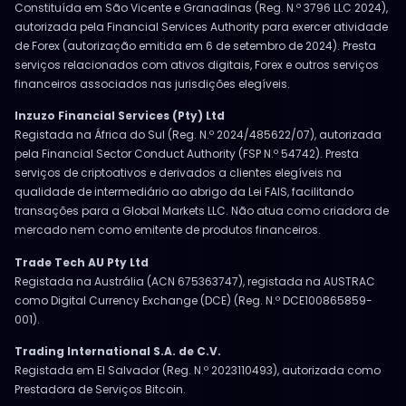
Constituída em São Vicente e Granadinas (Reg. N.º 3796 LLC 2024),
autorizada pela Financial Services Authority para exercer atividade
de Forex (autorização emitida em 6 de setembro de 2024). Presta
serviços relacionados com ativos digitais, Forex e outros serviços
financeiros associados nas jurisdições elegíveis.
Inzuzo Financial Services (Pty) Ltd
Registada na África do Sul (Reg. N.º 2024/485622/07), autorizada
pela Financial Sector Conduct Authority (FSP N.º 54742). Presta
serviços de criptoativos e derivados a clientes elegíveis na
qualidade de intermediário ao abrigo da Lei FAIS, facilitando
transações para a Global Markets LLC. Não atua como criadora de
mercado nem como emitente de produtos financeiros.
Trade Tech AU Pty Ltd
Registada na Austrália (ACN 675363747), registada na AUSTRAC
como Digital Currency Exchange (DCE) (Reg. N.º DCE100865859-
001).
Trading International S.A. de C.V.
Registada em El Salvador (Reg. N.º 2023110493), autorizada como
Prestadora de Serviços Bitcoin.