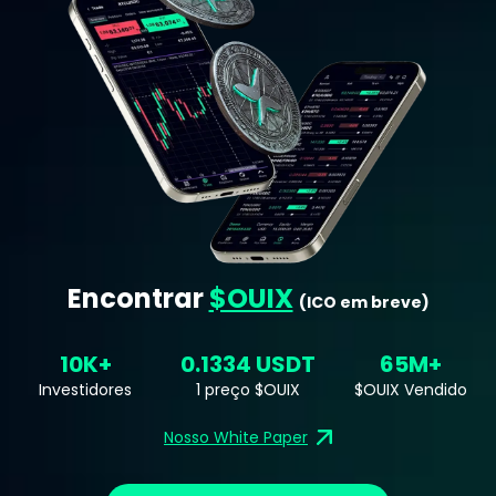
Encontrar
$OUIX
(ICO em breve)
10K+
0.1334 USDT
65M+
Investidores
1 preço $OUIX
$OUIX Vendido
Nosso White Paper