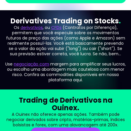
Derivatives Trading on Stocks
Os
derivativos
, ou
CFDs
(Contratos por Diferença),
permitem que você especule sobre os movimentos
futuros de preço das ações (como Apple e Amazon) sem
realmente possuí-las. Você está basicamente prevendo
se o valor da ação vai subir ("long") ou cair ("short"). Se
sua previsão estiver correta, você lucra. Se não, bem...
Use
negociação com
margem para amplificar seus lucros,
ou escolha uma abordagem mais cautelosa com menor
risco. Confira as commodities disponíveis em nossa
plataforma aqui.
Trading de Derivativos na
Ouinex.
A Ouinex não oferece apenas ações. Também pode
negociar derivados sobre cripto, matérias-primas, índices
bolsistas e forex, com uma alavancagem até 200x.