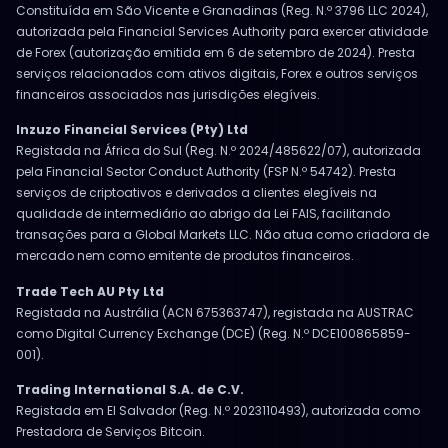
Constituída em São Vicente e Granadinas (Reg. N.º 3796 LLC 2024),
autorizada pela Financial Services Authority para exercer atividade
de Forex (autorização emitida em 6 de setembro de 2024). Presta
serviços relacionados com ativos digitais, Forex e outros serviços
financeiros associados nas jurisdições elegíveis.
Inzuzo Financial Services (Pty) Ltd
Registada na África do Sul (Reg. N.º 2024/485622/07), autorizada
pela Financial Sector Conduct Authority (FSP N.º 54742). Presta
serviços de criptoativos e derivados a clientes elegíveis na
qualidade de intermediário ao abrigo da Lei FAIS, facilitando
transações para a Global Markets LLC. Não atua como criadora de
mercado nem como emitente de produtos financeiros.
Trade Tech AU Pty Ltd
Registada na Austrália (ACN 675363747), registada na AUSTRAC
como Digital Currency Exchange (DCE) (Reg. N.º DCE100865859-
001).
Trading International S.A. de C.V.
Registada em El Salvador (Reg. N.º 2023110493), autorizada como
Prestadora de Serviços Bitcoin.