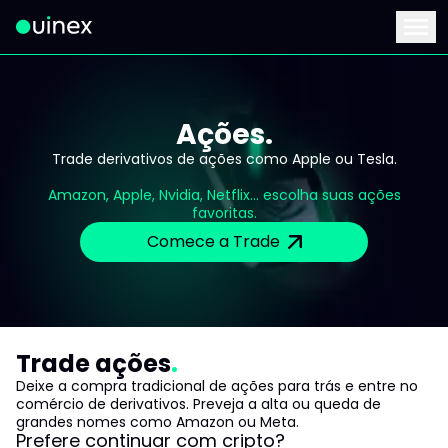
Este é o logo e ao clicar redireciona para a página inicial
Menu
Ações.
Trade derivativos de ações como Apple ou Tesla.
Amazon, Apple, Nvidia, Netflix... escolha suas ações
favoritas.
Comece a Trade
Trade ações
Deixe a compra tradicional de ações para trás e entre no
comércio de derivativos. Preveja a alta ou queda de
grandes nomes como Amazon ou Meta.
Prefere continuar com cripto?