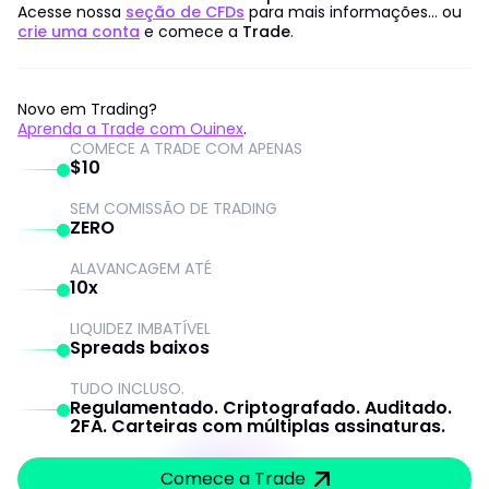
Acesse nossa
seção de CFDs
para mais informações... ou
crie uma conta
e comece a
Trade
.
Novo em Trading?
Aprenda a Trade com Ouinex
.
COMECE A TRADE COM APENAS
$10
SEM COMISSÃO DE TRADING
ZERO
ALAVANCAGEM ATÉ
10x
LIQUIDEZ IMBATÍVEL
Spreads baixos
TUDO INCLUSO.
Regulamentado. Criptografado. Auditado.
2FA. Carteiras com múltiplas assinaturas.
Comece a Trade