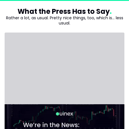
What the Press Has to Say
Rather a lot, as usual. Pretty nice things, too, which is... less
usual.
18 de janeiro de 2026
Ouinex citado na Forbes: a corrida rumo ao
aplicativo financeiro tudo-em-um
começou