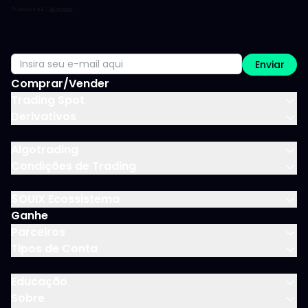
Enviar
Comprar/Vender
Trading Spot
Derivativos
Algotrading
Condições de Trading
$OUIX Ecossistema
Ganhe
Parceiros
Tipos de Conta
Educação
Sobre