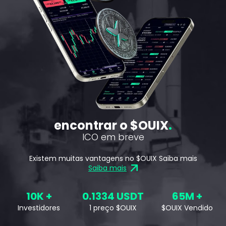
encontrar o $OUIX
ICO em breve
Existem muitas vantagens no $OUIX Saiba mais
Saiba mais
Learn More about safety of your
10K +
0.1334 USDT
65M +
Investidores
1 preço $OUIX
$OUIX Vendido