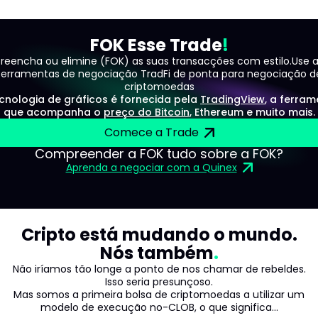
FOK Esse Trade
reencha ou elimine (FOK) as suas transacções com estilo.Use 
ferramentas de negociação TradFi de ponta para negociação d
criptomoedas
cnologia de gráficos é fornecida pela
TradingView
, a ferra
que acompanha o
preço do Bitcoin
, Ethereum e muito mais.
Comece a Trade
Compreender a FOK tudo sobre a FOK?
Aprenda a negociar com a Quinex
Cripto está mudando o mundo.
Nós também
Não iríamos tão longe a ponto de nos chamar de rebeldes.
Isso seria presunçoso.
Mas somos a primeira bolsa de criptomoedas a utilizar um
modelo de execução no-CLOB, o que significa...