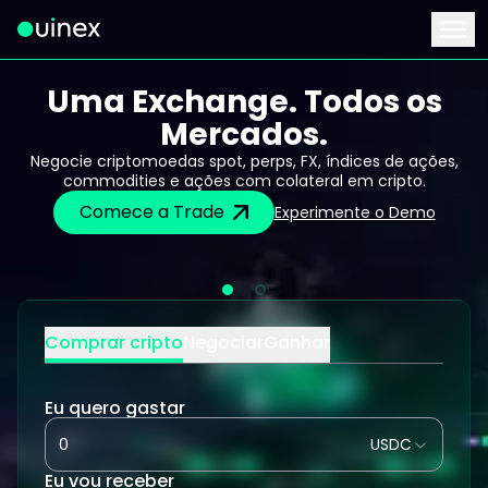
Este é o logo e ao clicar redireciona para a página inicial
Menu
Uma Exchange. Todos os
Mercados.
Negocie criptomoedas spot, perps, FX, índices de ações,
commodities e ações com colateral em cripto.
Comece a Trade
Experimente o Demo
Comprar cripto
Negociar
Ganhar
Eu quero gastar
USDC
Eu vou receber