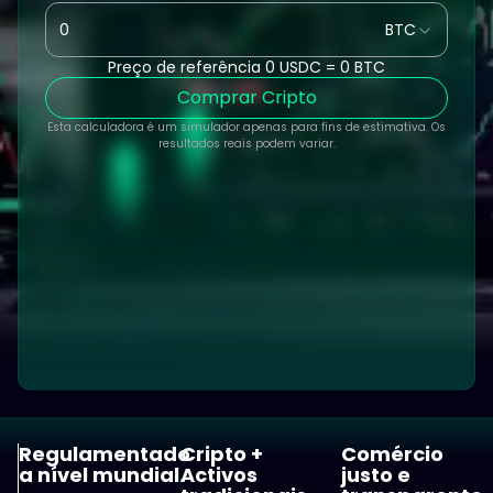
BTC
Preço de referência
0 USDC = 0 BTC
Comprar Cripto
Esta calculadora é um simulador apenas para fins de estimativa. Os
resultados reais podem variar.
Regulamentado
Cripto +
Comércio
a nível mundial
Activos
justo e