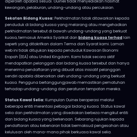
diperoleh apabila sesuai. Ouinex tidak menyediakan nasihat
kewangan, pelaburan, undang-undang atau percukaian.
Sekatan Bidang Kuasa:
Perkhidmatan tidak ditawarkan kepada
penduduk di bidang kuasa yang melarang atau mengehadkan
perkhidmatan tersebut di bawah undang-undang yang berkuat
kuasa, termasuk Amerika Syarikat dan
bidang kuasa terhad
lain
seperti yang ditakrifkan dalam Terma dan Syarat kami. Laman
web ini tidak ditujukan kepada penduduk Kawasan Ekonomi
Eropah (EEA) atau United Kingdom. Kami tidak secara aktif
mendapatkan pelanggan dari bidang kuasa tersebut dan hanya
menerima pendaftaran yang dibuat atas inisiatif pelanggan
sendiri apabila dibenarkan oleh undang-undang yang berkuat
kuasa. Pengguna bertanggungjawab memastikan pematuhan
terhadap undang-undang dan peraturan tempatan mereka.
Status Kawal Selia:
Kumpulan Ouinex beroperasi melalui
beberapa entiti merentasi pelbagai bidang kuasa. Status kawal
selia dan perkhidmatan yang disediakan berbeza mengikut entiti
dan bidang kuasa yang berkenaan. Sebarang rujukan kepada
pendaftaran atau kebenaran tidak bermaksud pengesahan atau
kelulusan oleh mana-mana pihak berkuasa kawal selia.