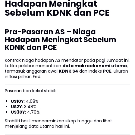
Hadapan Meningkat
Sebelum KDNK dan PCE
Pra-Pasaran AS – Niaga
Hadapan Meningkat Sebelum
KDNK dan PCE
Kontrak niaga hadapan AS mendatar pada pagi Jumaat ini,
ketika pelabur menantikan
data makroekonomi utama
,
termasuk anggaran awal
KDNK S4
dan indeks
PCE
, ukuran
inflasi pilihan Fed.
Pasaran bon kekal stabil:
US10Y
: 4.08%
US2Y
: 3.48%
US30Y
: 4.70%
Stabiliti hasil mencerminkan sikap tunggu dan lihat
menjelang data utama hari ini.