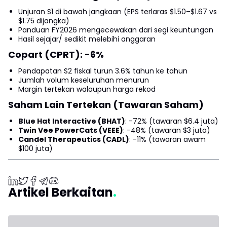
Unjuran S1 di bawah jangkaan (EPS terlaras $1.50–$1.67 vs
$1.75 dijangka)
Panduan FY2026 mengecewakan dari segi keuntungan
Hasil sejajar/ sedikit melebihi anggaran
Copart (CPRT): -6%
Pendapatan S2 fiskal turun 3.6% tahun ke tahun
Jumlah volum keseluruhan menurun
Margin tertekan walaupun harga rekod
Saham Lain Tertekan (Tawaran Saham)
Blue Hat Interactive (BHAT)
: -72% (tawaran $6.4 juta)
Twin Vee PowerCats (VEEE)
: -48% (tawaran $3 juta)
Candel Therapeutics (CADL)
: -11% (tawaran awam
$100 juta)
Artikel Berkaitan