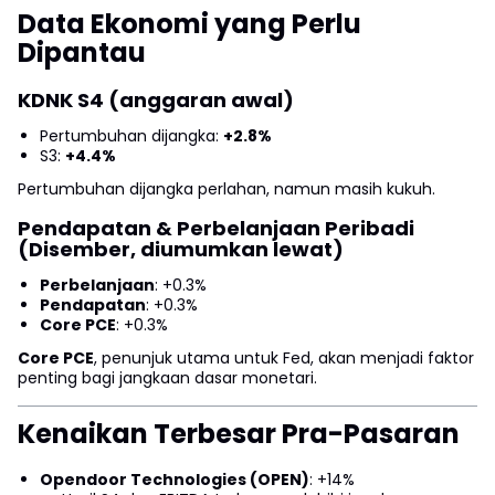
Data Ekonomi yang Perlu
Dipantau
KDNK S4 (anggaran awal)
Pertumbuhan dijangka:
+2.8%
S3:
+4.4%
Pertumbuhan dijangka perlahan, namun masih kukuh.
Pendapatan & Perbelanjaan Peribadi
(Disember, diumumkan lewat)
Perbelanjaan
: +0.3%
Pendapatan
: +0.3%
Core PCE
: +0.3%
Core PCE
, penunjuk utama untuk Fed, akan menjadi faktor
penting bagi jangkaan dasar monetari.
Kenaikan Terbesar Pra-Pasaran
Opendoor Technologies (OPEN)
: +14%