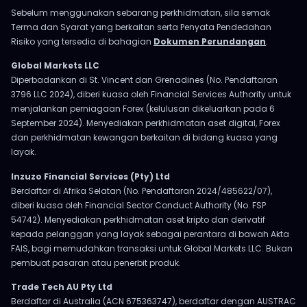
Sebelum menggunakan sebarang perkhidmatan, sila semak
Terma dan Syarat yang berkaitan serta Penyata Pendedahan
Risiko yang tersedia di bahagian
Dokumen Perundangan
.
Global Markets LLC
Diperbadankan di St. Vincent dan Grenadines (No. Pendaftaran
3796 LLC 2024), diberi kuasa oleh Financial Services Authority untuk
menjalankan perniagaan Forex (kelulusan dikeluarkan pada 6
September 2024). Menyediakan perkhidmatan aset digital, Forex
dan perkhidmatan kewangan berkaitan di bidang kuasa yang
layak.
Inzuzo Financial Services (Pty) Ltd
Berdaftar di Afrika Selatan (No. Pendaftaran 2024/485622/07),
diberi kuasa oleh Financial Sector Conduct Authority (No. FSP
54742). Menyediakan perkhidmatan aset kripto dan derivatif
kepada pelanggan yang layak sebagai perantara di bawah Akta
FAIS, bagi memudahkan transaksi untuk Global Markets LLC. Bukan
pembuat pasaran atau penerbit produk.
Trade Tech AU Pty Ltd
Berdaftar di Australia (ACN 675363747), berdaftar dengan AUSTRAC