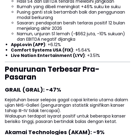
Hasil S4 dan EBITDA terlaras melebihi jangkaan
Rumah yang dibeli meningkat +46% suku ke suku
Pusing ganti stok bertambah baik dan penggunaan
modal berkurang
Sasaran: pendapatan bersih terlaras positif 12 bulan
menjelang akhir 2026
Namun, unjuran S1 lemah (~$662 juta, -10% sukuan)
dan EBITDA negatif dijangka
AppLovin (APP)
: +6.12%
Comfort Systems USA (FIX)
: +5.64%
Live Nation Entertainment (LYV)
: +3.51%
Penurunan Terbesar Pra-
Pasaran
GRAIL (GRAL): -47%
Kejatuhan besar selepas gagal capai kriteria utama dalam
ujian NHS-Galleri (pengurangan statistik signifikan kanser
tahap III-IV tidak tercapai).
Walaupun terdapat isyarat positif untuk beberapa kanser
berisiko tinggi, pasaran bertindak balas dengan ketat.
Akamai Technologies (AKAM): -9%