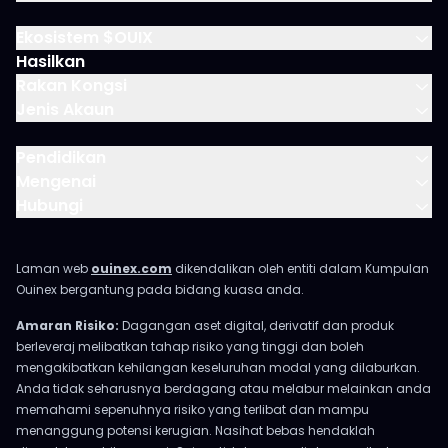
Ekosistem $OUIX
Hasilkan
Rakan Kongsi
Jenis Akaun
Pendidikan
Mengenai
Hubungi
Laman web
ouinex.com
dikendalikan oleh entiti dalam Kumpulan
Ouinex bergantung pada bidang kuasa anda.
Amaran Risiko:
Dagangan aset digital, derivatif dan produk
berleveraj melibatkan tahap risiko yang tinggi dan boleh
mengakibatkan kehilangan keseluruhan modal yang dilaburkan.
Anda tidak seharusnya berdagang atau melabur melainkan anda
memahami sepenuhnya risiko yang terlibat dan mampu
menanggung potensi kerugian. Nasihat bebas hendaklah