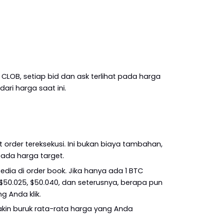
LOB, setiap bid dan ask terlihat pada harga 
ari harga saat ini.
rder tereksekusi. Ini bukan biaya tambahan, 
pada harga target.
ia di order book. Jika hanya ada 1 BTC 
50.025, $50.040, dan seterusnya, berapa pun 
g Anda klik.
akin buruk rata-rata harga yang Anda 