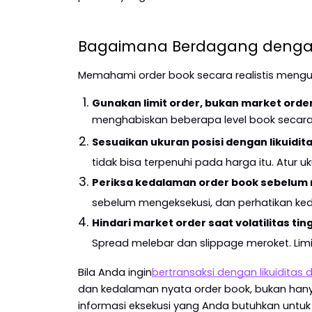
Bagaimana Berdagang denga
Memahami order book secara realistis meng
Gunakan limit order, bukan market orde
menghabiskan beberapa level book secara t
Sesuaikan ukuran posisi dengan likuidita
tidak bisa terpenuhi pada harga itu. Atur uk
Periksa kedalaman order book sebelum 
sebelum mengeksekusi, dan perhatikan ked
Hindari market order saat volatilitas ting
Spread melebar dan slippage meroket. Li
Bila Anda ingin
bertransaksi dengan likuiditas
dan kedalaman nyata order book, bukan hany
informasi eksekusi yang Anda butuhkan untuk 