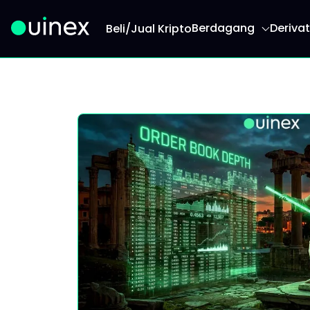
Berdagang
Derivat
Beli/Jual Kripto
Ini adalah logo dan jika diklik akan mengarahk