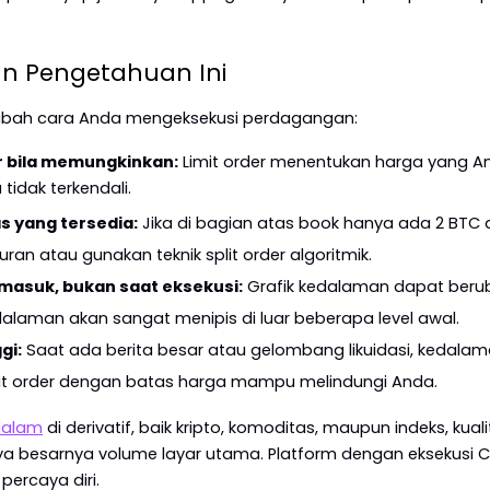
n Pengetahuan Ini
ubah cara Anda mengeksekusi perdagangan:
r bila memungkinkan:
 Limit order menentukan harga yang A
idak terkendali.
s yang tersedia:
 Jika di bagian atas book hanya ada 2 BTC di
uran atau gunakan teknik split order algoritmik.
masuk, bukan saat eksekusi:
 Grafik kedalaman dapat beru
alaman akan sangat menipis di luar beberapa level awal.
gi:
 Saat ada berita besar atau gelombang likuidasi, kedala
mit order dengan batas harga mampu melindungi Anda.
 dalam
 di derivatif, baik kripto, komoditas, maupun indeks, ku
a besarnya volume layar utama. Platform dengan eksekusi C
percaya diri.