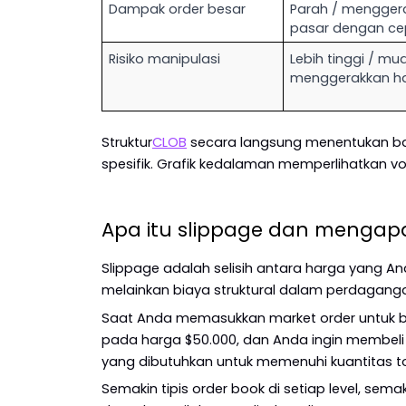
Dampak order besar
Parah / menggera
pasar dengan ce
Risiko manipulasi
Lebih tinggi / mu
menggerakkan h
Struktur
CLOB
 secara langsung menentukan bag
spesifik. Grafik kedalaman memperlihatkan volu
Apa itu slippage dan mengapa
Slippage adalah selisih antara harga yang A
melainkan biaya struktural dalam perdagangan
Saat Anda memasukkan market order untuk beli
pada harga $50.000, dan Anda ingin membeli 5
yang dibutuhkan untuk memenuhi kuantitas tota
Semakin tipis order book di setiap level, se