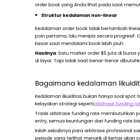
order book yang Anda lihat pada saat memut
Struktur kedalaman non-linear
Kedalaman order book tidak bertambah linear s
poin pertama, lalu menipis secara progresif
besar saat mendalami book lebih jauh.
Hasilnya
: Satu market order $5 juta di burs
di layar. Tapi tidak saat benar-benar dibutuhk
Bagaimana kedalaman likuidi
Kedalaman likuiditas bukan hanya soal spot 
kelayakan strategi seperti
arbitrase funding ra
Trade arbitrase funding rate membutuhkan po
entry, semua keuntungan dari funding rate bi
Inilah sebabnya para arbitrase profesional sa
periode yang terlihat menarik di kertas akan c