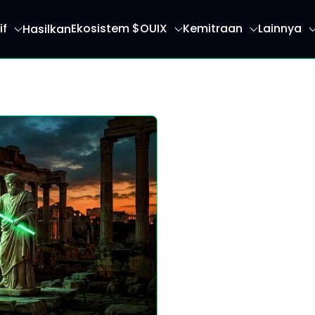
if
Ekosistem $OUIX
Kemitraan
Lainnya
Hasilkan
an Anda ke halaman beranda