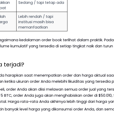
kkan 
Sedang / tapi tetap ada
pat
dah 
Lebih rendah / tapi 
arga
institusi masih bisa 
memanfaatkan
aimana kedalaman order book terlihat dalam praktik. Pada C
me kumulatif yang tersedia di setiap tingkat naik dan turun d
 terjadi?
nda harapkan saat menempatkan order dan harga aktual saat o
 ketika ukuran order Anda melebihi likuiditas yang tersedia 
, order Anda akan diisi melawan semua order jual yang tersed
 BTC, order Anda juga akan menghabiskan order di $50.010, $
l. Harga rata-rata Anda akhirnya lebih tinggi dari harga yan
makin banyak level harga yang dikonsumsi order Anda, dan sem