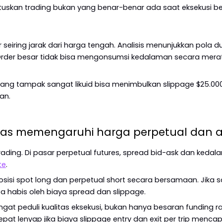
uskan trading bukan yang benar-benar ada saat eksekusi be
eiring jarak dari harga tengah. Analisis menunjukkan pola du
. Order besar tidak bisa mengonsumsi kedalaman secara mera
a yang tampak sangat likuid bisa menimbulkan slippage $25.0
an.
tas memengaruhi harga perpetual dan a
trading. Di pasar perpetual futures, spread bid-ask dan ked
te
.
sisi spot long dan perpetual short secara bersamaan. Jika s
sa habis oleh biaya spread dan slippage.
ngat peduli kualitas eksekusi, bukan hanya besaran funding ra
epat lenyap jika biaya slippage entry dan exit per trip mencap