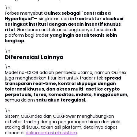
\n
Forbes menyebut
Ouinex sebagai "centralized
Hyperliquid"
— singkatan dari
infrastruktur eksekusi
setingkat institusi dengan desain insentif khusus
ritel
. Gambaran arsitektur selengkapnya tersedia di
platform bagi trader
yang ingin detail teknis lebih
lengkap.
\n
Diferensiasi Lainnya
\n
Model no-CLOB adalah pembeda utama, namun Ouinex
juga menghadirkan fitur lain untuk trader ritel:
spread
transparan real-time, kontrol slippage dengan
toleransi khusus, dan akses multi-aset ke crypto
perpetuals, forex, komoditas, indeks, hingga saham
,
semua dalam
satu akun teregulasi.
\n
Sistem
OUIXIndex
dan
OUIXPower
menghubungkan
aktivitas trading dengan pengurangan biaya dan yield
staking di $OUIX, token asli platform, detailnya dapat
dibaca di
dokumentasi ekosistem
.