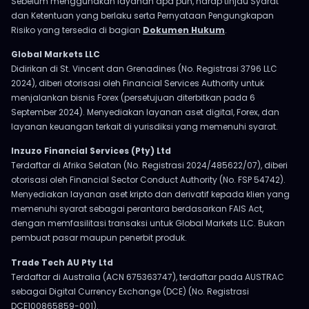
Sebelum menggunakan layanan apa pun, harap tinjau Syarat
dan Ketentuan yang berlaku serta Pernyataan Pengungkapan
Risiko yang tersedia di bagian
Dokumen Hukum
.
Global Markets LLC
Didirikan di St. Vincent dan Grenadines (No. Registrasi 3796 LLC
2024), diberi otorisasi oleh Financial Services Authority untuk
menjalankan bisnis Forex (persetujuan diterbitkan pada 6
September 2024). Menyediakan layanan aset digital, Forex, dan
layanan keuangan terkait di yurisdiksi yang memenuhi syarat.
Inzuzo Financial Services (Pty) Ltd
Terdaftar di Afrika Selatan (No. Registrasi 2024/485622/07), diberi
otorisasi oleh Financial Sector Conduct Authority (No. FSP 54742).
Menyediakan layanan aset kripto dan derivatif kepada klien yang
memenuhi syarat sebagai perantara berdasarkan FAIS Act,
dengan memfasilitasi transaksi untuk Global Markets LLC. Bukan
pembuat pasar maupun penerbit produk.
Trade Tech AU Pty Ltd
Terdaftar di Australia (ACN 675363747), terdaftar pada AUSTRAC
sebagai Digital Currency Exchange (DCE) (No. Registrasi
DCE100865859-001).