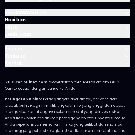
Ekosistem $OUIX
Hasilkan
Mitra
Jenis Akun
Edukasi
Tentang
Kontak
Situs web
ouinex.com
dioperasikan oleh entitas dalam Grup
Ouinex sesuai dengan yurisdiksi Anda.
Peringatan Risiko:
Perdagangan aset digital, derivatif, dan
produk berleverage memiliki tingkat risiko yang tinggi dan dapat
mengakibatkan hilangnya seluruh modal yang diinvestasikan.
Anda tidak boleh melakukan perdagangan atau investasi kecuali
Anda sepenuhnya memahami risiko yang terlibat dan mampu
menanggung potensi kerugian. Jika diperlukan, mintalah nasihat