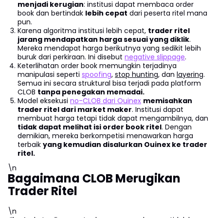
menjadi kerugian
: institusi dapat membaca order
book dan bertindak
lebih cepat
dari peserta ritel mana
pun.
Karena algoritma institusi lebih cepat,
trader ritel
jarang mendapatkan harga sesuai yang diklik
.
Mereka mendapat harga berikutnya yang sedikit lebih
buruk dari perkiraan. Ini disebut
negative slippage
.
Keterlihatan order book memungkin terjadinya
manipulasi seperti
spoofing
,
stop hunting
, dan
layering
.
Semua ini secara struktural bisa terjadi pada platform
CLOB
tanpa penegakan memadai.
Model eksekusi
no-CLOB dari Ouinex
memisahkan
trader ritel dari market maker
. Institusi dapat
membuat harga tetapi tidak dapat mengambilnya, dan
tidak dapat melihat isi order book ritel
. Dengan
demikian, mereka berkompetisi menawarkan harga
terbaik
yang kemudian disalurkan Ouinex ke trader
ritel.
\n
Bagaimana CLOB Merugikan
Trader Ritel
\n