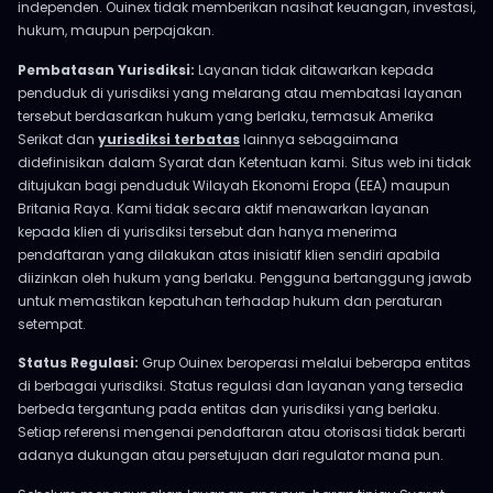
independen. Ouinex tidak memberikan nasihat keuangan, investasi,
hukum, maupun perpajakan.
Pembatasan Yurisdiksi:
Layanan tidak ditawarkan kepada
penduduk di yurisdiksi yang melarang atau membatasi layanan
tersebut berdasarkan hukum yang berlaku, termasuk Amerika
Serikat dan
yurisdiksi terbatas
lainnya sebagaimana
didefinisikan dalam Syarat dan Ketentuan kami. Situs web ini tidak
ditujukan bagi penduduk Wilayah Ekonomi Eropa (EEA) maupun
Britania Raya. Kami tidak secara aktif menawarkan layanan
kepada klien di yurisdiksi tersebut dan hanya menerima
pendaftaran yang dilakukan atas inisiatif klien sendiri apabila
diizinkan oleh hukum yang berlaku. Pengguna bertanggung jawab
untuk memastikan kepatuhan terhadap hukum dan peraturan
setempat.
Status Regulasi:
Grup Ouinex beroperasi melalui beberapa entitas
di berbagai yurisdiksi. Status regulasi dan layanan yang tersedia
berbeda tergantung pada entitas dan yurisdiksi yang berlaku.
Setiap referensi mengenai pendaftaran atau otorisasi tidak berarti
adanya dukungan atau persetujuan dari regulator mana pun.