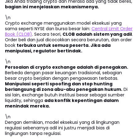
Jika Anda trading crypto dan merasa ada yang tidak beres,
bagian ini menjelaskan mekanismenya.
\n
Crypto exchange menggunakan model eksekusi yang
sama seperti NYSE dan bursa besar lain:
Central Limit Order
Book (CLOB)
. Secara teori,
CLOB adalah sistem yang adil
.
Order beli dan jual dicocokkan secara berurutan, dan order
book
terbuka untuk semua peserta. Jika ada
manipulasi, regulator bertindak.
\n
Persoalan di crypto exchange adalah di penegakan.
Berbeda dengan pasar keuangan tradisional, sebagian
besar crypto berjalan dengan pengawasan terbatas.
Manipulasi seperti spoofing dan stop hunting
berlangsung di zona abu-abu penegakan hukum.
Di
sisi lain, exchange butuh institusi besar sebagai sumber
liquidity, sehingga
ada konflik kepentingan dalam
menindak mereka.
\n
Dengan demikian, model eksekusi yang di lingkungan
regulasi sebenarnya adil ini justru menjadi bias di
lingkungan tanpa regulasi.