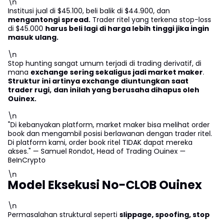
\n
Institusi jual di $45.100, beli balik di $44.900, dan
mengantongi spread.
Trader ritel yang terkena stop-loss
di $45.000
harus beli lagi di harga lebih tinggi jika ingin
masuk ulang.
\n
Stop hunting sangat umum terjadi di trading derivatif, di
mana
exchange sering sekaligus jadi market maker
.
Struktur ini artinya exchange diuntungkan saat
trader rugi,
dan inilah yang berusaha dihapus oleh
Ouinex.
\n
"Di kebanyakan platform, market maker bisa melihat order
book dan mengambil posisi berlawanan dengan trader ritel.
Di platform kami, order book ritel TIDAK dapat mereka
akses." — Samuel Rondot, Head of Trading Ouinex —
BeInCrypto
\n
Model Eksekusi No-CLOB Ouinex
\n
Permasalahan struktural seperti
slippage, spoofing, stop