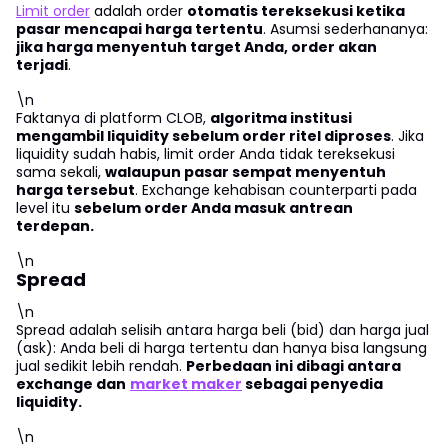
Limit order
adalah order
otomatis tereksekusi ketika
pasar mencapai harga tertentu
. Asumsi sederhananya:
jika harga menyentuh target Anda, order akan
terjadi
.
\n
Faktanya di platform CLOB,
algoritma institusi
mengambil liquidity sebelum order ritel diproses
. Jika
liquidity sudah habis, limit order Anda tidak tereksekusi
sama sekali,
walaupun pasar sempat menyentuh
harga tersebut
. Exchange kehabisan counterparti pada
level itu
sebelum order Anda masuk antrean
terdepan.
\n
Spread
\n
Spread adalah selisih antara harga beli (bid) dan harga jual
(ask): Anda beli di harga tertentu dan hanya bisa langsung
jual sedikit lebih rendah.
Perbedaan ini dibagi antara
exchange dan
market maker
sebagai penyedia
liquidity.
\n