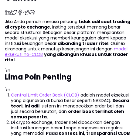
Jika Anda pernah merasa peluang
tidak adil saat trading
di crypto exchange
, insting tersebut memang benar
secara struktural. Sebagian besar platform menjalankan
model eksekusi yang memberi keunggulan alami kepada
institusi keuangan besar
dibanding trader ritel
. Ouinex
dirancang untuk menutup kesenjangan ini dengan
model
eksekusi no-CLOB
yang dibangun khusus untuk trader
ritel.
\n
Lima Poin Penting
\n
Central Limit Order Book (CLOB)
adalah model eksekusi
yang digunakan di bursa besar seperti NASDAQ.
Secara
teori, ini adil
: sistem ini mencocokkan order beli dan
jual secara berurutan, dan
order book terlihat oleh
semua peserta.
Di crypto exchange, trader ritel dicocokkan dengan
institusi keuangan besar tanpa pengawasan regulasi
yang memadai.
Pada konteks ini, transparansi CLOB