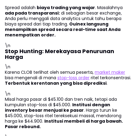
Spread adalah
biaya trading yang wajar
. Masalahnya
ada pada transparansi:
di sebagian besar exchange,
Anda perlu menggali data analytics untuk tahu berapa
biaya spread dari tiap trading.
Ouinex langsung
menampilkan spread secara real-time saat Anda
menempatkan order.
\n
Stop Hunting: Merekayasa Penurunan
Harga
\n
Karena CLOB terlihat oleh semua peserta,
market maker
bisa mengenali di mana
stop-loss order
ritel terkonsentrasi.
Terbentuk kerentanan yang bisa diprediksi
.
\n
Misal harga pasar di $45.100 dan tren naik, tetapi ada
kumpulan stop-loss di $45.000.
Institusi dengan
inventory besar menjual ke pasar
. Harga turun ke
$45.000, stop-loss ritel tereksekusi massal, mendorong
harga ke $44.900.
Institusi membeli di harga bawah.
Pasar rebound.