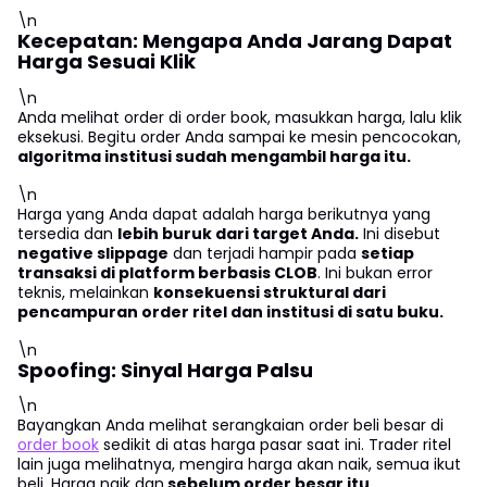
\n
Kecepatan: Mengapa Anda Jarang Dapat
Harga Sesuai Klik
\n
Anda melihat order di order book, masukkan harga, lalu klik
eksekusi. Begitu order Anda sampai ke mesin pencocokan,
algoritma institusi sudah mengambil harga itu.
\n
Harga yang Anda dapat adalah harga berikutnya yang
tersedia dan
lebih buruk dari target Anda.
Ini disebut
negative slippage
dan terjadi hampir pada
setiap
transaksi di platform berbasis CLOB
. Ini bukan error
teknis, melainkan
konsekuensi struktural dari
pencampuran order ritel dan institusi di satu buku.
\n
Spoofing: Sinyal Harga Palsu
\n
Bayangkan Anda melihat serangkaian order beli besar di
order book
sedikit di atas harga pasar saat ini. Trader ritel
lain juga melihatnya, mengira harga akan naik, semua ikut
beli. Harga naik dan
sebelum order besar itu