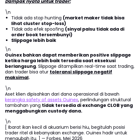
Dampak nyata untuk trader:
\n
Tidak ada stop hunting
(market maker tidak bisa
lihat cluster stop-loss)
Tidak ada efek spoofing
(sinyal palsu tidak ada di
order book tersembunyi)
Slippage lebih baik
\n
Ouinex bahkan dapat memberikan positive slippage
ketika harga lebih baik tersedia saat eksekusi
berlangsung
. Slippage ditampilkan real-time saat trading,
dan trader bisa atur
toleransi slippage negatif
maksimal
.
\n
Aset klien dipisahkan dari dana operasional di bawah
kerangka safety of assets Ouinex
, perlindungan struktural
tambahan yang
tidak tersedia di exchange CLOB yang
menggabungkan custody dana.
\n
[
Ibarat ikan kecil di akuarium berisi hiu, begitulah posisi
trader ritel di kebanyakan exchange. Ouinex hadir untuk
mengubah itu.
]
— Forbes, Mei 2026