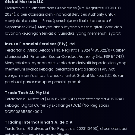
Global Markets LLC
Didirikan di St. Vincent dan Grenadines (No. Registrasi 3796 LLC
2024), diberi otorisasi oleh Financial Services Authority untuk
menjalankan bisnis Forex (persetujuan diterbitkan pada 6
September 2024). Menyediakan layanan aset digital, Forex, dan
layanan keuangan terkait di yurisdiksi yang memenuhi syarat.
Inzuzo Financial Services (Pty) Ltd
Terdaftar di Afrika Selatan (No. Registrasi 2024/485622/07), diberi
otorisasi oleh Financial Sector Conduct Authority (No. FSP 54742).
Menyediakan layanan aset kripto dan derivatif kepada klien yang
memenuhi syarat sebagai perantara berdasarkan FAIS Act,
dengan memfasilitasi transaksi untuk Global Markets LLC. Bukan
pembuat pasar maupun penerbit produk.
Trade Tech AU Pty Ltd
Terdaftar di Australia (ACN 675363747), terdaftar pada AUSTRAC
sebagai Digital Currency Exchange (DCE) (No. Registrasi
DCE100865859-001).
Trading International S.A. de C.V.
Terdaftar di El Salvador (No. Registrasi 2023110493), diberi otorisasi
sebagai Penyedia Layanan Bitcoin.