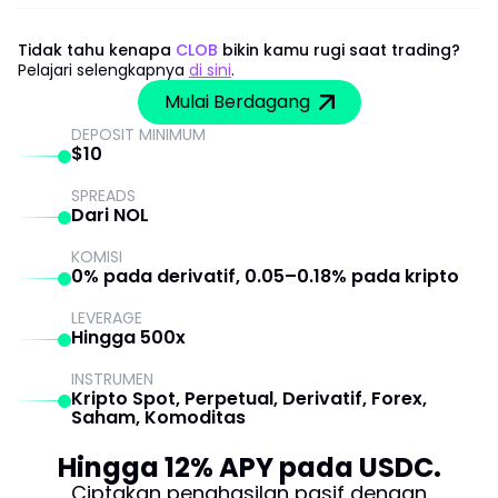
Tidak tahu kenapa
CLOB
bikin kamu rugi saat trading?
Pelajari selengkapnya
di sini
.
Mulai Berdagang
DEPOSIT MINIMUM
$10
SPREADS
Dari NOL
KOMISI
0% pada derivatif, 0.05–0.18% pada kripto
LEVERAGE
Hingga 500x
INSTRUMEN
Kripto Spot, Perpetual, Derivatif, Forex,
Saham, Komoditas
Hingga 12% APY pada USDC.
Ciptakan penghasilan pasif dengan