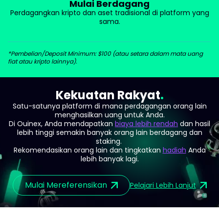
Mulai Berdagang
Perdagangkan kripto dan aset tradisional di platform yang
sama.
*Pembelian/Deposit Minimum: $100 (atau setara dalam mata uang
fiat atau kripto lainnya).
Kekuatan Rakyat
Satu-satunya platform di mana perdagangan orang lain
menghasilkan uang untuk Anda.
Di Ouinex, Anda mendapatkan
biaya lebih rendah
dan hasil
lebih tinggi semakin banyak orang lain berdagang dan
staking.
Rekomendasikan orang lain dan tingkatkan
hadiah
Anda
lebih banyak lagi.
Mulai Mereferensikan
Pelajari Lebih Lanjut
about refer an