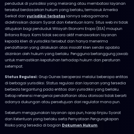
penduduk di yurisdiksi yang melarang atau membatasi layanan
tersebut berdasarkan hukum yang berlaku, termasuk Amerika
Serikat dan
yurisdiksi terbatas
lainnya sebagaimana
didefinisikan dalam Syarat dan Ketentuan kami. Situs web ini tidak
ditujukan bagi penduduk Wilayah Ekonomi Eropa (EEA) maupun
Britania Raya. Kami tidak secara aktif menawarkan layanan
kepada klien di yurisdiksi tersebut dan hanya menerima
pendaftaran yang dilakukan atas inisiatif klien sendiri apabila
diizinkan oleh hukum yang berlaku. Pengguna bertanggung jawab
untuk memastikan kepatuhan terhadap hukum dan peraturan
setempat.
Status Regulasi:
Grup Ouinex beroperasi melalui beberapa entitas
di berbagai yurisdiksi. Status regulasi dan layanan yang tersedia
berbeda tergantung pada entitas dan yurisdiksi yang berlaku.
Setiap referensi mengenai pendaftaran atau otorisasi tidak berarti
adanya dukungan atau persetujuan dari regulator mana pun.
Sebelum menggunakan layanan apa pun, harap tinjau Syarat
dan Ketentuan yang berlaku serta Pernyataan Pengungkapan
Risiko yang tersedia di bagian
Dokumen Hukum
.