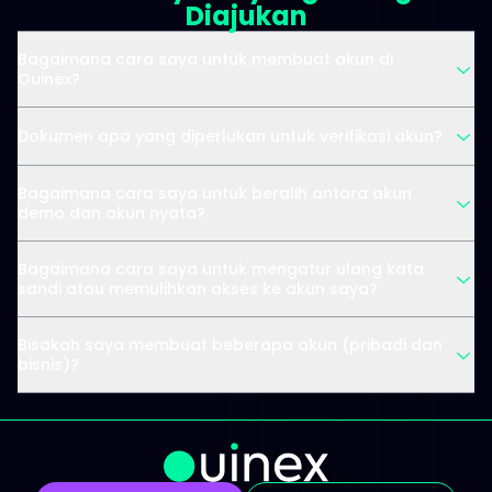
Diajukan
Bagaimana cara saya untuk membuat akun di
Ouinex?
Dokumen apa yang diperlukan untuk verifikasi akun?
Bagaimana cara saya untuk beralih antara akun
demo dan akun nyata?
Bagaimana cara saya untuk mengatur ulang kata
sandi atau memulihkan akses ke akun saya?
Bisakah saya membuat beberapa akun (pribadi dan
bisnis)?