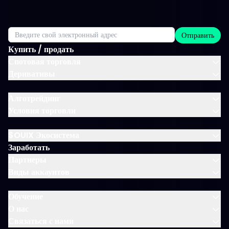
Отправить
Купить / продать
Спотовая торговля
Деривативы
Алготрейдинг
Условия торговли
$OUIX Экосистема
Заработать
Партнеры
Виды аккаунтов
Обучение
О нас
Связаться с нами