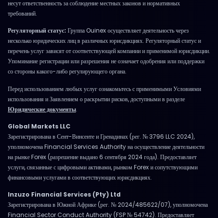
несут ответственность за соблюдение местных законов и нормативных
требований.
Регуляторный статус:
Группа Ouinex осуществляет деятельность через
несколько юридических лиц в различных юрисдикциях. Регуляторный статус и
перечень услуг зависят от соответствующей компании и применимой юрисдикции.
Упоминание регистрации или разрешения не означает одобрения или поддержки
со стороны какого-либо регулирующего органа.
Перед использованием любых услуг ознакомьтесь с применимыми Условиями
использования и Заявлением о раскрытии рисков, доступными в разделе
Юридические документы
.
Global Markets LLC
Зарегистрирована в Сент-Винсенте и Гренадинах (рег. № 3796 LLC 2024),
уполномочена Financial Services Authority на осуществление деятельности
на рынке Forex (разрешение выдано 6 сентября 2024 года). Предоставляет
услуги, связанные с цифровыми активами, рынком Forex и сопутствующими
финансовыми услугами в соответствующих юрисдикциях.
Inzuzo Financial Services (Pty) Ltd
Зарегистрирована в Южной Африке (рег. № 2024/485622/07), уполномочена
Financial Sector Conduct Authority (FSP № 54742). Предоставляет