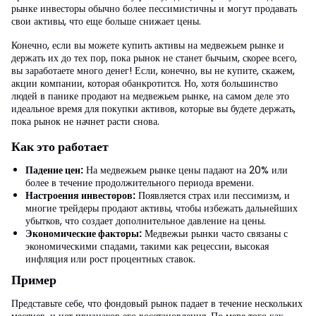
рынке инвесторы обычно более пессимистичны и могут продавать
свои активы, что еще больше снижает цены.
Конечно, если вы можете купить активы на медвежьем рынке и
держать их до тех пор, пока рынок не станет бычьим, скорее всего,
вы заработаете много денег! Если, конечно, вы не купите, скажем,
акции компании, которая обанкротится. Но, хотя большинство
людей в панике продают на медвежьем рынке, на самом деле это
идеальное время для покупки активов, которые вы будете держать,
пока рынок не начнет расти снова.
Как это работает
Падение цен:
На медвежьем рынке цены падают на 20% или
более в течение продолжительного периода времени.
Настроения инвесторов:
Появляется страх или пессимизм, и
многие трейдеры продают активы, чтобы избежать дальнейших
убытков, что создает дополнительное давление на цены.
Экономические факторы:
Медвежьи рынки часто связаны с
экономическими спадами, такими как рецессии, высокая
инфляция или рост процентных ставок.
Пример
Представьте себе, что фондовый рынок падает в течение нескольких
месяцев, и нет признаков его восстановления. По мере того как