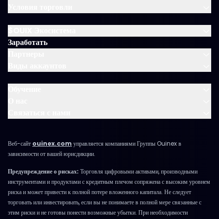
Условия торговли
$OUIX Экосистема
Заработать
Партнеры
Виды аккаунтов
Обучение
О нас
Связаться с нами
Веб-сайт
ouinex.com
управляется компаниями Группы Ouinex в
зависимости от вашей юрисдикции.
Предупреждение о рисках:
Торговля цифровыми активами, производными
инструментами и продуктами с кредитным плечом сопряжена с высоким уровнем
риска и может привести к полной потере вложенного капитала. Не следует
торговать или инвестировать, если вы не понимаете в полной мере связанные с
этим риски и не готовы понести возможные убытки. При необходимости