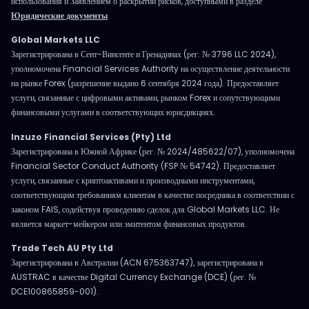
использования и Заявлением о раскрытии рисков, доступными в разделе
Юридические документы
.
Global Markets LLC
Зарегистрирована в Сент-Винсенте и Гренадинах (рег. № 3796 LLC 2024),
уполномочена Financial Services Authority на осуществление деятельности
на рынке Forex (разрешение выдано 6 сентября 2024 года). Предоставляет
услуги, связанные с цифровыми активами, рынком Forex и сопутствующими
финансовыми услугами в соответствующих юрисдикциях.
Inzuzo Financial Services (Pty) Ltd
Зарегистрирована в Южной Африке (рег. № 2024/485622/07), уполномочена
Financial Sector Conduct Authority (FSP № 54742). Предоставляет
услуги, связанные с криптоактивами и производными инструментами,
соответствующим требованиям клиентам в качестве посредника в соответствии с
законом FAIS, содействуя проведению сделок для Global Markets LLC. Не
является маркет-мейкером или эмитентом финансовых продуктов.
Trade Tech AU Pty Ltd
Зарегистрирована в Австралии (ACN 675363747), зарегистрирована в
AUSTRAC в качестве Digital Currency Exchange (DCE) (рег. №
DCE100865859-001).