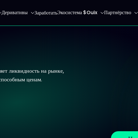
Деривативы
Экосистема $Ouix
Партнёрство
Заработать
 главную страницу
яет ликвидность на рынке,
способным ценам.