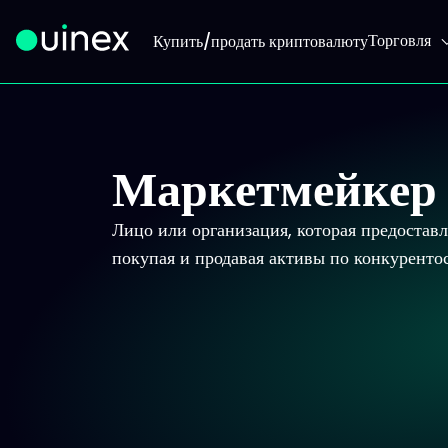
Торговля
Купить/продать криптовалюту
Это логотип, при нажатии на который вы перейдете на
Маркетмейкер
Лицо или организация, которая предоставл
покупая и продавая активы по конкуренто