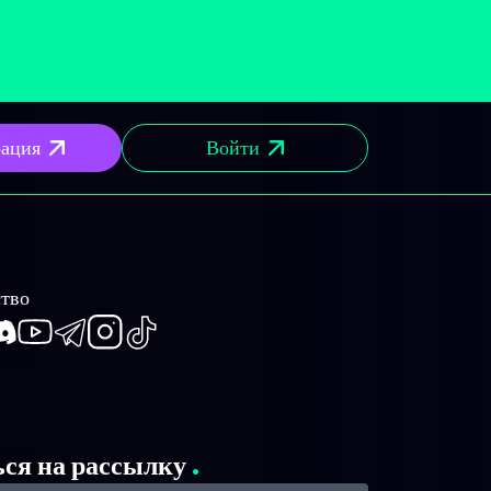
рация
Войти
тво
book
iscord
Youtube
Telegram
Instagram
TikTok
ься на рассылку