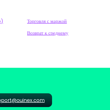
е)
Торговля с маржой
Возврат к среднему
pport@ouinex.com