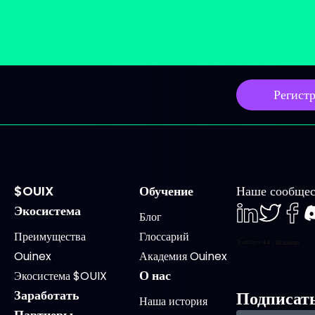
Регист
$OUIX
Обучение
Наше сообщес
Экосистема
Блог
LinkedIn
Twiter
Face
D
Преимущества
Глоссарий
Ouinex
Академия Ouinex
О нас
Экосистема $OUIX
Заработать
Подписат
Наша история
Партнеры