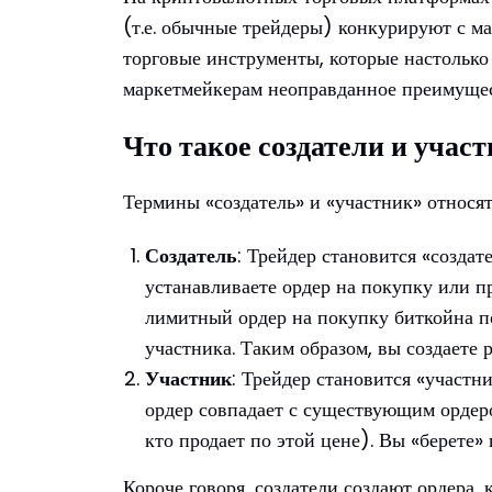
(т.е. обычные трейдеры) конкурируют с м
торговые инструменты, которые настолько
маркетмейкерам неоправданное преимущес
Что такое создатели и учас
Термины «создатель» и «участник» относят
Создатель
: Трейдер становится «создат
устанавливаете ордер на покупку или 
лимитный ордер на покупку биткойна по
участника. Таким образом, вы создаете 
Участник
: Трейдер становится «участн
ордер совпадает с существующим ордеро
кто продает по этой цене). Вы «берете»
Короче говоря, создатели создают ордера,