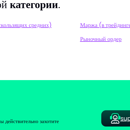
ой
категории
.
скользящих средних)
Маржа (в трейдинг
Рыночный ордер
su
вы действительно захотите