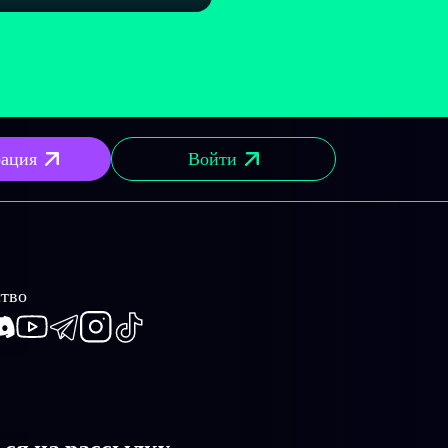
рация
Войти
тво
book
iscord
Youtube
Telegram
Instagram
TikTok