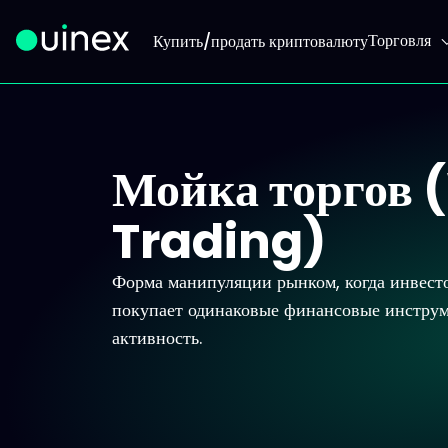
Торговля
Купить/продать криптовалюту
Это логотип, при нажатии на который вы перейдете на
Мойка торгов
Trading)
Форма манипуляции рынком, когда инвест
покупает одинаковые финансовые инструм
активность.