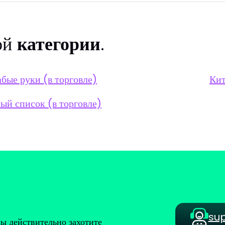
ой
категории
.
бые руки (в торговле)
Кит
ый список (в торговле)
su
вы действительно захотите