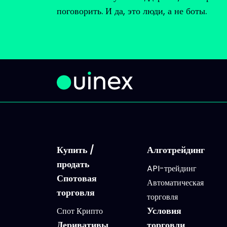
поговорить. И да, это люди, а не боты.
Купить /
Алготрейдинг
продать
API-трейдинг
Спотовая
Автоматическая
торговля
торговля
Условия
Спот Крипто
Деривативы
торговли