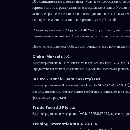
Юрисдикционные ограничения:
Услуги не предоставляются ре
юрисдикции с ограничениями
, определённые в наших Условия
активное привлечение клиентов в этих юрисдикциях и принимаем р
соблюдение местных законов и нормативных требований.
Регуляторный статус:
Группа Ouinex осуществляет деятельность
применимой юрисдикции. Упоминание регистрации или разрешения
Перед использованием любых услуг ознакомьтесь с применимыми 
Global Markets LLC
Зарегистрирована в Сент-Винсенте и Гренадинах (рег. № 3796 L
Предоставляет услуги, связанные с цифровыми активами, рынко
Inzuzo Financial Services (Pty) Ltd
Зарегистрирована в Южной Африке (рег. № 2024/485622/07), 
инструментами, соответствующим требованиям клиентам в качест
финансовых продуктов.
Trade Tech AU Pty Ltd
Зарегистрирована в Австралии (ACN 675363747), зарегистр
Trading International S.A. de C.V.