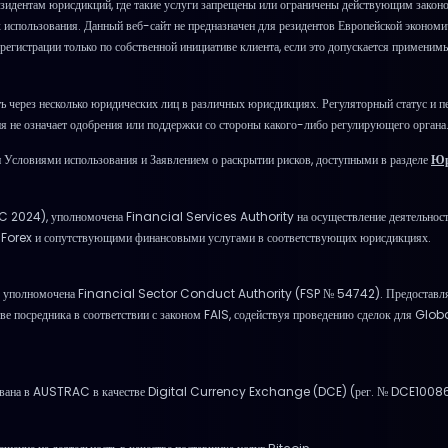
зидентам юрисдикций, где такие услуги запрещены или ограничены действующим закон
х использования. Данный веб-сайт не предназначен для резидентов Европейской эконом
егистрации только по собственной инициативе клиента, если это допускается применимы
 через несколько юридических лиц в различных юрисдикциях. Регуляторный статус и пе
 не означает одобрения или поддержки со стороны какого-либо регулирующего органа
Условиями использования и Заявлением о раскрытии рисков, доступными в разделе
Юр
LC 2024), уполномочена Financial Services Authority на осуществление деятельност
м Forex и сопутствующими финансовыми услугами в соответствующих юрисдикциях.
уполномочена Financial Sector Conduct Authority (FSP № 54742). Предоставляет
ве посредника в соответствии с законом FAIS, содействуя проведению сделок для Glo
ирована в AUSTRAC в качестве Digital Currency Exchange (DCE) (рег. № DCE100