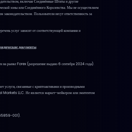
одательством, включая Соединённые Штаты и другие
ической зоны или Соединённого Королевства. Мы не осуществляем
м законодательством. Пользователи несут ответственность за
речень услуг зависят от соответствующей компании и
.
идические документы
.
и на рынке Forex (разрешение выдано 6 сентября 2024 года).
 услуги, связанные с криптоактивами и производными
bal Markets LLC. Не является маркет-мейкером или эмитентом
865859-001).