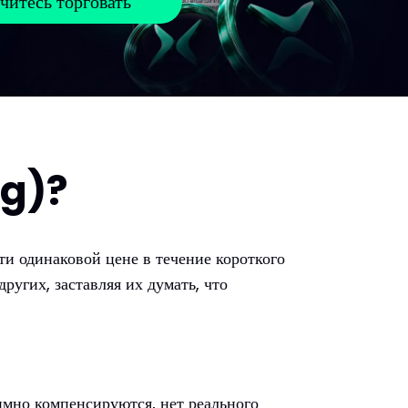
читесь торговать
ng)?
ти одинаковой цене в течение короткого
ругих, заставляя их думать, что
аимно компенсируются, нет реального