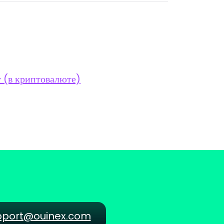
 (в криптовалюте)
pport@ouinex.com