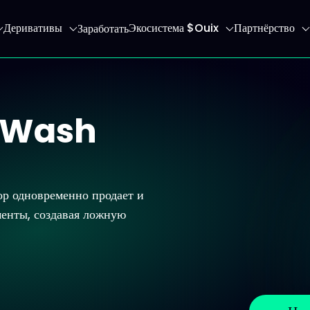
Деривативы
Экосистема $Ouix
Партнёрство
Заработать
 главную страницу
 (Wash
ор одновременно продает и
енты, создавая ложную