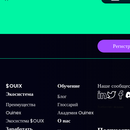
Регист
$OUIX
Обучение
Наше сообщес
Экосистема
Блог
LinkedIn
Twiter
Face
D
Преимущества
Глоссарий
Ouinex
Академия Ouinex
О нас
Экосистема $OUIX
Заработать