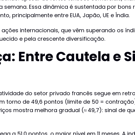
 semana. Essa dinâmica é sustentada por bons r
, principalmente entre EUA, Japão, UE e Índia.
 ações internacionais, que vêm superando os índi
uecido e pela crescente diversificação.
a: Entre Cautela e S
atividade do setor privado francês segue em ret
 torno de 49,6 pontos (limite de 50 = contração)
rviços mostra melhora gradual (≈ 49,7): sinal de q
ega a 51,0 pontos, o maior nível em 11 meses. A in