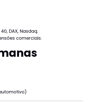
 40, DAX, Nasdaq.
ensões comerciais.
semanas
 automotivo)