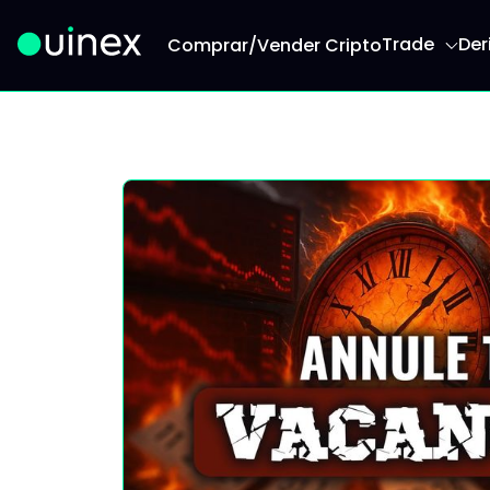
Trade
Der
Comprar/Vender Cripto
Este é o logo e ao clicar redireciona para a págin