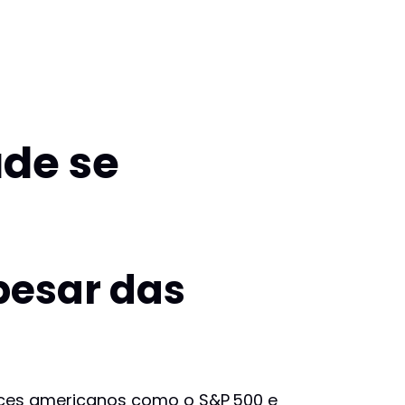
ade se
pesar das
dices americanos como o S&P 500 e