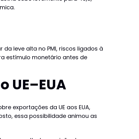
âmica.
a leve alta no PMI, riscos ligados à
era estímulo monetário antes de
do UE–EUA
obre exportações da UE aos EUA,
osto, essa possibilidade animou as