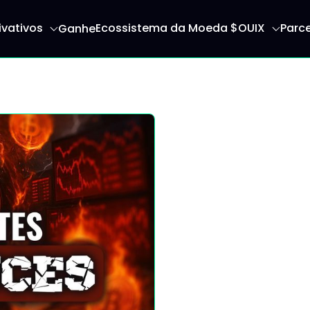
ivativos
Ecossistema da Moeda $OUIX
Parce
Ganhe
a inicial