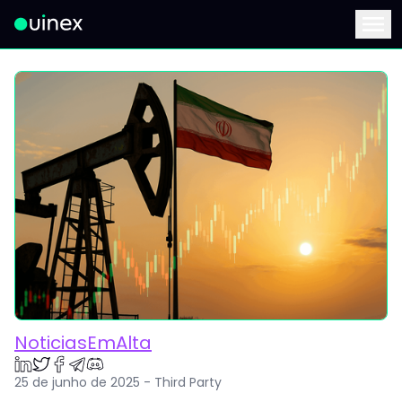
Este é o logo e ao clicar redireciona para a página inicial
Menu
NoticiasEmAlta
25 de junho de 2025 - Third Party