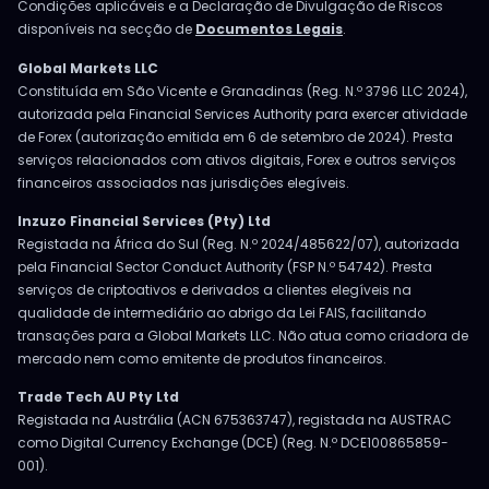
Condições aplicáveis e a Declaração de Divulgação de Riscos
disponíveis na secção de
Documentos Legais
.
Global Markets LLC
Constituída em São Vicente e Granadinas (Reg. N.º 3796 LLC 2024),
autorizada pela Financial Services Authority para exercer atividade
de Forex (autorização emitida em 6 de setembro de 2024). Presta
serviços relacionados com ativos digitais, Forex e outros serviços
financeiros associados nas jurisdições elegíveis.
Inzuzo Financial Services (Pty) Ltd
Registada na África do Sul (Reg. N.º 2024/485622/07), autorizada
pela Financial Sector Conduct Authority (FSP N.º 54742). Presta
serviços de criptoativos e derivados a clientes elegíveis na
qualidade de intermediário ao abrigo da Lei FAIS, facilitando
transações para a Global Markets LLC. Não atua como criadora de
mercado nem como emitente de produtos financeiros.
Trade Tech AU Pty Ltd
Registada na Austrália (ACN 675363747), registada na AUSTRAC
como Digital Currency Exchange (DCE) (Reg. N.º DCE100865859-
001).