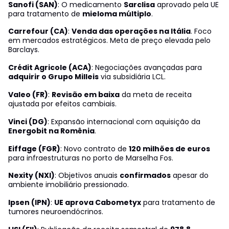
Sanofi (SAN)
: O medicamento
Sarclisa
aprovado pela UE
para tratamento de
mieloma múltiplo
.
Carrefour (CA)
:
Venda das operações na Itália
. Foco
em mercados estratégicos. Meta de preço elevada pelo
Barclays.
Crédit Agricole (ACA)
: Negociações avançadas para
adquirir o Grupo Milleis
via subsidiária LCL.
Valeo (FR)
:
Revisão em baixa
da meta de receita
ajustada por efeitos cambiais.
Vinci (DG)
: Expansão internacional com aquisição da
Energobit na Romênia
.
Eiffage (FGR)
: Novo contrato de
120 milhões de euros
para infraestruturas no porto de Marselha Fos.
Nexity (NXI)
: Objetivos anuais
confirmados
apesar do
ambiente imobiliário pressionado.
Ipsen (IPN)
:
UE aprova Cabometyx
para tratamento de
tumores neuroendócrinos.