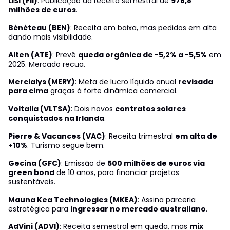
LISI (FII)
: Publicação da receita semestral de
978,8
milhões de euros
.
Bénéteau (BEN)
: Receita em baixa, mas pedidos em alta
dando mais visibilidade.
Alten (ATE)
: Prevê
queda orgânica de -5,2% a -5,5%
em
2025. Mercado recua.
Mercialys (MERY)
: Meta de lucro líquido anual
revisada
para cima
graças à forte dinâmica comercial.
Voltalia (VLTSA)
: Dois novos
contratos solares
conquistados na Irlanda
.
Pierre & Vacances (VAC)
: Receita trimestral
em alta de
+10%
. Turismo segue bem.
Gecina (GFC)
: Emissão de
500 milhões de euros via
green bond
de 10 anos, para financiar projetos
sustentáveis.
Mauna Kea Technologies (MKEA)
: Assina parceria
estratégica para
ingressar no mercado australiano
.
AdVini (ADVI)
: Receita semestral em queda, mas
mix