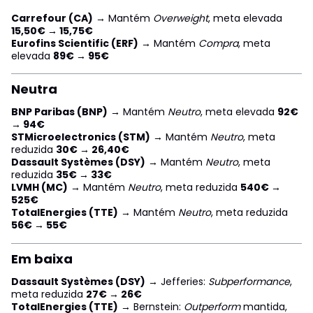
Carrefour (CA)
→ Mantém
Overweight
, meta elevada
15,50€ → 15,75€
Eurofins Scientific (ERF)
→ Mantém
Compra
, meta
elevada
89€ → 95€
Neutra
BNP Paribas (BNP)
→ Mantém
Neutro
, meta elevada
92€
→ 94€
STMicroelectronics (STM)
→ Mantém
Neutro
, meta
reduzida
30€ → 26,40€
Dassault Systèmes (DSY)
→ Mantém
Neutro
, meta
reduzida
35€ → 33€
LVMH (MC)
→ Mantém
Neutro
, meta reduzida
540€ →
525€
TotalEnergies (TTE)
→ Mantém
Neutro
, meta reduzida
56€ → 55€
Em baixa
Dassault Systèmes (DSY)
→ Jefferies:
Subperformance
,
meta reduzida
27€ → 26€
TotalEnergies (TTE)
→ Bernstein:
Outperform
mantida,