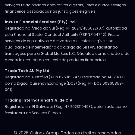
serviços relacionados com ativos digitais, Forex e outros serviços
financeiros associados nas jurisdições elegíveis.
Inzuzo Financial Services (Pty) Ltd
Registada na África do Sul (Reg. N.º 2024/485622/07), autorizada
pela Financial Sector Conduct Authority (FSP N.º 54742). Presta
serviços de criptoativos e derivados a clientes elegíveis na
qualidade de intermediário ao abrigo da Lei FAIS, facilitando
transações para a Global Markets LLC. Não atua como criadora de
mercado nem como emitente de produtos financeiros.
Trade Tech AU Pty Ltd
Registada na Austrália (ACN 675363747), registada na AUSTRAC
como Digital Currency Exchange (DCE) (Reg. N.º DCE100865859-
001).
Trading International S.A. de C.V.
Registada em El Salvador (Reg. N.º 2023110493), autorizada como
Prestadora de Serviços Bitcoin.
© 2026 Ouinex Group. Todos os direitos reservados.