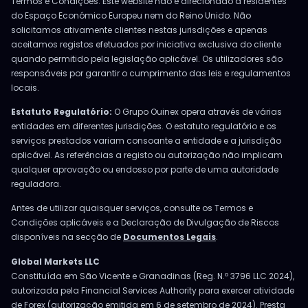
Termos e Condições. Este website não é direcionado a residentes
do Espaço Económico Europeu nem do Reino Unido. Não
solicitamos ativamente clientes nestas jurisdições e apenas
aceitamos registos efetuados por iniciativa exclusiva do cliente
quando permitido pela legislação aplicável. Os utilizadores são
responsáveis por garantir o cumprimento das leis e regulamentos
locais.
Estatuto Regulatório:
O Grupo Ouinex opera através de várias
entidades em diferentes jurisdições. O estatuto regulatório e os
serviços prestados variam consoante a entidade e a jurisdição
aplicável. As referências a registo ou autorização não implicam
qualquer aprovação ou endosso por parte de uma autoridade
reguladora.
Antes de utilizar quaisquer serviços, consulte os Termos e
Condições aplicáveis e a Declaração de Divulgação de Riscos
disponíveis na secção de
Documentos Legais
.
Global Markets LLC
Constituída em São Vicente e Granadinas (Reg. N.º 3796 LLC 2024),
autorizada pela Financial Services Authority para exercer atividade
de Forex (autorização emitida em 6 de setembro de 2024). Presta