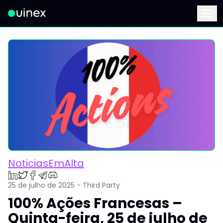
Este é o logo e ao clicar redireciona para a página inicial
Menu
NoticiasEmAlta
25 de julho de 2025 - Third Party
100% Ações Francesas –
Quinta-feira, 25 de julho de