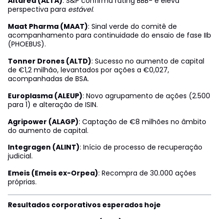
Altarea (ALTA)
: S&P confirma rating BBB- e eleva
perspectiva para
estável
.
Maat Pharma (MAAT)
: Sinal verde do comitê de
acompanhamento para continuidade do ensaio de fase IIb
(PHOEBUS).
Tonner Drones (ALTD)
: Sucesso no aumento de capital
de €1,2 milhão, levantados por ações a €0,027,
acompanhadas de BSA.
Europlasma (ALEUP)
: Novo agrupamento de ações (2.500
para 1) e alteração de ISIN.
Agripower (ALAGP)
: Captação de €8 milhões no âmbito
do aumento de capital.
Integragen (ALINT)
: Início de processo de recuperação
judicial.
Emeis (Emeis ex-Orpea)
: Recompra de 30.000 ações
próprias.
Resultados corporativos esperados hoje