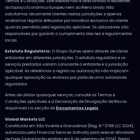
Termos e Condições. Este website não é direcionado a residentes
do Espaço Económico Europeu nem do Reino Unido. Não
solicitamos ativamente clientes nestas jurisdições e apenas
aceitamos registos efetuados por iniciativa exclusiva do cliente
quando permitido pela legislação aplicável. Os utilizadores são
responsáveis por garantir o cumprimento das leis e regulamentos
locais.
Estatuto Regulatório:
O Grupo Ouinex opera através de várias
entidades em diferentes jurisdições. O estatuto regulatório e os
serviços prestados variam consoante a entidade e a jurisdição
aplicável. As referências a registo ou autorização não implicam
qualquer aprovação ou endosso por parte de uma autoridade
reguladora.
Antes de utilizar quaisquer serviços, consulte os Termos e
Condições aplicáveis e a Declaração de Divulgação de Riscos
disponíveis na secção de
Documentos Legais
.
Global Markets LLC
Constituída em São Vicente e Granadinas (Reg. N.º 3796 LLC 2024),
autorizada pela Financial Services Authority para exercer atividade
de Forex (autorização emitida em 6 de setembro de 2024). Presta