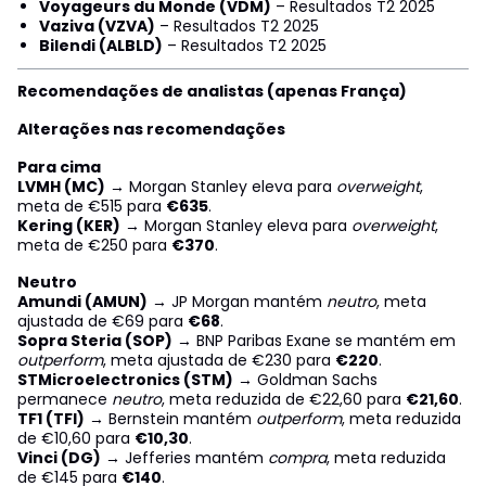
Voyageurs du Monde (VDM)
– Resultados T2 2025
Vaziva (VZVA)
– Resultados T2 2025
Bilendi (ALBLD)
– Resultados T2 2025
Recomendações de analistas (apenas França)
Alterações nas recomendações
Para cima
LVMH (MC)
→ Morgan Stanley eleva para
overweight
,
meta de €515 para
€635
.
Kering (KER)
→ Morgan Stanley eleva para
overweight
,
meta de €250 para
€370
.
Neutro
Amundi (AMUN)
→ JP Morgan mantém
neutro
, meta
ajustada de €69 para
€68
.
Sopra Steria (SOP)
→ BNP Paribas Exane se mantém em
outperform
, meta ajustada de €230 para
€220
.
STMicroelectronics (STM)
→ Goldman Sachs
permanece
neutro
, meta reduzida de €22,60 para
€21,60
.
TF1 (TFI)
→ Bernstein mantém
outperform
, meta reduzida
de €10,60 para
€10,30
.
Vinci (DG)
→ Jefferies mantém
compra
, meta reduzida
de €145 para
€140
.