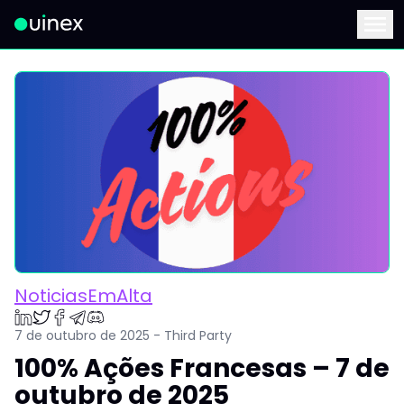
Este é o logo e ao clicar redireciona para a página inicial
Menu
NoticiasEmAlta
7 de outubro de 2025 - Third Party
100% Ações Francesas – 7 de
outubro de 2025