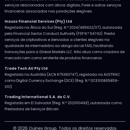
serviços relacionados com ativos digitais, Forex e outros serviços
financeiros associados nas jurisdições elegíveis.
Inzuzo Financial Services (Pty) Ltd
Registada na África do Sul (Reg. N.º 2024/485622/07), autorizada
pela Financial Sector Conduct Authority (FSP N.º 54742). Presta
serviços de criptoativos e derivados a clientes elegíveis na
qualidade de intermediário ao abrigo da Lei FAIS, facilitando
transações para a Global Markets LLC. Não atua como criadora de
mercado nem como emitente de produtos financeiros.
Trade Tech AU Pty Ltd
Registada na Austrália (ACN 675363747), registada na AUSTRAC
como Digital Currency Exchange (DCE) (Reg. N.º DCE100865859-
001).
Trading International S.A. de C.V.
Registada em El Salvador (Reg. N.º 2023110493), autorizada como
Prestadora de Serviços Bitcoin.
© 2026 Ouinex Group. Todos os direitos reservados.