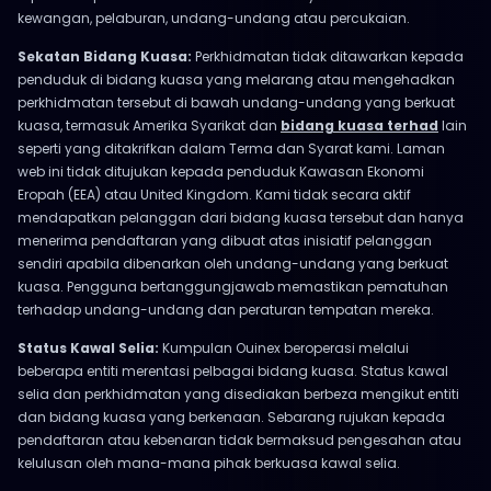
kewangan, pelaburan, undang-undang atau percukaian.
Sekatan Bidang Kuasa:
Perkhidmatan tidak ditawarkan kepada
penduduk di bidang kuasa yang melarang atau mengehadkan
perkhidmatan tersebut di bawah undang-undang yang berkuat
kuasa, termasuk Amerika Syarikat dan
bidang kuasa terhad
lain
seperti yang ditakrifkan dalam Terma dan Syarat kami. Laman
web ini tidak ditujukan kepada penduduk Kawasan Ekonomi
Eropah (EEA) atau United Kingdom. Kami tidak secara aktif
mendapatkan pelanggan dari bidang kuasa tersebut dan hanya
menerima pendaftaran yang dibuat atas inisiatif pelanggan
sendiri apabila dibenarkan oleh undang-undang yang berkuat
kuasa. Pengguna bertanggungjawab memastikan pematuhan
terhadap undang-undang dan peraturan tempatan mereka.
Status Kawal Selia:
Kumpulan Ouinex beroperasi melalui
beberapa entiti merentasi pelbagai bidang kuasa. Status kawal
selia dan perkhidmatan yang disediakan berbeza mengikut entiti
dan bidang kuasa yang berkenaan. Sebarang rujukan kepada
pendaftaran atau kebenaran tidak bermaksud pengesahan atau
kelulusan oleh mana-mana pihak berkuasa kawal selia.