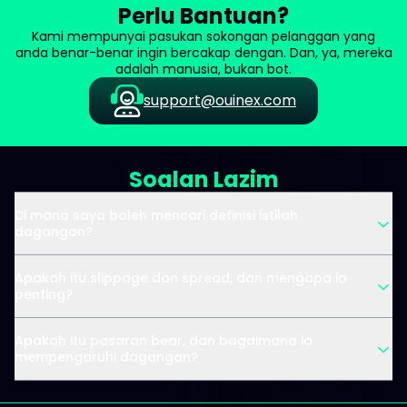
Perlu Bantuan?
Kami mempunyai pasukan sokongan pelanggan yang
anda benar-benar ingin bercakap dengan. Dan, ya, mereka
adalah manusia, bukan bot.
support@ouinex.com
Soalan Lazim
Di mana saya boleh mencari definisi istilah
dagangan?
Apakah itu slippage dan spread, dan mengapa ia
penting?
Apakah itu pasaran bear, dan bagaimana ia
mempengaruhi dagangan?