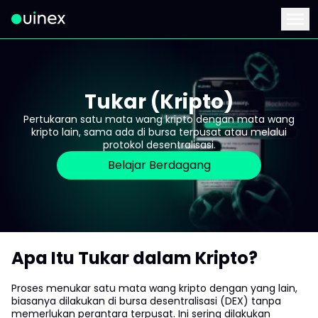
Ini ialah logo dan jika diklik akan mengalihkan anda ke hala
Menu
Tukar (Kripto)
Pertukaran satu mata wang kripto dengan mata wang
kripto lain, sama ada di bursa terpusat atau melalui
protokol desentralisasi.
Belajar Berdagang
Apa Itu Tukar dalam Kripto?
Proses menukar satu mata wang kripto dengan yang lain,
biasanya dilakukan di bursa desentralisasi (DEX) tanpa
memerlukan perantara terpusat. Ini sering dilakukan