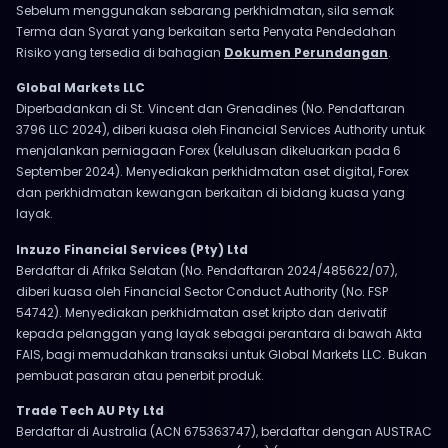
Sebelum menggunakan sebarang perkhidmatan, sila semak
Terma dan Syarat yang berkaitan serta Penyata Pendedahan
Risiko yang tersedia di bahagian
Dokumen Perundangan
.
Global Markets LLC
Diperbadankan di St. Vincent dan Grenadines (No. Pendaftaran
3796 LLC 2024), diberi kuasa oleh Financial Services Authority untuk
menjalankan perniagaan Forex (kelulusan dikeluarkan pada 6
September 2024). Menyediakan perkhidmatan aset digital, Forex
dan perkhidmatan kewangan berkaitan di bidang kuasa yang
layak.
Inzuzo Financial Services (Pty) Ltd
Berdaftar di Afrika Selatan (No. Pendaftaran 2024/485622/07),
diberi kuasa oleh Financial Sector Conduct Authority (No. FSP
54742). Menyediakan perkhidmatan aset kripto dan derivatif
kepada pelanggan yang layak sebagai perantara di bawah Akta
FAIS, bagi memudahkan transaksi untuk Global Markets LLC. Bukan
pembuat pasaran atau penerbit produk.
Trade Tech AU Pty Ltd
Berdaftar di Australia (ACN 675363747), berdaftar dengan AUSTRAC