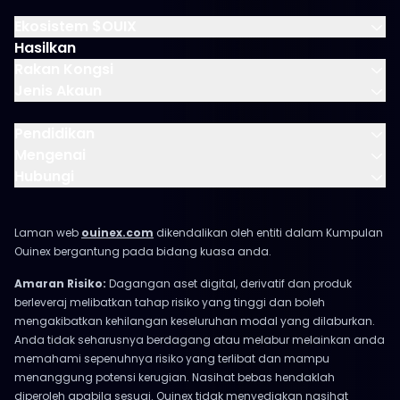
Ekosistem $OUIX
Hasilkan
Rakan Kongsi
Jenis Akaun
Pendidikan
Mengenai
Hubungi
Laman web
ouinex.com
dikendalikan oleh entiti dalam Kumpulan
Ouinex bergantung pada bidang kuasa anda.
Amaran Risiko:
Dagangan aset digital, derivatif dan produk
berleveraj melibatkan tahap risiko yang tinggi dan boleh
mengakibatkan kehilangan keseluruhan modal yang dilaburkan.
Anda tidak seharusnya berdagang atau melabur melainkan anda
memahami sepenuhnya risiko yang terlibat dan mampu
menanggung potensi kerugian. Nasihat bebas hendaklah
diperoleh apabila sesuai. Ouinex tidak menyediakan nasihat