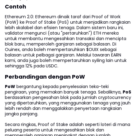
Contoh
Ethereum 2.0: Ethereum dinaik taraf dari Proof of Work
(PoW) ke Proof of Stake (PoS) untuk menjadikan rangkaian
lebih skalabel dan efisien tenaga. Dalam sistem baru ini,
validator mengunci (atau "pertaruhkan") ETH mereka
untuk membantu mengesahkan transaksi dan mencipta
blok baru, memperoleh ganjaran sebagai balasan. Di
Ouinex, anda boleh mempertaruhkan $OUIX sebagai
balasan untuk pelbagai ganjaran. Melalui tawaran EARN
kami, anda juga boleh mempertaruhkan syiling lain untuk
sehingga 12% pada USDC.
Perbandingan dengan PoW
PoW
bergantung kepada penyelesaian teka-teki
pengiraan, yang memakan banyak tenaga. Sebaliknya,
PoS
berdasarkan pengesahan blok pada jumlah cryptocurrency
yang dipertaruhkan, yang menggunakan tenaga yang jauh
lebih rendah dan menggalakkan penyertaan rangkaian
jangka panjang.
Secara ringkas, Proof of Stake adalah seperti loteri di mana
peluang peserta untuk mengesahkan blok dan
memperoleh ganjaran meningkat dengan jumlah