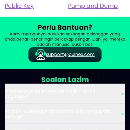
Public Key
Pump and Dump
Perlu Bantuan?
Kami mempunyai pasukan sokongan pelanggan yang
anda benar-benar ingin bercakap dengan. Dan, ya, mereka
adalah manusia, bukan bot.
support@ouinex.com
Soalan Lazim
Di mana saya boleh mencari definisi istilah
dagangan?
Apakah itu slippage dan spread, dan mengapa ia
penting?