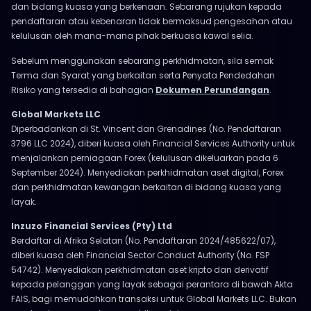
dan bidang kuasa yang berkenaan. Sebarang rujukan kepada
pendaftaran atau kebenaran tidak bermaksud pengesahan atau
kelulusan oleh mana-mana pihak berkuasa kawal selia.
Sebelum menggunakan sebarang perkhidmatan, sila semak
Terma dan Syarat yang berkaitan serta Penyata Pendedahan
Risiko yang tersedia di bahagian
Dokumen Perundangan
.
Global Markets LLC
Diperbadankan di St. Vincent dan Grenadines (No. Pendaftaran
3796 LLC 2024), diberi kuasa oleh Financial Services Authority untuk
menjalankan perniagaan Forex (kelulusan dikeluarkan pada 6
September 2024). Menyediakan perkhidmatan aset digital, Forex
dan perkhidmatan kewangan berkaitan di bidang kuasa yang
layak.
Inzuzo Financial Services (Pty) Ltd
Berdaftar di Afrika Selatan (No. Pendaftaran 2024/485622/07),
diberi kuasa oleh Financial Sector Conduct Authority (No. FSP
54742). Menyediakan perkhidmatan aset kripto dan derivatif
kepada pelanggan yang layak sebagai perantara di bawah Akta
FAIS, bagi memudahkan transaksi untuk Global Markets LLC. Bukan