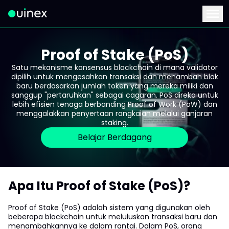
Ini ialah logo dan jika diklik akan mengalihkan anda ke hala
Menu
Proof of Stake (PoS)
Satu mekanisme konsensus blockchain di mana validator
dipilih untuk mengesahkan transaksi dan menambah blok
baru berdasarkan jumlah token yang mereka miliki dan
sanggup "pertaruhkan" sebagai cagaran. PoS direka untuk
lebih efisien tenaga berbanding Proof of Work (PoW) dan
menggalakkan penyertaan rangkaian melalui ganjaran
staking.
Belajar Berdagang
Apa Itu Proof of Stake (PoS)?
Proof of Stake (PoS) adalah sistem yang digunakan oleh
beberapa blockchain untuk meluluskan transaksi baru dan
menambahkannya ke dalam rantai. Dalam PoS, orang