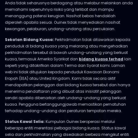
Anda tidak seharusnya berdagang atau melabur melainkan anda
memahami sepenuhnya risiko yang terlibat dan mampu
menanggung potensi kerugian. Nasihat bebas hendaklah
diperoleh apabila sesuai. Ouinex tidak menyediakan nasihat
kewangan, pelaburan, undang-undang atau percukaian.
Sekatan Bidang Kuasa:
Perkhidmatan tidak ditawarkan kepada
penduduk di bidang kuasa yang melarang atau mengehadkan
perkhidmatan tersebut di bawah undang-undang yang berkuat
kuasa, termasuk Amerika Syarikat dan
bidang kuasa terhad
lain
seperti yang ditakrifkan dalam Terma dan Syarat kami. Laman
web ini tidak ditujukan kepada penduduk Kawasan Ekonomi
Eropah (EEA) atau United Kingdom. Kami tidak secara aktif
mendapatkan pelanggan dari bidang kuasa tersebut dan hanya
menerima pendaftaran yang dibuat atas inisiatif pelanggan
sendiri apabila dibenarkan oleh undang-undang yang berkuat
kuasa. Pengguna bertanggungjawab memastikan pematuhan
terhadap undang-undang dan peraturan tempatan mereka.
Status Kawal Selia:
Kumpulan Ouinex beroperasi melalui
beberapa entiti merentasi pelbagai bidang kuasa. Status kawal
selia dan perkhidmatan yang disediakan berbeza mengikut entiti