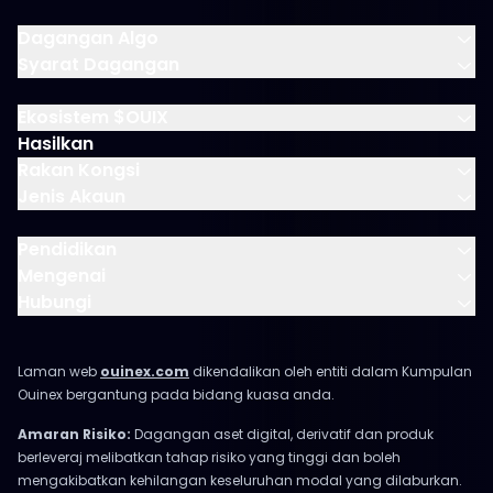
Dagangan Algo
Syarat Dagangan
Ekosistem $OUIX
Hasilkan
Rakan Kongsi
Jenis Akaun
Pendidikan
Mengenai
Hubungi
Laman web
ouinex.com
dikendalikan oleh entiti dalam Kumpulan
Ouinex bergantung pada bidang kuasa anda.
Amaran Risiko:
Dagangan aset digital, derivatif dan produk
berleveraj melibatkan tahap risiko yang tinggi dan boleh
mengakibatkan kehilangan keseluruhan modal yang dilaburkan.