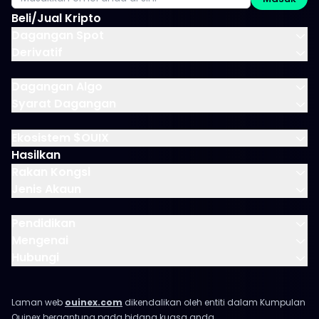
Beli/Jual Kripto
Dagangan Spot
Derivatif
Dagangan Algo
Syarat Dagangan
Ekosistem $OUIX
Hasilkan
Rakan Kongsi
Jenis Akaun
Pendidikan
Mengenai
Hubungi
Laman web
ouinex.com
dikendalikan oleh entiti dalam Kumpulan
Ouinex bergantung pada bidang kuasa anda.