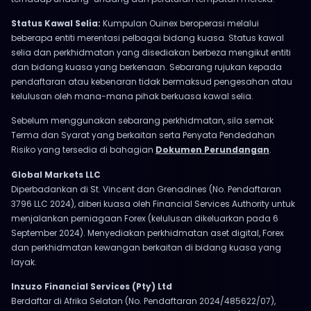
Status Kawal Selia:
Kumpulan Ouinex beroperasi melalui
beberapa entiti merentasi pelbagai bidang kuasa. Status kawal
selia dan perkhidmatan yang disediakan berbeza mengikut entiti
dan bidang kuasa yang berkenaan. Sebarang rujukan kepada
pendaftaran atau kebenaran tidak bermaksud pengesahan atau
kelulusan oleh mana-mana pihak berkuasa kawal selia.
Sebelum menggunakan sebarang perkhidmatan, sila semak
Terma dan Syarat yang berkaitan serta Penyata Pendedahan
Risiko yang tersedia di bahagian
Dokumen Perundangan
.
Global Markets LLC
Diperbadankan di St. Vincent dan Grenadines (No. Pendaftaran
3796 LLC 2024), diberi kuasa oleh Financial Services Authority untuk
menjalankan perniagaan Forex (kelulusan dikeluarkan pada 6
September 2024). Menyediakan perkhidmatan aset digital, Forex
dan perkhidmatan kewangan berkaitan di bidang kuasa yang
layak.
Inzuzo Financial Services (Pty) Ltd
Berdaftar di Afrika Selatan (No. Pendaftaran 2024/485622/07),