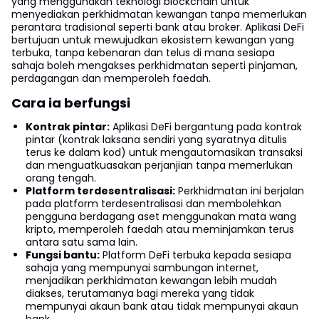
yang menggunakan teknologi blockchain untuk
menyediakan perkhidmatan kewangan tanpa memerlukan
perantara tradisional seperti bank atau broker. Aplikasi DeFi
bertujuan untuk mewujudkan ekosistem kewangan yang
terbuka, tanpa kebenaran dan telus di mana sesiapa
sahaja boleh mengakses perkhidmatan seperti pinjaman,
perdagangan dan memperoleh faedah.
Cara ia berfungsi
Kontrak pintar:
Aplikasi DeFi bergantung pada kontrak
pintar (kontrak laksana sendiri yang syaratnya ditulis
terus ke dalam kod) untuk mengautomasikan transaksi
dan menguatkuasakan perjanjian tanpa memerlukan
orang tengah.
Platform terdesentralisasi:
Perkhidmatan ini berjalan
pada platform terdesentralisasi dan membolehkan
pengguna berdagang aset menggunakan mata wang
kripto, memperoleh faedah atau meminjamkan terus
antara satu sama lain.
Fungsi bantu:
Platform DeFi terbuka kepada sesiapa
sahaja yang mempunyai sambungan internet,
menjadikan perkhidmatan kewangan lebih mudah
diakses, terutamanya bagi mereka yang tidak
mempunyai akaun bank atau tidak mempunyai akaun
bank.