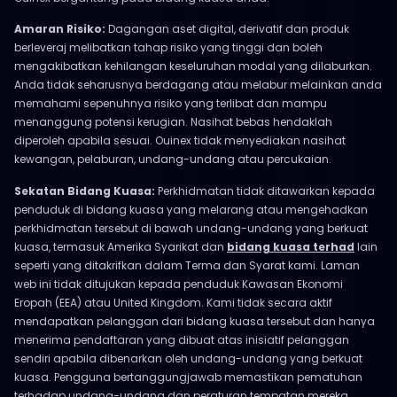
Amaran Risiko:
Dagangan aset digital, derivatif dan produk
berleveraj melibatkan tahap risiko yang tinggi dan boleh
mengakibatkan kehilangan keseluruhan modal yang dilaburkan.
Anda tidak seharusnya berdagang atau melabur melainkan anda
memahami sepenuhnya risiko yang terlibat dan mampu
menanggung potensi kerugian. Nasihat bebas hendaklah
diperoleh apabila sesuai. Ouinex tidak menyediakan nasihat
kewangan, pelaburan, undang-undang atau percukaian.
Sekatan Bidang Kuasa:
Perkhidmatan tidak ditawarkan kepada
penduduk di bidang kuasa yang melarang atau mengehadkan
perkhidmatan tersebut di bawah undang-undang yang berkuat
kuasa, termasuk Amerika Syarikat dan
bidang kuasa terhad
lain
seperti yang ditakrifkan dalam Terma dan Syarat kami. Laman
web ini tidak ditujukan kepada penduduk Kawasan Ekonomi
Eropah (EEA) atau United Kingdom. Kami tidak secara aktif
mendapatkan pelanggan dari bidang kuasa tersebut dan hanya
menerima pendaftaran yang dibuat atas inisiatif pelanggan
sendiri apabila dibenarkan oleh undang-undang yang berkuat
kuasa. Pengguna bertanggungjawab memastikan pematuhan
terhadap undang-undang dan peraturan tempatan mereka.