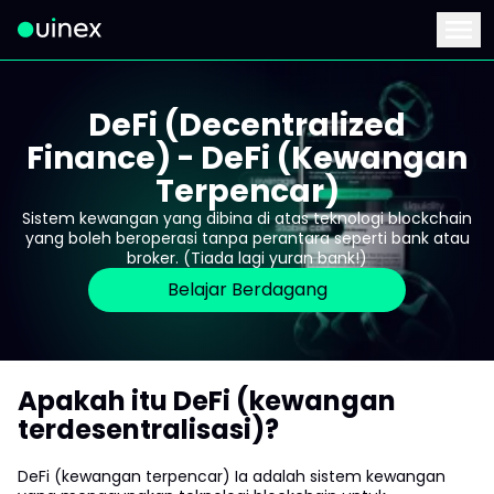
Ini ialah logo dan jika diklik akan mengalihkan anda ke hala
Menu
DeFi (Decentralized
Finance) - DeFi (Kewangan
Terpencar)
Sistem kewangan yang dibina di atas teknologi blockchain
yang boleh beroperasi tanpa perantara seperti bank atau
broker. (Tiada lagi yuran bank!)
Belajar Berdagang
Apakah itu DeFi (kewangan
terdesentralisasi)?
DeFi (kewangan terpencar) Ia adalah sistem kewangan