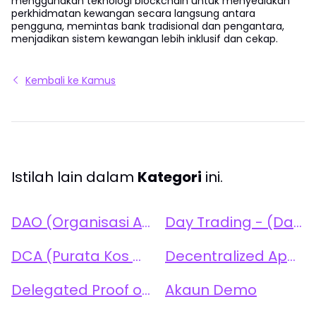
menggunakan teknologi blockchain untuk menyediakan
perkhidmatan kewangan secara langsung antara
pengguna, memintas bank tradisional dan pengantara,
menjadikan sistem kewangan lebih inklusif dan cekap.
Kembali ke Kamus
Istilah lain dalam
Kategori
ini.
DAO (Organisasi Autonomi Terpencar)
Day Trading - (Dagangan Harian)
DCA (Purata Kos Dolar)
Decentralized Applications (dApps) - Aplikasi Terdesentralisasi (dApps)
Delegated Proof of Stake (DPoS) - Bukti Kepentingan Diwakilkan (DPoS)
Akaun Demo