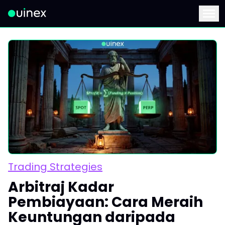
Ini ialah logo dan jika diklik akan mengalihkan anda ke hala
Menu
Trading Strategies
Arbitraj Kadar
Pembiayaan: Cara Meraih
Keuntungan daripada