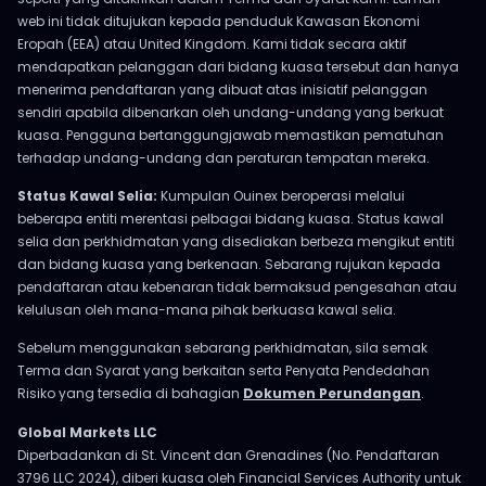
web ini tidak ditujukan kepada penduduk Kawasan Ekonomi
Eropah (EEA) atau United Kingdom. Kami tidak secara aktif
mendapatkan pelanggan dari bidang kuasa tersebut dan hanya
menerima pendaftaran yang dibuat atas inisiatif pelanggan
sendiri apabila dibenarkan oleh undang-undang yang berkuat
kuasa. Pengguna bertanggungjawab memastikan pematuhan
terhadap undang-undang dan peraturan tempatan mereka.
Status Kawal Selia:
Kumpulan Ouinex beroperasi melalui
beberapa entiti merentasi pelbagai bidang kuasa. Status kawal
selia dan perkhidmatan yang disediakan berbeza mengikut entiti
dan bidang kuasa yang berkenaan. Sebarang rujukan kepada
pendaftaran atau kebenaran tidak bermaksud pengesahan atau
kelulusan oleh mana-mana pihak berkuasa kawal selia.
Sebelum menggunakan sebarang perkhidmatan, sila semak
Terma dan Syarat yang berkaitan serta Penyata Pendedahan
Risiko yang tersedia di bahagian
Dokumen Perundangan
.
Global Markets LLC
Diperbadankan di St. Vincent dan Grenadines (No. Pendaftaran
3796 LLC 2024), diberi kuasa oleh Financial Services Authority untuk