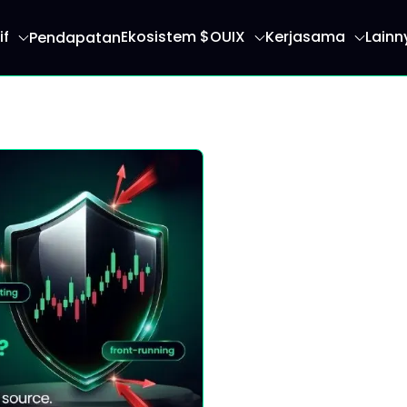
if
Ekosistem $OUIX
Kerjasama
Lainn
Pendapatan
 anda ke halaman utama