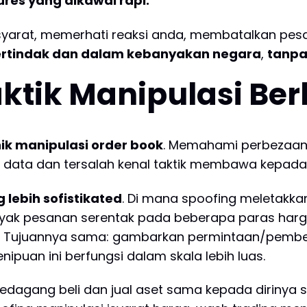
ures yang dikawal rapi.
syarat, memerhati reaksi anda, membatalkan pe
ertindak dan dalam kebanyakan negara
,
tanpa
aktik Manipulasi Ber
ik manipulasi order book
. Memahami perbezaan 
ata dan tersalah kenal taktik membawa kepada t
 lebih sofistikated
. Di mana spoofing meletakka
banyak pesanan serentak pada beberapa paras ha
. Tujuannya sama: gambarkan permintaan/pembek
nipuan ini berfungsi dalam skala lebih luas.
edagang beli dan jual aset sama kepada dirinya s