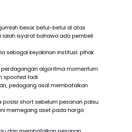
mlah besar betul-betul di atas
i ialah isyarat bahawa ada pembeli
a sebagai keyakinan institusi: pihak
egi perdagangan algoritma momentum
 spoofed tadi.
kan, pedagang asal membatalkan
 posisi short sebelum pesanan palsu
 kini memegang aset pada harga
antau dan membatalkan pesanan