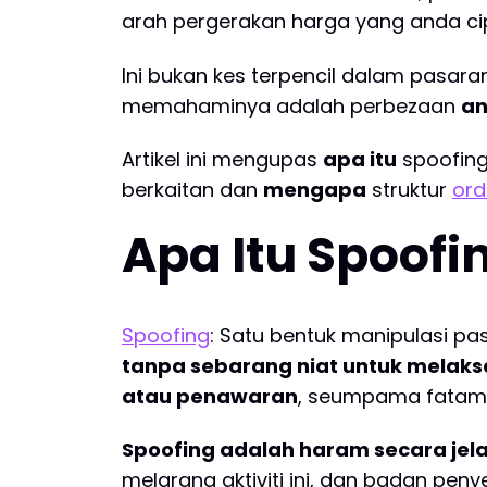
arah pergerakan harga yang anda cip
Ini bukan kes terpencil dalam pasara
memahaminya adalah perbezaan
an
Artikel ini mengupas
apa itu
spoofin
berkaitan dan
mengapa
struktur
ord
Apa Itu Spoofi
Spoofing
: Satu bentuk manipulasi p
tanpa sebarang niat untuk melak
atau penawaran
, seumpama fatam
Spoofing adalah haram secara jela
melarang aktiviti ini, dan badan peny