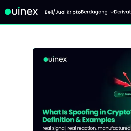
Berdagang
Derivat
Beli/Jual Kripto
Ini ialah logo dan jika diklik akan mengalihkan