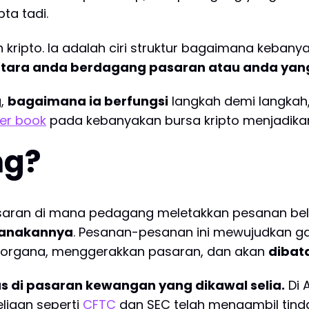
ta tadi.
n kripto. Ia adalah ciri struktur bagaimana keban
tara anda berdagang pasaran atau anda yan
g,
bagaimana ia berfungsi
langkah demi langkah
er book
pada kebanyakan bursa kripto menjadikan 
ng?
asaran di mana pedagang meletakkan pesanan beli
sanakannya
. Pesanan-pesanan ini mewujudkan g
organa, menggerakkan pasaran, dan akan
dibat
s di pasaran kewangan yang dikawal selia.
Di 
eliaan seperti
CFTC
dan SEC telah mengambil tind