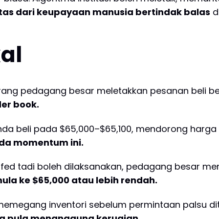
ntas dari keupayaan manusia bertindak balas
d
al
ang pedagang besar meletakkan pesanan beli be
der book.
Anda beli pada $65,000–$65,100, mendorong harga
ada momentum ini.
fed tadi boleh dilaksanakan, pedagang besar m
ula ke $65,000 atau lebih rendah.
memegang inventori sebelum permintaan palsu di
da pula menanggung kerugian.