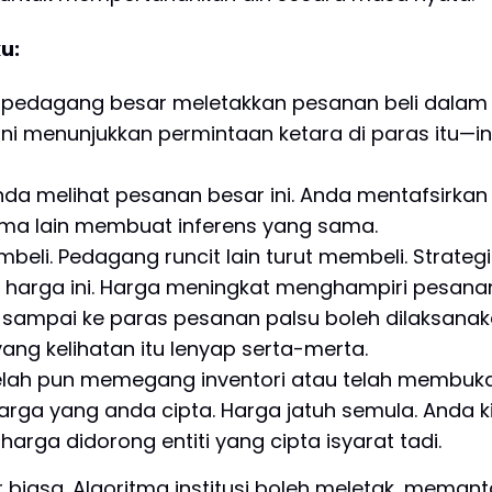
u:
pedagang besar meletakkan pesanan beli dalam ju
ni menunjukkan permintaan ketara di paras itu—in
da melihat pesanan besar ini. Anda mentafsirkan i
itma lain membuat inferens yang sama.
eli. Pedagang runcit lain turut membeli. Strat
 harga ini. Harga meningkat menghampiri pesanan
sampai ke paras pesanan palsu boleh dilaksana
ang kelihatan itu lenyap serta-merta.
telah pun memegang inventori atau telah membuka
harga yang anda cipta. Harga jatuh semula. Anda
ga didorong entiti yang cipta isyarat tadi.
r biasa. Algoritma institusi boleh meletak, mem