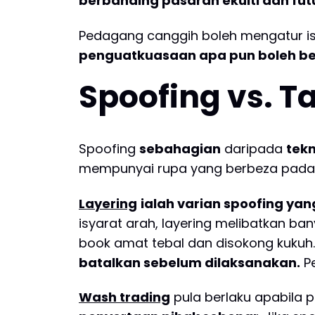
berbanding pasaran ekuiti dan fut
Pedagang canggih boleh mengatur i
penguatkuasaan apa pun boleh b
Spoofing vs. T
Spoofing
sebahagian
daripada
tekn
mempunyai rupa yang berbeza pada d
Layering
ialah varian spoofing yang
isyarat arah, layering melibatkan 
book amat tebal dan disokong kukuh
batalkan sebelum dilaksanakan.
Pe
Wash trading
pula berlaku apabila p