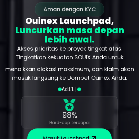
Aman dengan KYC
Sistem Tingkat
Ouinex Launchpad,
Luncurkan masa depan
lebih awal.
Akses prioritas ke proyek tingkat atas.
Tingkatkan kekuatan $OUIX Anda untuk
menaikkan alokasi maksimum, dan klaim akan
masuk langsung ke Dompet Ouinex Anda.
Adil
|
$6M
$6M
$6M
$6M
98%
98%
98%
98%
12k
12k
12k
12k
Hard-cap tercapai
Hard-cap tercapai
Hard-cap tercapai
Hard-cap tercapai
Terkumpul
Terkumpul
Terkumpul
Terkumpul
investor
investor
investor
investor
Masuk Launchpad