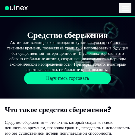
Это логотип, при нажатии на который вы перейдете на главную стран
Menu
Средство сбережения
Актив или валюта, сохраняющая покупательную способность с
течением времени, позволяя её хранить и использовать в будущем
без существенной потери ценности. В условиях торговли это
обычно стабильные активы, сохраняющие стоимость в периоды
экономической неопределённости. Примеры: золото, некоторые
фиатные валюты, стабильные криптовалюты.
Научитесь торговать
Что такое средство сбережения?
Средство сбережения — это актив, который сохраняет свою
ценность со временем, позволяя хранить, передавать и использовать
его без существенной потери покупательной способности.