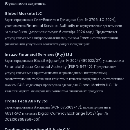
Юридические документы
.
Global Markets LLC
Зарегистрирована в Сент-Винсенте и Гренадинах (рег. № 3796 LLC 2024),
уполномочена Financial Services Authority на осуществление деятельности
на рынке Forex (разрешение выдано 6 сентября 2024 года). Предоставляет
услуги, связанные с цифровыми активами, рынком Forex и сопутствующими
финансовыми услугами в соответствующих юрисдикциях.
Inzuzo Financial Services (Pty) Ltd
Зарегистрирована в Южной Африке (рег. № 2024/485622/07), уполномочена
Financial Sector Conduct Authority (FSP № 54742). Предоставляет
услуги, связанные с криптоактивами и производными инструментами,
соответствующим требованиям клиентам в качестве посредника в соответствии с
законом FAIS, содействуя проведению сделок для Global Markets LLC. Не
является маркет-мейкером или эмитентом финансовых продуктов.
Trade Tech AU Pty Ltd
Зарегистрирована в Австралии (ACN 675363747), зарегистрирована в
AUSTRAC в качестве Digital Currency Exchange (DCE) (рег. №
DCE100865859-001).
Trading International S.A. de C.V.