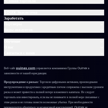
Условия торговли
$OUIX Экосистема
Заработать
Партнеры
Виды аккаунтов
Обучение
О нас
Связаться с нами
Веб-сайт
ouinex.com
управляется компаниями Группы Ouinex в
зависимости от вашей юрисдикции.
Предупреждение о рисках:
Торговля цифровыми активами, производными
инструментами и продуктами с кредитным плечом сопряжена с высоким уровнем
риска и может привести к полной потере вложенного капитала. Не следует
торговать или инвестировать, если вы не понимаете в полной мере связанные с
этим риски и не готовы понести возможные убытки. При необходимости
рекомендуется обратиться за независимой консультацией. Ouinex не