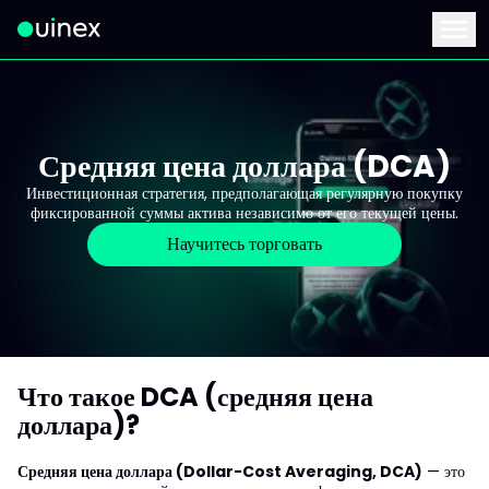
Это логотип, при нажатии на который вы перейдете на главную стран
Menu
Средняя цена доллара (DCA)
Инвестиционная стратегия, предполагающая регулярную покупку
фиксированной суммы актива независимо от его текущей цены.
Научитесь торговать
Что такое DCA (средняя цена
доллара)?
Средняя цена доллара (Dollar-Cost Averaging, DCA)
— это