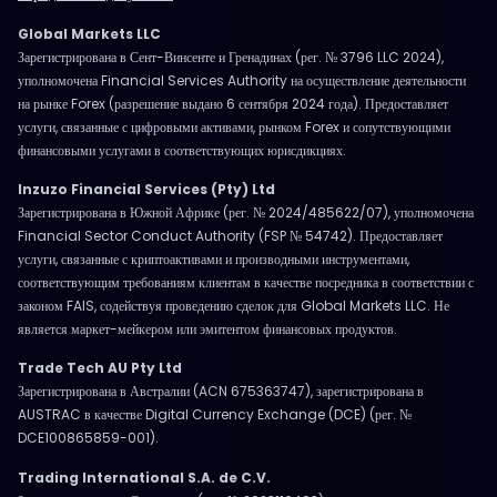
Global Markets LLC
Зарегистрирована в Сент-Винсенте и Гренадинах (рег. № 3796 LLC 2024),
уполномочена Financial Services Authority на осуществление деятельности
на рынке Forex (разрешение выдано 6 сентября 2024 года). Предоставляет
услуги, связанные с цифровыми активами, рынком Forex и сопутствующими
финансовыми услугами в соответствующих юрисдикциях.
Inzuzo Financial Services (Pty) Ltd
Зарегистрирована в Южной Африке (рег. № 2024/485622/07), уполномочена
Financial Sector Conduct Authority (FSP № 54742). Предоставляет
услуги, связанные с криптоактивами и производными инструментами,
соответствующим требованиям клиентам в качестве посредника в соответствии с
законом FAIS, содействуя проведению сделок для Global Markets LLC. Не
является маркет-мейкером или эмитентом финансовых продуктов.
Trade Tech AU Pty Ltd
Зарегистрирована в Австралии (ACN 675363747), зарегистрирована в
AUSTRAC в качестве Digital Currency Exchange (DCE) (рег. №
DCE100865859-001).
Trading International S.A. de C.V.