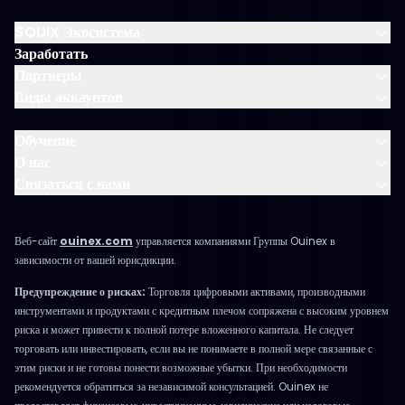
$OUIX Экосистема
Заработать
Партнеры
Виды аккаунтов
Обучение
О нас
Связаться с нами
Веб-сайт
ouinex.com
управляется компаниями Группы Ouinex в
зависимости от вашей юрисдикции.
Предупреждение о рисках:
Торговля цифровыми активами, производными
инструментами и продуктами с кредитным плечом сопряжена с высоким уровнем
риска и может привести к полной потере вложенного капитала. Не следует
торговать или инвестировать, если вы не понимаете в полной мере связанные с
этим риски и не готовы понести возможные убытки. При необходимости
рекомендуется обратиться за независимой консультацией. Ouinex не