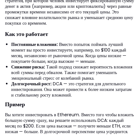
стратегия, при которой человек инвестирует фиксированную сумму
денег в актив (например, акции или криптовалюты) через равные
промежутки времени независимо от его текущей цены. Это
снижает влияние волатильности рынка и уменьшает среднюю цену
покупки со временем.
Как это работает
Постоянные вложения:
Вместо попыток поймать лучший
момент вы просто инвестируете, например, по $100 каждый
месяц, независимо от рыночной цены. Когда цены низкие —
покупаете больше, когда высокие — меньше.
Снижение риска:
Такой подход снижает вероятность вложения
всей суммы перед обвалом. Также помогает уменьшить
эмоциональный стресс от колебаний рынка.
Долгосрочный рост:
DCA — это стратегия для длительного
инвестирования. Она может привести к более низким затратам
и стабильному росту вложений.
Пример
Вы хотите инвестировать в Ethereum. Вместо того чтобы вложить
большую сумму сразу, вы решаете использовать DCA: каждый
месяц по $200. Если цена высокая — получите меньше ETH, если
низкая — больше. В долгосрочной перспективе цена усреднится.