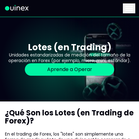
Este es el logo y al hacer clic te redirige a la página de inicio
Menu
Lotes (en Trading)
Unidades estandarizadas de medición del tamaño de la
operación en Forex (por ejemplo, micro, mini, estándar).
Aprende a Operar
¿Qué Son los Lotes (en Trading de
Forex)?
En el trading de Forex, los "lotes" son simplemente una