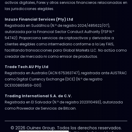
activos digitales, Forex y otros servicios financieros relacionados en
las jurisdicciones elegibles.
Inzuzo Financial Services (Pty) Ltd
Registrada en Sudáfrica (N.º de registro 2024/485622/07),
autorizada por la Financial Sector Conduct Authority (FSP N.º
54742). Proporciona servicios de criptoactivos y derivados a
clientes elegibles como intermediario conforme a la Ley FAIS,
facilitando transacciones para Global Markets LLC. No actúa como
creador de mercado ni como emisor de productos.
Trade Tech AU Pty Ltd
Registrada en Australia (ACN 675363747), registrada ante AUSTRAC
como Digital Currency Exchange (DCE) (N.º de registro
DCE100865859-001).
Trading International S.A. de C.V.
Registrada en El Salvador (N.º de registro 2023110493), autorizada
como Proveedor de Servicios de Bitcoin.
© 2026 Ouinex Group. Todos los derechos reservados.