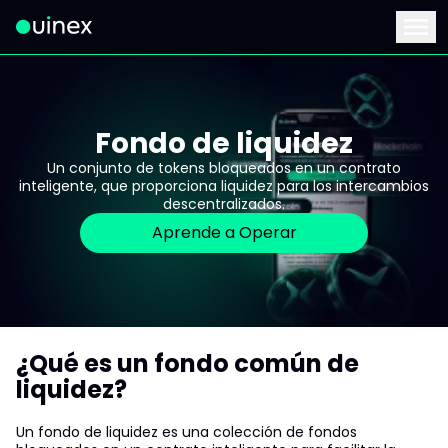
Este es el logo y al hacer clic te redirige a la página de inicio
Menu
Fondo de liquidez
Un conjunto de tokens bloqueados en un contrato
inteligente, que proporciona liquidez para los intercambios
descentralizados.
Aprende a Operar
¿Qué es un fondo común de
liquidez?
Un fondo de liquidez es una colección de fondos