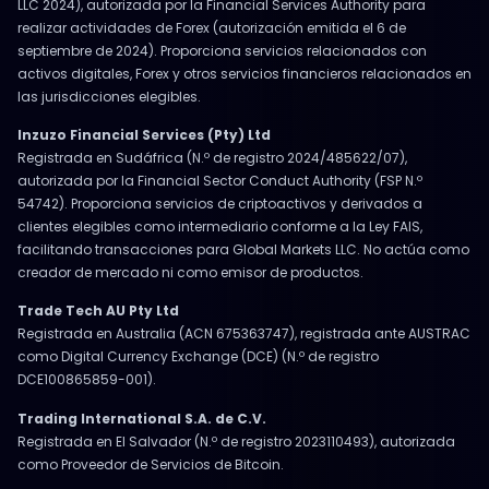
LLC 2024), autorizada por la Financial Services Authority para
realizar actividades de Forex (autorización emitida el 6 de
septiembre de 2024). Proporciona servicios relacionados con
activos digitales, Forex y otros servicios financieros relacionados en
las jurisdicciones elegibles.
Inzuzo Financial Services (Pty) Ltd
Registrada en Sudáfrica (N.º de registro 2024/485622/07),
autorizada por la Financial Sector Conduct Authority (FSP N.º
54742). Proporciona servicios de criptoactivos y derivados a
clientes elegibles como intermediario conforme a la Ley FAIS,
facilitando transacciones para Global Markets LLC. No actúa como
creador de mercado ni como emisor de productos.
Trade Tech AU Pty Ltd
Registrada en Australia (ACN 675363747), registrada ante AUSTRAC
como Digital Currency Exchange (DCE) (N.º de registro
DCE100865859-001).
Trading International S.A. de C.V.
Registrada en El Salvador (N.º de registro 2023110493), autorizada
como Proveedor de Servicios de Bitcoin.