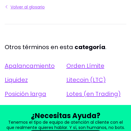
Volver al glosario
Otros términos en esta
categoría
.
Apalancamiento
Orden Límite
Liquidez
Litecoin (LTC)
Posición larga
Lotes (en Trading)
¿Necesitas Ayuda?
Tenemos el tipo de equipo de atención al cliente con el
que realmente quieres hablar. Y sí, son humanos, no bots.