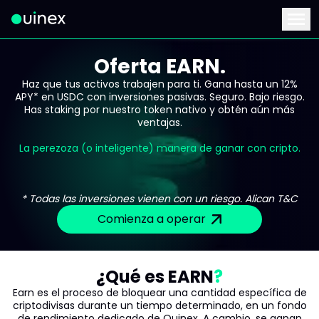
Este es el logo y al hacer clic te redirige a la página de inicio
Menu
Oferta EARN.
Haz que tus activos trabajen para ti. Gana hasta un 12%
APY* en USDC con inversiones pasivas. Seguro. Bajo riesgo.
Has staking por nuestro token nativo y obtén aún más
ventajas.
La perezoza (o inteligente) manera de ganar con cripto.
* Todas las inversiones vienen con un riesgo. Alican T&C
Comienza a operar
¿Qué es EARN
Earn es el proceso de bloquear una cantidad específica de
criptodivisas durante un tiempo determinado, en un fondo
de rendimiento dedicado de Ouinex. A cambio, se ganan