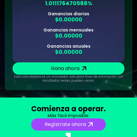
1.011176470588%
Ganancias diarias
$0.00000
Ganancias mensuales
$0.00000
Ganancias anuales
$0.00000
Gana ahora
Esta calculadora es un simulador solo para fines de estimación. Los
resultados reales pueden variar.
Comienza a operar.
Más fácil imposible.
Regístrate ahora