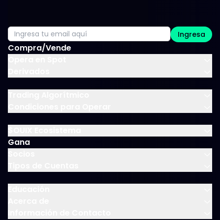
Ingresa
Compra/Vende
Opera en Spot
Derivados
Trading Algorítmico
Condiciones para Operar
$OUIX Ecosistema
Gana
Socios
Tipos de Cuentas
Educación
Acerca de
Información de Contacto