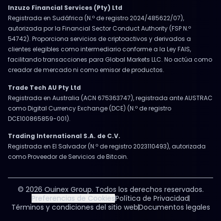
Inzuzo Financial Services (Pty) Ltd
Registrada en Sudáfrica (N.º de registro 2024/485622/07),
autorizada por la Financial Sector Conduct Authority (FSP N.º
54742). Proporciona servicios de criptoactivos y derivados a
clientes elegibles como intermediario conforme a la Ley FAIS,
facilitando transacciones para Global Markets LLC. No actúa como
creador de mercado ni como emisor de productos.
Trade Tech AU Pty Ltd
Registrada en Australia (ACN 675363747), registrada ante AUSTRAC
como Digital Currency Exchange (DCE) (N.º de registro
DCE100865859-001).
Trading International S.A. de C.V.
Registrada en El Salvador (N.º de registro 2023110493), autorizada
como Proveedor de Servicios de Bitcoin.
© 2026 Ouinex Group. Todos los derechos reservados.
Preferencias de Cookies
Política de Privacidad
Términos y condiciones del sitio web
Documentos legales