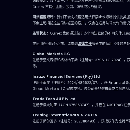
风险提示：
数字资产、衍生品及杠杆产品交易具有较高风险，可
Ouinex 不提供金融、投资、法律或税务建议。
司法辖区限制：
我们不会向根据适用法律禁止或限制提供此类服
不会主动招揽这些司法辖区的客户，仅会在适用法律允许的情况
监管状态：
Ouinex 集团通过位于多个司法辖区的不同实
在使用任何服务之前，请查阅
法律文件
部分中的适用《条款与条
Global Markets LLC
注册于圣文森特和格林纳丁斯（注册号：3796 LLC 2024），获 F
务。
Inzuzo Financial Services (Pty) Ltd
注册于南非（注册号：2024/485622/07），获 Financia
Global Markets LLC 完成交易。该公司并非做市商或金融产
Trade Tech AU Pty Ltd
注册于澳大利亚（ACN 675363747），并已在 AUSTRAC 注册为
Trading International S.A. de C.V.
注册于萨尔瓦多（注册号：2023110493），获授权作为比特