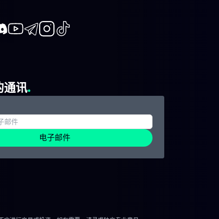
book
iscord
Youtube
Telegram
Instagram
TikTok
的通讯
电子邮件