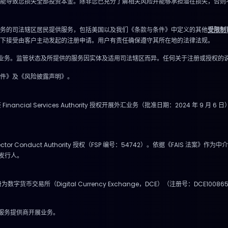
能导致您损失全部投资本金。除非您已充分了解相关风险并能够承担潜在损失，否则
务的司法辖区居民提供服务，包括美国以及我们《条款与条件》中定义的其他
受限制
下接受由客户主动发起的注册申请。用户有责任确保遵守其所在地的法律法规。
体开展业务。监管状态及所提供的服务因实体及适用司法辖区而异。任何关于注册或授权
件》及《风险披露声明》。
inancial Services Authority 授权开展外汇业务（批准日期：2024 年
l Sector Conduct Authority 授权（FSP 编号：54742）。依据《FAI
品发行人。
数字货币交易所（Digital Currency Exchange，DCE）（注册号：DCE100865
币服务提供商开展业务。