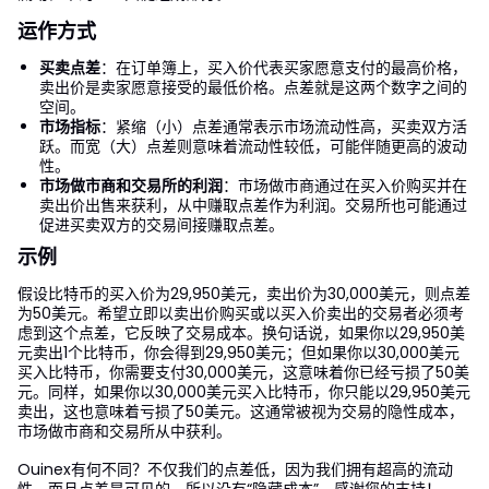
运作方式
买卖点差
：在订单簿上，买入价代表买家愿意支付的最高价格，
卖出价是卖家愿意接受的最低价格。点差就是这两个数字之间的
空间。
市场指标
：紧缩（小）点差通常表示市场流动性高，买卖双方活
跃。而宽（大）点差则意味着流动性较低，可能伴随更高的波动
性。
市场做市商和交易所的利润
：市场做市商通过在买入价购买并在
卖出价出售来获利，从中赚取点差作为利润。交易所也可能通过
促进买卖双方的交易间接赚取点差。
示例
假设比特币的买入价为29,950美元，卖出价为30,000美元，则点差
为50美元。希望立即以卖出价购买或以买入价卖出的交易者必须考
虑到这个点差，它反映了交易成本。换句话说，如果你以29,950美
元卖出1个比特币，你会得到29,950美元；但如果你以30,000美元
买入比特币，你需要支付30,000美元，这意味着你已经亏损了50美
元。同样，如果你以30,000美元买入比特币，你只能以29,950美元
卖出，这也意味着亏损了50美元。这通常被视为交易的隐性成本，
市场做市商和交易所从中获利。
Ouinex有何不同？不仅我们的点差低，因为我们拥有超高的流动
性，而且点差是可见的。所以没有“隐藏成本”。感谢您的支持！