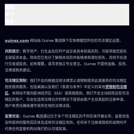
教育
关于
联系
ouinex.com
网站由 Ouinex 集团旗下实体根据您所在的司法辖区运营。
风险提示：
数字资产、衍生品及杠杆产品交易具有较高风险，可能导致您损失
全部投资本金。除非您已充分了解相关风险并能够承担潜在损失，否则不应进
行交易或投资。如有需要，请寻求独立专业意见。Ouinex 不提供金融、投资、
法律或税务建议。
司法辖区限制：
我们不会向根据适用法律禁止或限制提供此类服务的司法辖区
居民提供服务，包括美国以及我们《条款与条件》中定义的其他
受限制司法辖
区
。本网站不面向欧洲经济区（EEA）或英国居民。我们不会主动招揽这些司法
辖区的客户，仅会在适用法律允许的情况下接受由客户主动发起的注册申请。
用户有责任确保遵守其所在地的法律法规。
监管状态：
Ouinex 集团通过位于多个司法辖区的不同实体开展业务。监管状态
及所提供的服务因实体及适用司法辖区而异。任何关于注册或授权的说明均不
代表任何监管机构对我们的认可或批准。