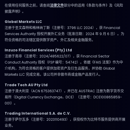
在使用任何服务之前，请查阅
法律文件
部分中的适用《条款与条件》及《风险
披露声明》。
Global Markets LLC
注册于圣文森特和格林纳丁斯（注册号：3796 LLC 2024），获 Financial
Services Authority 授权开展外汇业务（批准日期：2024 年 9 月 6 日）。为
符合资格的司法辖区提供数字资产、外汇及相关金融服务。
Inzuzo Financial Services (Pty) Ltd
注册于南非（注册号：2024/485622/07），获 Financial Sector
Conduct Authority 授权（FSP 编号：54742）。依据《FAIS 法案》作为中
介机构，为符合资格的客户提供加密资产及衍生品服务，并协助 Global
Markets LLC 完成交易。该公司并非做市商或金融产品发行人。
Trade Tech AU Pty Ltd
注册于澳大利亚（ACN 675363747），并已在 AUSTRAC 注册为数字货币交
易所（Digital Currency Exchange，DCE）（注册号：DCE100865859-
001）。
Trading International S.A. de C.V.
注册于萨尔瓦多（注册号：2023110493），获授权作为比特币服务提供商开展
业务。