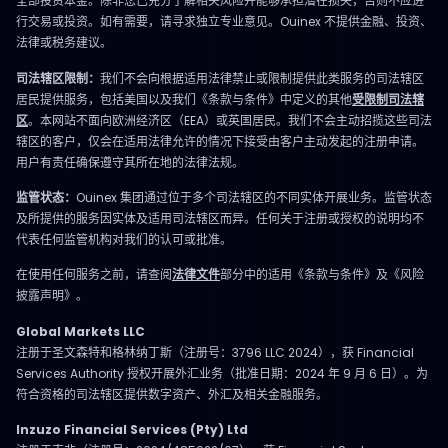
全部投资本金。除非您已充分了解相关风险并能够承担潜在损失，否则不应进
行交易或投资。如有需要，请寻求独立专业意见。Ouinex 不提供金融、投资、
法律或税务建议。
司法辖区限制：
我们不会向根据适用法律禁止或限制提供此类服务的司法辖区
居民提供服务，包括美国以及我们《条款与条件》中定义的其他
受限制司法辖
区
。本网站不面向欧洲经济区（EEA）或英国居民。我们不会主动招揽这些司法
辖区的客户，仅会在适用法律允许的情况下接受由客户主动发起的注册申请。
用户有责任确保遵守其所在地的法律法规。
监管状态：
Ouinex 集团通过位于多个司法辖区的不同实体开展业务。监管状态
及所提供的服务因实体及适用司法辖区而异。任何关于注册或授权的说明均不
代表任何监管机构对我们的认可或批准。
在使用任何服务之前，请查阅
法律文件
部分中的适用《条款与条件》及《风险
披露声明》。
Global Markets LLC
注册于圣文森特和格林纳丁斯（注册号：3796 LLC 2024），获 Financial
Services Authority 授权开展外汇业务（批准日期：2024 年 9 月 6 日）。为
符合资格的司法辖区提供数字资产、外汇及相关金融服务。
Inzuzo Financial Services (Pty) Ltd