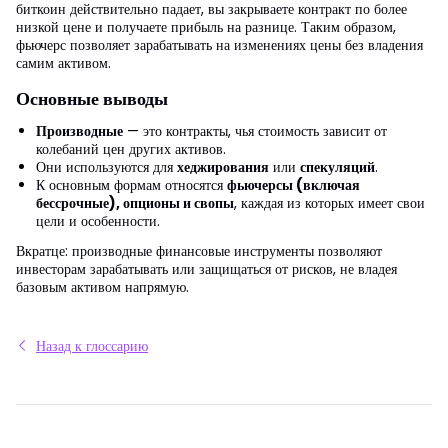
биткоин действительно падает, вы закрываете контракт по более
низкой цене и получаете прибыль на разнице. Таким образом,
фьючерс позволяет зарабатывать на изменениях цены без владения
самим активом.
Основные выводы
Производные
— это контракты, чья стоимость зависит от
колебаний цен других активов.
Они используются для
хеджирования
или
спекуляций
.
К основным формам относятся
фьючерсы (включая
бессрочные), опционы и свопы
, каждая из которых имеет свои
цели и особенности.
Вкратце: производные финансовые инструменты позволяют
инвесторам зарабатывать или защищаться от рисков, не владея
базовым активом напрямую.
Назад к глоссарию