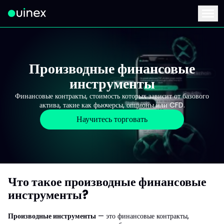
Это логотип, при нажатии на который вы перейдете на главную стран
Menu
Производные финансовые
инструменты
Финансовые контракты, стоимость которых зависит от базового
актива, такие как фьючерсы, опционы или CFD.
Научитесь торговать
Что такое производные финансовые
инструменты?
Производные инструменты
— это финансовые контракты,