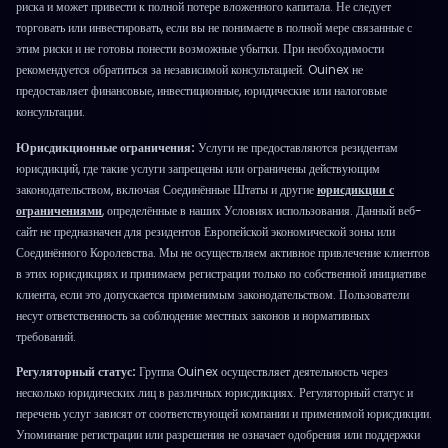
риска и может привести к полной потере вложенного капитала. Не следует
торговать или инвестировать, если вы не понимаете в полной мере связанные с
этим риски и не готовы понести возможные убытки. При необходимости
рекомендуется обратиться за независимой консультацией. Ouinex не
предоставляет финансовые, инвестиционные, юридические или налоговые
консультации.
Юрисдикционные ограничения:
Услуги не предоставляются резидентам
юрисдикций, где такие услуги запрещены или ограничены действующим
законодательством, включая Соединённые Штаты и другие
юрисдикции с
ограничениями
, определённые в наших Условиях использования. Данный веб-
сайт не предназначен для резидентов Европейской экономической зоны или
Соединённого Королевства. Мы не осуществляем активное привлечение клиентов
в этих юрисдикциях и принимаем регистрации только по собственной инициативе
клиента, если это допускается применимым законодательством. Пользователи
несут ответственность за соблюдение местных законов и нормативных
требований.
Регуляторный статус:
Группа Ouinex осуществляет деятельность через
несколько юридических лиц в различных юрисдикциях. Регуляторный статус и
перечень услуг зависят от соответствующей компании и применимой юрисдикции.
Упоминание регистрации или разрешения не означает одобрения или поддержки