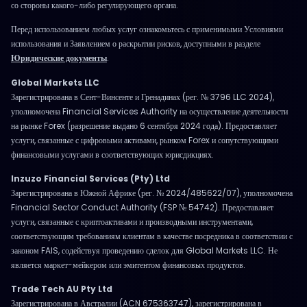
со стороны какого-либо регулирующего органа.
Перед использованием любых услуг ознакомьтесь с применимыми Условиями
использования и Заявлением о раскрытии рисков, доступными в разделе
Юридические документы
.
Global Markets LLC
Зарегистрирована в Сент-Винсенте и Гренадинах (рег. № 3796 LLC 2024),
уполномочена Financial Services Authority на осуществление деятельности
на рынке Forex (разрешение выдано 6 сентября 2024 года). Предоставляет
услуги, связанные с цифровыми активами, рынком Forex и сопутствующими
финансовыми услугами в соответствующих юрисдикциях.
Inzuzo Financial Services (Pty) Ltd
Зарегистрирована в Южной Африке (рег. № 2024/485622/07), уполномочена
Financial Sector Conduct Authority (FSP № 54742). Предоставляет
услуги, связанные с криптоактивами и производными инструментами,
соответствующим требованиям клиентам в качестве посредника в соответствии с
законом FAIS, содействуя проведению сделок для Global Markets LLC. Не
является маркет-мейкером или эмитентом финансовых продуктов.
Trade Tech AU Pty Ltd
Зарегистрирована в Австралии (ACN 675363747), зарегистрирована в