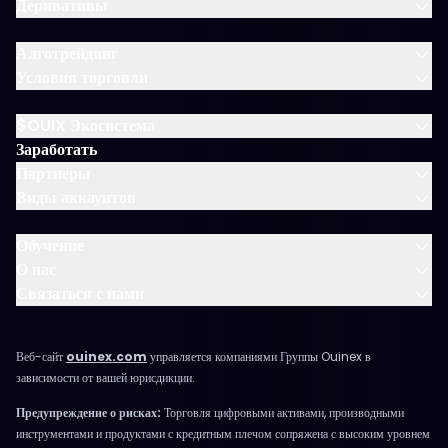
Деривативы
Алготрейдинг
Условия торговли
$OUIX Экосистема
Заработать
Партнеры
Виды аккаунтов
Обучение
О нас
Связаться с нами
Веб-сайт
ouinex.com
управляется компаниями Группы Ouinex в
зависимости от вашей юрисдикции.
Предупреждение о рисках:
Торговля цифровыми активами, производными
инструментами и продуктами с кредитным плечом сопряжена с высоким уровнем