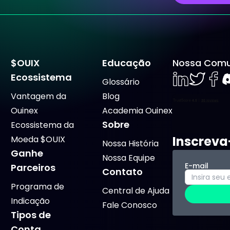
$OUIX
Educação
Nossa Comu
Ecossistema
Glossário
LinkedIn
Twiter
Face
D
Vantagem da
Blog
Ouinex
Academia Ouinex
Sobre
Ecossistema da
Inscreva
Moeda $OUIX
Nossa História
Ganhe
Nossa Equipe
E-mail
Parceiros
Contato
Programa de
Central de Ajuda
Indicação
Fale Conosco
Tipos de
Conta