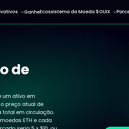
ivativos
Ecossistema da Moeda $OUIX
Parce
Ganhe
a inicial
o de
de um ativo em
 o preço atual de
total em circulação.
 moedas ETH e cada
cado seria 5 x $10, ou