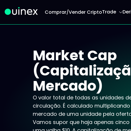
Trade
Der
Comprar/Vender Cripto
Este é o logo e ao clicar redireciona para a págin
Market Cap
(Capitalizaçã
Mercado)
O valor total de todas as unidades 
circulação. É calculado multiplicando
mercado de uma unidade pela oferta 
Vamos supor que haja apenas cinco
uma valha $10. A capitalização de mer