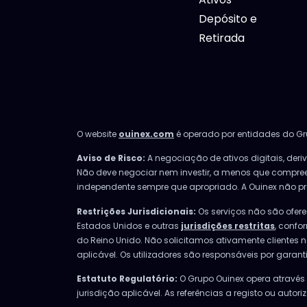
Depósito e
Retirada
O website
ouinex.com
é operado por entidades do Gru
Aviso de Risco:
A negociação de ativos digitais, deri
Não deve negociar nem investir, a menos que compree
independente sempre que apropriado. A Ouinex não pres
Restrições Jurisdicionais:
Os serviços não são oferec
Estados Unidos e outras
jurisdições restritas
, confo
do Reino Unido. Não solicitamos ativamente clientes n
aplicável. Os utilizadores são responsáveis por garant
Estatuto Regulatório:
O Grupo Ouinex opera através d
jurisdição aplicável. As referências a registo ou au