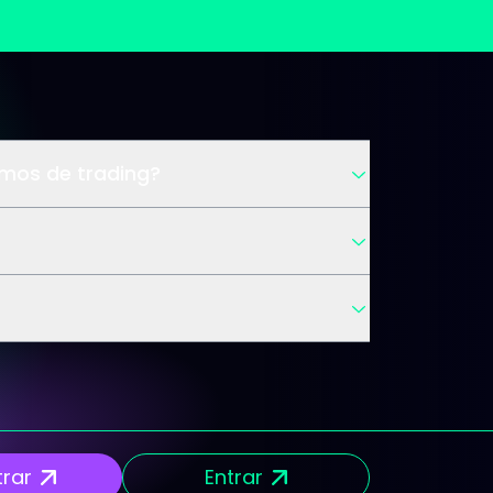
rmos de trading?
trar
Entrar