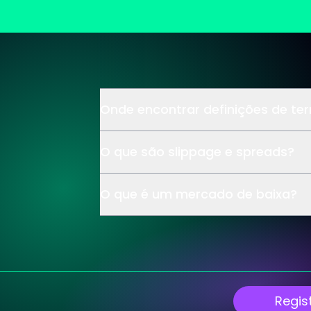
Onde encontrar definições de te
O que são slippage e spreads?
O que é um mercado de baixa?
Regis