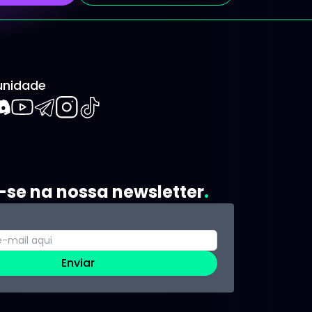
nidade
book
iscord
Youtube
Telegram
Instagram
TikTok
-se na nossa newsletter
Enviar