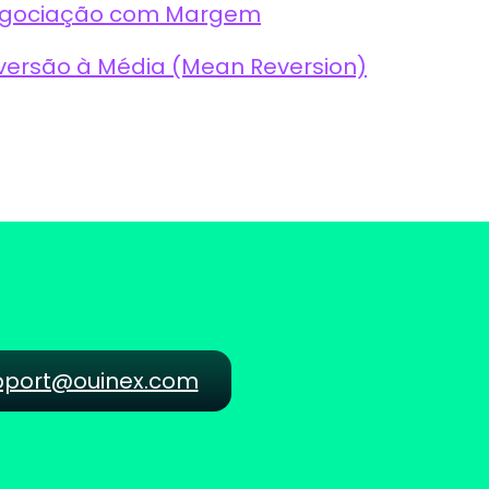
gociação com Margem
versão à Média (Mean Reversion)
pport@ouinex.com