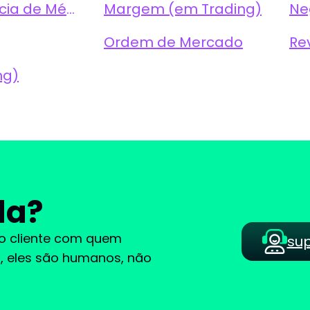
MACD (Convergência e Divergência de Médias Móveis)
Margem (em Trading)
Ne
Ordem de Mercado
Re
ng)
da?
ao cliente com quem
su
im, eles são humanos, não