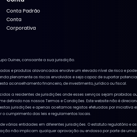
Conta Padrão
Conta
Corporativa
po Ouinex, consoante a sua jurisdição.
vados e produtos alavancados envolve um elevado nível de risco e pode r
nda plenamente os riscos envolvidos e seja capaz de suportar potenci
ta aconselhamento financeiro, de investimento, jurídico ou fiscal.
idos a residentes de jurisdições onde esses serviços sejam proibidos ou 
rme definido nos nossos Termos e Condições. Este website não é direc
estas jurisdições e apenas aceitamos registos efetuados por iniciativa 
ir o cumprimento das leis e regulamentos locais.
e várias entidades em diferentes jurisdições. O estatuto regulatório e 
torização não implicam qualquer aprovação ou endosso por parte de uma