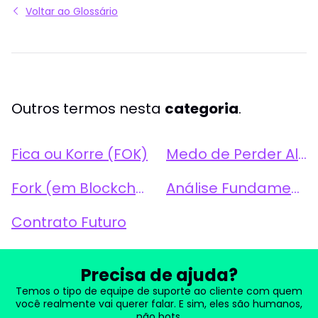
Voltar ao Glossário
Outros termos nesta
categoria
.
Fica ou Korre (FOK)
Medo de Perder Algo (FOMO - Fear of Missing Out) no Mercado
Fork (em Blockchain)
Análise Fundamental
Contrato Futuro
Precisa de ajuda?
Temos o tipo de equipe de suporte ao cliente com quem
você realmente vai querer falar. E sim, eles são humanos,
não bots.