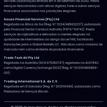
de Forex (autorização emitida em 6 de setembro de 2024). Presta
serviços relacionados com ativos digitais, Forex e outros serviços
financeiros associados nas jurisdições elegíveis.
Inzuzo Financial Services (Pty) Ltd
Registada na África do Sul (Reg. N.º 2024/485622/07), autorizada
pela Financial Sector Conduct Authority (FSP N.º 54742). Presta
serviços de criptoativos e derivados a clientes elegíveis na
qualidade de intermediário ao abrigo da Lei FAIS, facilitando
transações para a Global Markets LLC. Não atua como criadora de
mercado nem como emitente de produtos financeiros.
Trade Tech AU Pty Ltd
Registada na Austrália (ACN 675363747), registada na AUSTRAC
como Digital Currency Exchange (DCE) (Reg. N.º DCE100865859-
001).
Trading International S.A. de C.V.
Registada em El Salvador (Reg. N.º 2023110493), autorizada como
Prestadora de Serviços Bitcoin.