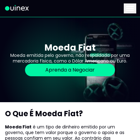
Este é o logo e ao clicar redireciona para a página inicial
Menu
Moeda Fiat
Moeda emitida pelo governo, não respaldada por uma
mercadoria física, como o Dólar Americano ou Euro.
Aprenda a Negociar
O Que É Moeda Fiat?
Moeda Fiat
é um tipo de dinheiro emitido por um
governo, que tem valor porque o governo o apoia e as
pessoas confiam em seu valor. Ao contrário das