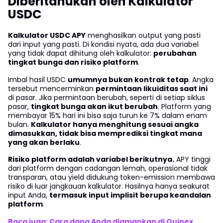
Diberitahukan oleh Kalkulator
USDC
Kalkulator USDC APY
menghasilkan output yang pasti
dari input yang pasti. Di kondisi nyata, ada dua variabel
yang tidak dapat dihitung oleh kalkulator:
perubahan
tingkat bunga dan risiko platform
.
Imbal hasil USDC
umumnya bukan kontrak tetap
. Angka
tersebut mencerminkan
permintaan likuiditas saat ini
di pasar. Jika permintaan berubah, seperti di setiap siklus
pasar,
tingkat bunga akan ikut berubah
. Platform yang
membayar 15% hari ini bisa saja turun ke 7% dalam enam
bulan.
Kalkulator hanya menghitung sesuai angka
dimasukkan, tidak bisa memprediksi tingkat mana
yang akan berlaku
.
Risiko platform adalah variabel berikutnya.
APY tinggi
dari platform dengan cadangan lemah, operasional tidak
transparan, atau yield didukung token-emission membawa
risiko di luar jangkauan kalkulator. Hasilnya hanya seakurat
input Anda,
termasuk input implisit berupa keandalan
platform
.
Baca juga: Cara dana Anda diamankan di Ouinex