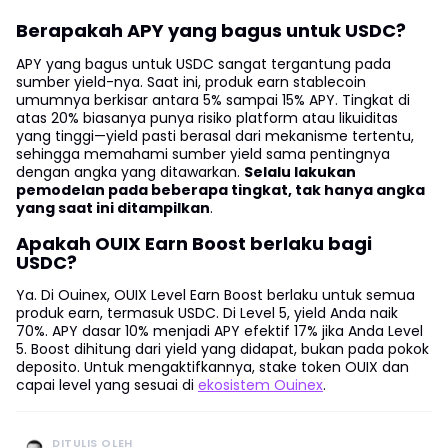
Berapakah APY yang bagus untuk USDC?
APY yang bagus untuk USDC sangat tergantung pada
sumber yield-nya. Saat ini, produk earn stablecoin
umumnya berkisar antara 5% sampai 15% APY. Tingkat di
atas 20% biasanya punya risiko platform atau likuiditas
yang tinggi—yield pasti berasal dari mekanisme tertentu,
sehingga memahami sumber yield sama pentingnya
dengan angka yang ditawarkan.
Selalu lakukan
pemodelan pada beberapa tingkat, tak hanya angka
yang saat ini ditampilkan
.
Apakah OUIX Earn Boost berlaku bagi
USDC?
Ya. Di Ouinex, OUIX Level Earn Boost berlaku untuk semua
produk earn, termasuk USDC. Di Level 5, yield Anda naik
70%. APY dasar 10% menjadi APY efektif 17% jika Anda Level
5. Boost dihitung dari yield yang didapat, bukan pada pokok
deposito. Untuk mengaktifkannya, stake token OUIX dan
capai level yang sesuai di
ekosistem Ouinex
.
DITULIS OLEH