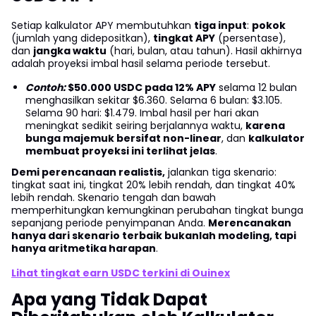
Setiap kalkulator APY membutuhkan
tiga input
:
pokok
(jumlah yang didepositkan),
tingkat APY
(persentase),
dan
jangka waktu
(hari, bulan, atau tahun). Hasil akhirnya
adalah proyeksi imbal hasil selama periode tersebut.
Contoh:
$50.000 USDC pada 12% APY
selama 12 bulan
menghasilkan sekitar $6.360. Selama 6 bulan: $3.105.
Selama 90 hari: $1.479. Imbal hasil per hari akan
meningkat sedikit seiring berjalannya waktu,
karena
bunga majemuk bersifat non-linear
, dan
kalkulator
membuat proyeksi ini terlihat jelas
.
Demi perencanaan realistis,
jalankan tiga skenario:
tingkat saat ini, tingkat 20% lebih rendah, dan tingkat 40%
lebih rendah. Skenario tengah dan bawah
memperhitungkan kemungkinan perubahan tingkat bunga
sepanjang periode penyimpanan Anda.
Merencanakan
hanya dari skenario terbaik bukanlah modeling, tapi
hanya aritmetika harapan
.
Lihat tingkat earn USDC terkini di Ouinex
Apa yang Tidak Dapat