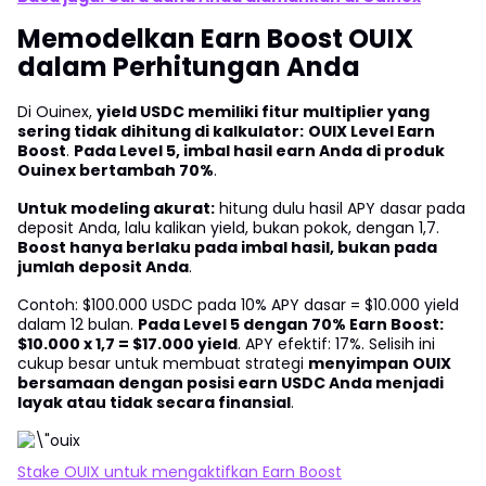
Memodelkan Earn Boost OUIX
dalam Perhitungan Anda
Di Ouinex,
yield USDC memiliki fitur multiplier yang
sering tidak dihitung di kalkulator:
OUIX Level Earn
Boost
.
Pada Level 5, imbal hasil earn Anda di produk
Ouinex bertambah 70%
.
Untuk modeling akurat:
hitung dulu hasil APY dasar pada
deposit Anda, lalu kalikan yield, bukan pokok, dengan 1,7.
Boost hanya berlaku pada imbal hasil, bukan pada
jumlah deposit Anda
.
Contoh: $100.000 USDC pada 10% APY dasar = $10.000 yield
dalam 12 bulan.
Pada Level 5 dengan 70% Earn Boost:
$10.000 x 1,7 = $17.000 yield
. APY efektif: 17%. Selisih ini
cukup besar untuk membuat strategi
menyimpan OUIX
bersamaan dengan posisi earn USDC Anda menjadi
layak atau tidak secara finansial
.
Stake OUIX untuk mengaktifkan Earn Boost