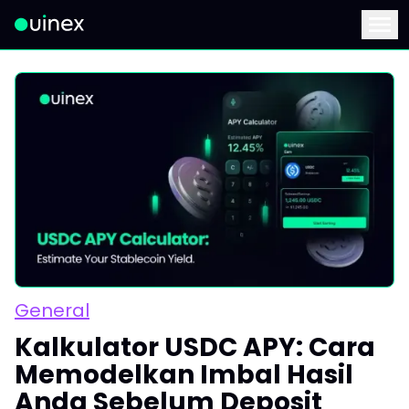
Ini adalah logo dan jika diklik akan mengarahkan Anda ke ha
Menu
General
Kalkulator USDC APY: Cara
Memodelkan Imbal Hasil
Anda Sebelum Deposit