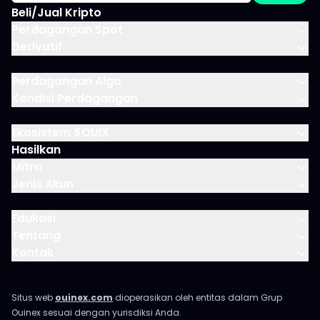
Beli/Jual Kripto
Perdagangan Spot
Derivatif
Perdagangan Algo
Kondisi Perdagangan
Ekosistem $OUIX
Hasilkan
Mitra
Jenis Akun
Edukasi
Tentang
Kontak
Situs web
ouinex.com
dioperasikan oleh entitas dalam Grup
Ouinex sesuai dengan yurisdiksi Anda.