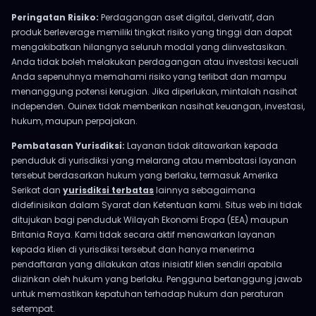
Peringatan Risiko:
Perdagangan aset digital, derivatif, dan
produk berleverage memiliki tingkat risiko yang tinggi dan dapat
mengakibatkan hilangnya seluruh modal yang diinvestasikan.
Anda tidak boleh melakukan perdagangan atau investasi kecuali
Anda sepenuhnya memahami risiko yang terlibat dan mampu
menanggung potensi kerugian. Jika diperlukan, mintalah nasihat
independen. Ouinex tidak memberikan nasihat keuangan, investasi,
hukum, maupun perpajakan.
Pembatasan Yurisdiksi:
Layanan tidak ditawarkan kepada
penduduk di yurisdiksi yang melarang atau membatasi layanan
tersebut berdasarkan hukum yang berlaku, termasuk Amerika
Serikat dan
yurisdiksi terbatas
lainnya sebagaimana
didefinisikan dalam Syarat dan Ketentuan kami. Situs web ini tidak
ditujukan bagi penduduk Wilayah Ekonomi Eropa (EEA) maupun
Britania Raya. Kami tidak secara aktif menawarkan layanan
kepada klien di yurisdiksi tersebut dan hanya menerima
pendaftaran yang dilakukan atas inisiatif klien sendiri apabila
diizinkan oleh hukum yang berlaku. Pengguna bertanggung jawab
untuk memastikan kepatuhan terhadap hukum dan peraturan
setempat.