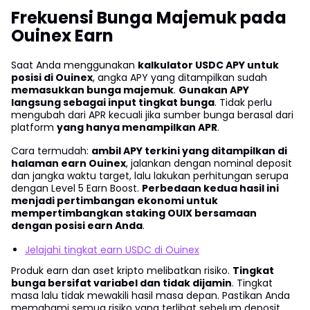
Frekuensi Bunga Majemuk pada
Ouinex Earn
Saat Anda menggunakan
kalkulator USDC APY untuk
posisi di Ouinex
, angka APY yang ditampilkan sudah
memasukkan bunga majemuk
.
Gunakan APY
langsung sebagai input tingkat bunga
. Tidak perlu
mengubah dari APR kecuali jika sumber bunga berasal dari
platform
yang hanya menampilkan APR
.
Cara termudah:
ambil APY terkini yang ditampilkan di
halaman earn Ouinex
, jalankan dengan nominal deposit
dan jangka waktu target, lalu lakukan perhitungan serupa
dengan Level 5 Earn Boost.
Perbedaan kedua hasil ini
menjadi pertimbangan ekonomi untuk
mempertimbangkan staking OUIX bersamaan
dengan posisi earn Anda
.
Jelajahi tingkat earn USDC di Ouinex
Produk earn dan aset kripto melibatkan risiko.
Tingkat
bunga bersifat variabel dan tidak dijamin
. Tingkat
masa lalu tidak mewakili hasil masa depan. Pastikan Anda
memahami semua risiko yang terlibat sebelum deposit.