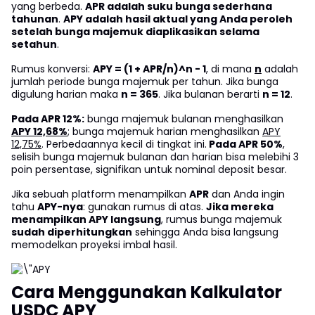
yang berbeda.
APR adalah suku bunga sederhana
tahunan
.
APY adalah hasil aktual yang Anda peroleh
setelah bunga majemuk diaplikasikan selama
setahun
.
Rumus konversi:
APY = (1 + APR/n)^n - 1
, di mana
n
adalah
jumlah periode bunga majemuk per tahun. Jika bunga
digulung harian maka
n = 365
. Jika bulanan berarti
n = 12
.
Pada APR 12%:
bunga majemuk bulanan menghasilkan
APY 12,68%
; bunga majemuk harian menghasilkan
APY
12,75%
. Perbedaannya kecil di tingkat ini.
Pada APR 50%
,
selisih bunga majemuk bulanan dan harian bisa melebihi 3
poin persentase, signifikan untuk nominal deposit besar.
Jika sebuah platform menampilkan
APR
dan Anda ingin
tahu
APY-nya
: gunakan rumus di atas.
Jika mereka
menampilkan APY langsung
, rumus bunga majemuk
sudah diperhitungkan
sehingga Anda bisa langsung
memodelkan proyeksi imbal hasil.
Cara Menggunakan Kalkulator
USDC APY