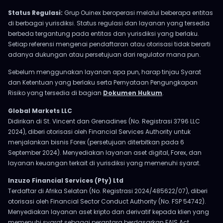
Status Regulasi:
Grup Ouinex beroperasi melalui beberapa entitas
di berbagai yurisdiksi. Status regulasi dan layanan yang tersedia
berbeda tergantung pada entitas dan yurisdiksi yang berlaku.
Setiap referensi mengenai pendaftaran atau otorisasi tidak berarti
adanya dukungan atau persetujuan dari regulator mana pun.
Sebelum menggunakan layanan apa pun, harap tinjau Syarat
dan Ketentuan yang berlaku serta Pernyataan Pengungkapan
Risiko yang tersedia di bagian
Dokumen Hukum
.
Global Markets LLC
Didirikan di St. Vincent dan Grenadines (No. Registrasi 3796 LLC
2024), diberi otorisasi oleh Financial Services Authority untuk
menjalankan bisnis Forex (persetujuan diterbitkan pada 6
September 2024). Menyediakan layanan aset digital, Forex, dan
layanan keuangan terkait di yurisdiksi yang memenuhi syarat.
Inzuzo Financial Services (Pty) Ltd
Terdaftar di Afrika Selatan (No. Registrasi 2024/485622/07), diberi
otorisasi oleh Financial Sector Conduct Authority (No. FSP 54742).
Menyediakan layanan aset kripto dan derivatif kepada klien yang
memenuhi syarat sebagai perantara berdasarkan FAIS Act,