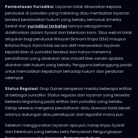
Pembatasan Yurisdiksi:
Layanan tidak ditawarkan kepada
penduduk di yurisdiksi yang melarang atau membatasi layanan
tersebut berdasarkan hukum yang berlaku, termasuk Amerika
Serikat dan
yurisdiksi terbatas
lainnya sebagaimana
didefinisikan dalam Syarat dan Ketentuan kami. Situs web ini tidak
ditujukan bagi penduduk Wilayah Ekonomi Eropa (EEA) maupun
Britania Raya. Kami tidak secara aktif menawarkan layanan
kepada klien di yurisdiksi tersebut dan hanya menerima
pendaftaran yang dilakukan atas inisiatif klien sendiri apabila
diizinkan oleh hukum yang berlaku. Pengguna bertanggung jawab
untuk memastikan kepatuhan terhadap hukum dan peraturan
setempat.
Status Regulasi:
Grup Ouinex beroperasi melalui beberapa entitas
di berbagai yurisdiksi. Status regulasi dan layanan yang tersedia
berbeda tergantung pada entitas dan yurisdiksi yang berlaku.
Setiap referensi mengenai pendaftaran atau otorisasi tidak berarti
adanya dukungan atau persetujuan dari regulator mana pun.
Sebelum menggunakan layanan apa pun, harap tinjau Syarat
dan Ketentuan yang berlaku serta Pernyataan Pengungkapan