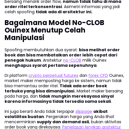
bersaing menarik order flow,
namun tidak tahu di mana
order ritel terkonsentrasi
. Asimetri informasi yang jadi
celah spoofing
tidak ada di arsitektur ini.
Bagaimana Model No-CLOB
Ouinex Menutup Celah
Manipulasi
Spoofing membutuhkan dua syarat:
bisa melihat order
book dan bisa membatalkan order lebih cepat dari
penegak hukum
. Arsitektur
no-CLOB
milik Ouinex
menghapus syarat pertama sepenuhnya
.
Di platform
crypto perpetual futures
dan
forex CFD
Ouinex,
market maker memposting harga ke sistem, namun tidak
bisa memantau order ritel.
Tidak ada order book
terbuka yang bisa dimanipulasi.
Market maker bersaing
pada harga, dan
tidak mungkin merekayasa sinyal
karena informasinya tidak tersedia sama sekali
.
Ini juga berarti Anda tidak terpapar
slippage
akibat
volatilitas buatan
. Pergerakan harga yang Anda lihat
mencerminkan
supply dan demand asli
, bukan aktivitas
order book yang direkayasa.
Penjelasan lengkap arsitektur