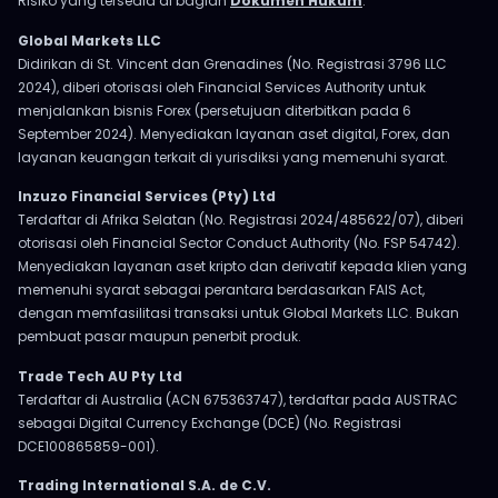
Risiko yang tersedia di bagian
Dokumen Hukum
.
Global Markets LLC
Didirikan di St. Vincent dan Grenadines (No. Registrasi 3796 LLC
2024), diberi otorisasi oleh Financial Services Authority untuk
menjalankan bisnis Forex (persetujuan diterbitkan pada 6
September 2024). Menyediakan layanan aset digital, Forex, dan
layanan keuangan terkait di yurisdiksi yang memenuhi syarat.
Inzuzo Financial Services (Pty) Ltd
Terdaftar di Afrika Selatan (No. Registrasi 2024/485622/07), diberi
otorisasi oleh Financial Sector Conduct Authority (No. FSP 54742).
Menyediakan layanan aset kripto dan derivatif kepada klien yang
memenuhi syarat sebagai perantara berdasarkan FAIS Act,
dengan memfasilitasi transaksi untuk Global Markets LLC. Bukan
pembuat pasar maupun penerbit produk.
Trade Tech AU Pty Ltd
Terdaftar di Australia (ACN 675363747), terdaftar pada AUSTRAC
sebagai Digital Currency Exchange (DCE) (No. Registrasi
DCE100865859-001).
Trading International S.A. de C.V.