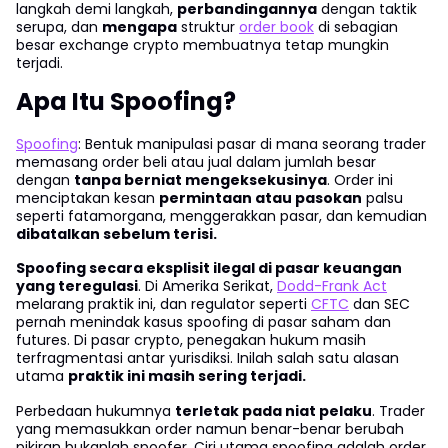
langkah demi langkah,
perbandingannya
dengan taktik
serupa, dan
mengapa
struktur
order book
di sebagian
besar exchange crypto membuatnya tetap mungkin
terjadi.
Apa Itu Spoofing?
Spoofing
: Bentuk manipulasi pasar di mana seorang trader
memasang order beli atau jual dalam jumlah besar
dengan
tanpa berniat mengeksekusinya
. Order ini
menciptakan kesan
permintaan atau pasokan
palsu
seperti fatamorgana, menggerakkan pasar, dan kemudian
dibatalkan sebelum terisi.
Spoofing secara eksplisit ilegal di pasar keuangan
yang teregulasi
. Di Amerika Serikat,
Dodd-Frank Act
melarang praktik ini, dan regulator seperti
CFTC
dan SEC
pernah menindak kasus spoofing di pasar saham dan
futures. Di pasar crypto, penegakan hukum masih
terfragmentasi antar yurisdiksi. Inilah salah satu alasan
utama
praktik ini masih sering terjadi.
Perbedaan hukumnya
terletak pada niat pelaku
. Trader
yang memasukkan order namun benar-benar berubah
pikiran bukanlah spoofer. Ciri utama spoofing adalah order