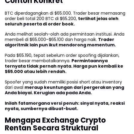
Contoh Konkret
BTC diperdagangkan di $65.000. Trader besar memasang
order beli total 200 BTC di $65.200,
terlihat jelas oleh
seluruh peserta di order book.
Anda melihat seolah-olah ada permintaan institusi. Anda
membeli di $65.000–$65.100 dan harga naik.
Trader
algoritmik lain pun ikut mendorong momentum.
Pada $65.190, tepat sebelum order spoofing dijalankan,
trader besar membatalkannya.
Permintaannya
ternyata tidak pernah nyata. Harga pun kembali ke
$65.000 atau lebih rendah.
Spoofer yang sudah memiliki posisi short atau inventory
dari awal
meraup keuntungan dari pergerakan yang
Anda biayai. Kerugian ada pada Anda.
Inilah fatamorgana versi penuh: sinyal nyata, reaksi
nyata, sumbernya dibuat-buat.
Mengapa Exchange Crypto
Rentan Secara Struktural