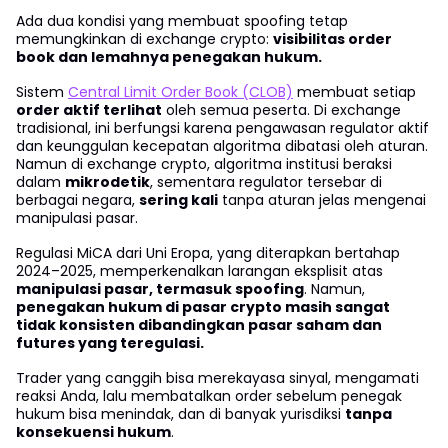
Ada dua kondisi yang membuat spoofing tetap
memungkinkan di exchange crypto:
visibilitas order
book dan lemahnya penegakan hukum.
Sistem
Central Limit Order Book (CLOB)
membuat setiap
order aktif terlihat
oleh semua peserta. Di exchange
tradisional, ini berfungsi karena pengawasan regulator aktif
dan keunggulan kecepatan algoritma dibatasi oleh aturan.
Namun di exchange crypto, algoritma institusi beraksi
dalam
mikrodetik
, sementara regulator tersebar di
berbagai negara,
sering kali
tanpa aturan jelas mengenai
manipulasi pasar.
Regulasi MiCA dari Uni Eropa, yang diterapkan bertahap
2024–2025, memperkenalkan larangan eksplisit atas
manipulasi pasar, termasuk spoofing
. Namun,
penegakan hukum di pasar crypto masih sangat
tidak konsisten dibandingkan pasar saham dan
futures yang teregulasi.
Trader yang canggih bisa merekayasa sinyal, mengamati
reaksi Anda, lalu membatalkan order sebelum penegak
hukum bisa menindak, dan di banyak yurisdiksi
tanpa
konsekuensi hukum
.