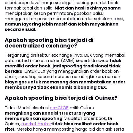
di beberapa level harga sekaligus, sehingga order book
tampak tebal dan solid.
Niat dan hasil akhirnya sama
:
menciptakan kesan permintaan/pasokan palsu,
menggerakkan pasar, membatalkan order sebelum terisi,
namun layering lebih masif dan lebih meyakinkan
secara visual.
Apakah spoofing bisa terjadi di
decentralized exchange?
Tergantung arsitektur exchange-nya. DEX yang memakai
automated market maker (AMM) seperti Uniswap
tidak
memiliki order book, jadi spoofing tradisional tidak
berlaku
. Untuk DEX yang menggunakan order book on-
chain, spoofing secara teoretis memungkinkan, namun
biaya gas untuk memasang dan membatalkan order
membuatnya tidak ekonomis dibanding CEX.
Apakah spoofing bisa terjadi di Ouinex?
Tidak. Model eksekusi
no-CLOB
milik Ouinex
menghilangkan kondisi struktural yang
memungkinkan spoofing
: visibilitas order book. Di
Ouinex,
market maker
tidak bisa melihat order book
ritel.
Mereka hanya memposting harga bid dan ask serta