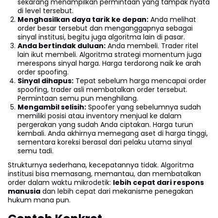
sekarang menampilkan permintaan yang tampak nyata
di level tersebut.
Menghasilkan daya tarik ke depan:
Anda melihat
order besar tersebut dan menganggapnya sebagai
sinyal institusi, begitu juga algoritma lain di pasar.
Anda bertindak duluan:
Anda membeli. Trader ritel
lain ikut membeli. Algoritma strategi momentum juga
merespons sinyal harga. Harga terdorong naik ke arah
order spoofing.
Sinyal dihapus:
Tepat sebelum harga mencapai order
spoofing, trader asli membatalkan order tersebut.
Permintaan semu pun menghilang.
Mengambil selisih:
Spoofer yang sebelumnya sudah
memiliki posisi atau inventory menjual ke dalam
pergerakan yang sudah Anda ciptakan. Harga turun
kembali. Anda akhirnya memegang aset di harga tinggi,
sementara koreksi berasal dari pelaku utama sinyal
semu tadi.
Strukturnya sederhana, kecepatannya tidak. Algoritma
institusi bisa memasang, memantau, dan membatalkan
order dalam waktu mikrodetik:
lebih cepat dari respons
manusia
dan lebih cepat dari mekanisme penegakan
hukum mana pun.