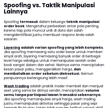
Spoofing vs. Taktik Manipulasi
Lainnya
Spoofing
termasuk
dalam keluarga
teknik manipulasi
order book
. Mengetahui perbedaan antar pola penting,
karena tiap pola muncul unik di data dan salah
mengidentifikasi justru membuat respons Anda salah
sasaran.
Layering
adalah varian spoofing yang lebih kompleks
.
Jika spoofing memasang satu order besar untuk memberi
sinyal arah, layering memasang banyak order di berbagai
level harga sekaligus untuk memanipulasi seolah order
book sangat dalam dan sehat. Niatnya sama: menciptakan
kesan pasar palsu, menggerakkan harga,
dan
membatalkan order sebelum dieksekusi.
Namun
penipuannya berlangsung lebih masif.
Wash trading
adalah praktik trader membeli dan menjual
aset yang sama ke dirinya sendiri, menciptakan
volume
semu tanpa partisipasi lawan transaksi sebenarnya
.
Jika spoofing memanipulasi sinyal harga, wash trading
justru memanipulasi aktivitas sehingga pasar yang sepi
tampak likuid atau token tidak populer terlihat sangat aktif.