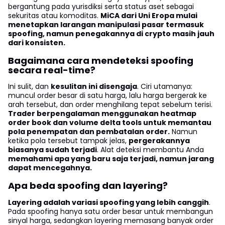
bergantung pada yurisdiksi serta status aset sebagai
sekuritas atau komoditas.
MiCA dari Uni Eropa mulai
menetapkan larangan manipulasi pasar termasuk
spoofing, namun penegakannya di crypto masih jauh
dari konsisten.
Bagaimana cara mendeteksi spoofing
secara real-time?
Ini sulit, dan
kesulitan ini disengaja
. Ciri utamanya:
muncul order besar di satu harga, lalu harga bergerak ke
arah tersebut, dan order menghilang tepat sebelum terisi.
Trader berpengalaman menggunakan heatmap
order book dan volume delta tools untuk memantau
pola penempatan dan pembatalan order.
Namun
ketika pola tersebut tampak jelas,
pergerakannya
biasanya sudah terjadi
. Alat deteksi membantu Anda
memahami apa yang baru saja terjadi, namun jarang
dapat mencegahnya.
Apa beda spoofing dan layering?
Layering adalah variasi spoofing yang lebih canggih
.
Pada spoofing hanya satu order besar untuk membangun
sinyal harga, sedangkan layering memasang banyak order