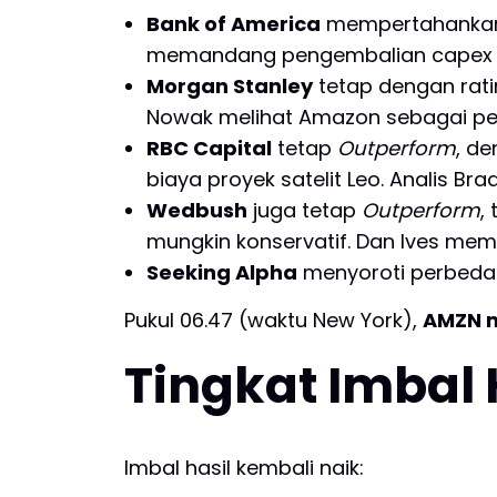
Bank of America
mempertahankan
memandang pengembalian capex ak
Morgan Stanley
tetap dengan rat
Nowak melihat Amazon sebagai pe
RBC Capital
tetap
Outperform
, d
biaya proyek satelit Leo. Analis Br
Wedbush
juga tetap
Outperform
,
mungkin konservatif. Dan Ives mempe
Seeking Alpha
menyoroti perbedaa
Pukul 06.47 (waktu New York),
AMZN m
Tingkat Imbal 
Imbal hasil kembali naik: