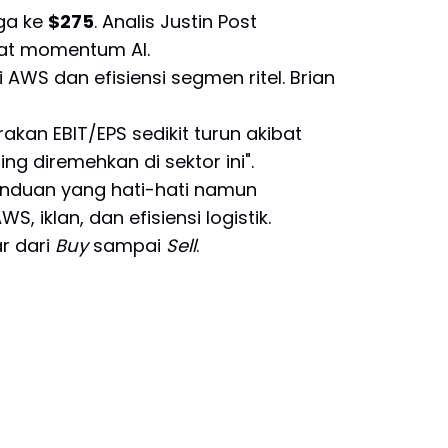
ga ke
$275
. Analis Justin Post
at momentum AI.
i AWS dan efisiensi segmen ritel. Brian
akan EBIT/EPS sedikit turun akibat
ng diremehkan di sektor ini".
anduan yang hati-hati namun
 iklan, dan efisiensi logistik.
r dari
Buy
sampai
Sell
.