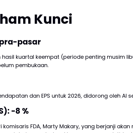
aham Kunci
 pra-pasar
hasil kuartal keempat (periode penting musim l
belum pembukaan.
endapatan dan EPS untuk 2026, didorong oleh AI s
): -8 %
i komisaris FDA, Marty Makary, yang berjanji aka