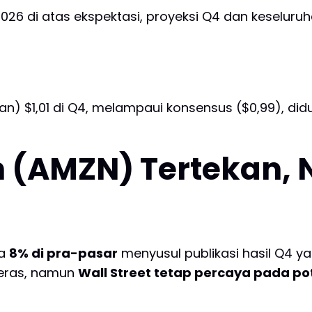
al 2026 di atas ekspektasi, proyeksi Q4 dan keselu
n) $1,01 di Q4, melampaui konsensus ($0,99), did
 (AMZN) Tertekan, 
ga
8% di pra-pasar
menyusul publikasi hasil Q4 ya
keras, namun
Wall Street tetap percaya pada p