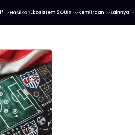
if
Ekosistem $OUIX
Kemitraan
Lainnya
Hasilkan
an Anda ke halaman beranda