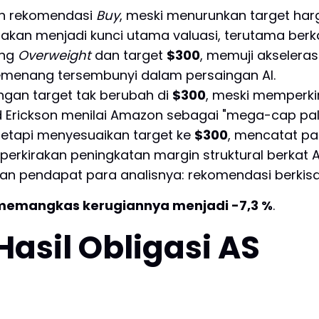
 rekomendasi
Buy
, meski menurunkan target har
an menjadi kunci utama valuasi, terutama berk
ing
Overweight
dan target
$300
, memuji akseleras
menang tersembunyi dalam persaingan AI.
engan target tak berubah di
$300
, meski memperkir
ad Erickson menilai Amazon sebagai "mega-cap pali
 tetapi menyesuaikan target ke
$300
, mencatat p
rkirakan peningkatan margin struktural berkat AWS,
n pendapat para analisnya: rekomendasi berkisa
emangkas kerugiannya menjadi -7,3 %
.
Hasil Obligasi AS