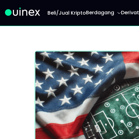
Berdagang
Derivat
Beli/Jual Kripto
Ini adalah logo dan jika diklik akan mengarahk