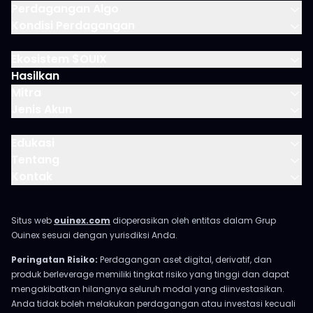
Perdagangan Algo
Kondisi Perdagangan
Ekosistem $OUIX
Hasilkan
Mitra
Jenis Akun
Edukasi
Tentang
Kontak
Situs web
ouinex.com
dioperasikan oleh entitas dalam Grup
Ouinex sesuai dengan yurisdiksi Anda.
Peringatan Risiko:
Perdagangan aset digital, derivatif, dan
produk berleverage memiliki tingkat risiko yang tinggi dan dapat
mengakibatkan hilangnya seluruh modal yang diinvestasikan.
Anda tidak boleh melakukan perdagangan atau investasi kecuali