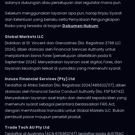
adanya dukungan atau persetujuan dari regulator mana pun.
Sebelum menggunakan layanan apa pun, harap tinjau Syarat
dan Ketentuan yang berlaku serta Pernyataan Pengungkapan
Risiko yang tersedia di bagian
Dokumen Hukum
.
Global Markets LLC
Didirikan di St. Vincent dan Grenadines (No. Registrasi 3796 LLC
2024), diberi otorisasi oleh Financial Services Authority untuk
menjalankan bisnis Forex (persetujuan diterbitkan pada 6
September 2024). Menyediakan layanan aset digital, Forex, dan
layanan keuangan terkait di yurisdiksi yang memenuhi syarat.
Inzuzo Financial Services (Pty) Ltd
Terdaftar di Afrika Selatan (No. Registrasi 2024/485622/07), diberi
otorisasi oleh Financial Sector Conduct Authority (No. FSP 54742).
Menyediakan layanan aset kripto dan derivatif kepada klien yang
memenuhi syarat sebagai perantara berdasarkan FAIS Act,
dengan memfasilitasi transaksi untuk Global Markets LLC. Bukan
pembuat pasar maupun penerbit produk.
Trade Tech AU Pty Ltd
Terdaftar di Australia (ACN 675363747), terdaftar pada AUSTRAC