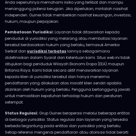
Anda sepenuhnya memahami risiko yang terlibat dan mampu
menanggung potensi kerugian. Jika diperlukan, mintalah nasihat
independen. Ouinex tidak memberikan nasihat keuangan, investasi,
hukum, maupun perpajakan.
Pembatasan Yurisdiksi:
Layanan tidak ditawarkan kepada
penduduk di yurisdiksi yang melarang atau membatasi layanan
tersebut berdasarkan hukum yang berlaku, termasuk Amerika
Serikat dan
yurisdiksi terbatas
lainnya sebagaimana
didefinisikan dalam Syarat dan Ketentuan kami. Situs web ini tidak
ditujukan bagi penduduk Wilayah Ekonomi Eropa (EEA) maupun
Britania Raya. Kami tidak secara aktif menawarkan layanan
kepada klien di yurisdiksi tersebut dan hanya menerima
pendaftaran yang dilakukan atas inisiatif klien sendiri apabila
diizinkan oleh hukum yang berlaku. Pengguna bertanggung jawab
untuk memastikan kepatuhan terhadap hukum dan peraturan
setempat.
Status Regulasi:
Grup Ouinex beroperasi melalui beberapa entitas
di berbagai yurisdiksi. Status regulasi dan layanan yang tersedia
berbeda tergantung pada entitas dan yurisdiksi yang berlaku.
Setiap referensi mengenai pendaftaran atau otorisasi tidak berarti