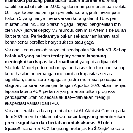
membuka peluang peluncuran batch Starlink V3
. Setiap 
satelit berbobot sekitar 2.000 kg dan mampu menambah sekitar 
60 Tbps kapasitas jaringan per peluncuran, jauh melampaui 
Falcon 9 yang hanya menawarkan kurang dari 3 Tbps per 
muatan Starlink. Jika Starship gagal, terjadi penghentian izin 
oleh FAA, jadwal deploy V3 mundur, dan misi Artemis ke Bulan 
ikut tertunda. Perbedaannya bukan sekadar tambahan, tapi 
benar-benar bersifat binary: sukses atau gagal.
Variabel kedua adalah proyeksi pendapatan Starlink V3. 
Setiap 
batch V3 yang sukses terdeploy secara langsung 
meningkatkan kapasitas broadband
 yang bisa dijual oleh 
Starlink. Model pertumbuhannya berbasis step-function: setiap 
keberhasilan penerbangan menambah kapasitas secara 
signifikan, sementara kegagalan justru membuat pendapatan 
stagnan. Laporan keuangan tengah Agustus 2026 akan menjadi 
laporan laba SPCX pertama yang menampilkan progress 
pendapatan Starlink secara akurat—dan akan menguji 
ekspektasi valuasi dari IPO.
Variabel terakhir adalah premi akuisisi AI. Akuisisi Cursor pada 
Juni 2026 membuktikan bahwa 
pasar langsung memberikan 
premi signifikan dan bertahan untuk akuisisi AI oleh 
SpaceX
: saham SPCX langsung melonjak ke $225,64 secara 