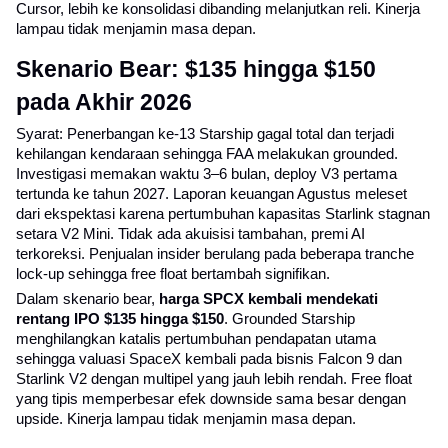
Cursor, lebih ke konsolidasi dibanding melanjutkan reli. Kinerja 
lampau tidak menjamin masa depan.
Skenario Bear: $135 hingga $150 
pada Akhir 2026
Syarat: Penerbangan ke-13 Starship gagal total dan terjadi 
kehilangan kendaraan sehingga FAA melakukan grounded. 
Investigasi memakan waktu 3–6 bulan, deploy V3 pertama 
tertunda ke tahun 2027. Laporan keuangan Agustus meleset 
dari ekspektasi karena pertumbuhan kapasitas Starlink stagnan 
setara V2 Mini. Tidak ada akuisisi tambahan, premi AI 
terkoreksi. Penjualan insider berulang pada beberapa tranche 
lock-up sehingga free float bertambah signifikan.
Dalam skenario bear, 
harga SPCX kembali mendekati 
rentang IPO $135 hingga $150
. Grounded Starship 
menghilangkan katalis pertumbuhan pendapatan utama 
sehingga valuasi SpaceX kembali pada bisnis Falcon 9 dan 
Starlink V2 dengan multipel yang jauh lebih rendah. Free float 
yang tipis memperbesar efek downside sama besar dengan 
upside. Kinerja lampau tidak menjamin masa depan.