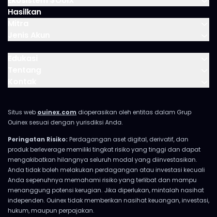
Ekosistem $OUIX
Hasilkan
Mitra
Jenis Akun
Edukasi
Tentang
Kontak
Situs web
ouinex.com
dioperasikan oleh entitas dalam Grup
Ouinex sesuai dengan yurisdiksi Anda.
Peringatan Risiko:
Perdagangan aset digital, derivatif, dan
produk berleverage memiliki tingkat risiko yang tinggi dan dapat
mengakibatkan hilangnya seluruh modal yang diinvestasikan.
Anda tidak boleh melakukan perdagangan atau investasi kecuali
Anda sepenuhnya memahami risiko yang terlibat dan mampu
menanggung potensi kerugian. Jika diperlukan, mintalah nasihat
independen. Ouinex tidak memberikan nasihat keuangan, investasi,
hukum, maupun perpajakan.