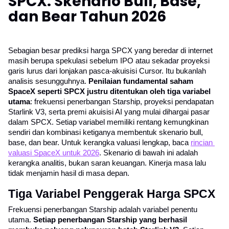
SPCX: Skenario Bull, Base,
dan Bear Tahun 2026
Sebagian besar prediksi harga SPCX yang beredar di internet 
masih berupa spekulasi sebelum IPO atau sekadar proyeksi 
garis lurus dari lonjakan pasca-akuisisi Cursor. Itu bukanlah 
analisis sesungguhnya. 
Penilaian fundamental saham 
SpaceX seperti SPCX justru ditentukan oleh tiga variabel 
utama
: frekuensi penerbangan Starship, proyeksi pendapatan 
Starlink V3, serta premi akuisisi AI yang mulai dihargai pasar 
dalam SPCX. Setiap variabel memiliki rentang kemungkinan 
sendiri dan kombinasi ketiganya membentuk skenario bull, 
base, dan bear. Untuk kerangka valuasi lengkap, baca 
rincian 
valuasi SpaceX untuk 2026
. Skenario di bawah ini adalah 
kerangka analitis, bukan saran keuangan. Kinerja masa lalu 
tidak menjamin hasil di masa depan.
Tiga Variabel Penggerak Harga SPCX
Frekuensi penerbangan Starship adalah variabel penentu 
utama. 
Setiap penerbangan Starship yang berhasil 