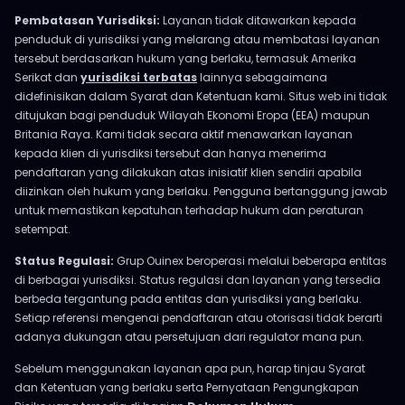
Pembatasan Yurisdiksi:
Layanan tidak ditawarkan kepada
penduduk di yurisdiksi yang melarang atau membatasi layanan
tersebut berdasarkan hukum yang berlaku, termasuk Amerika
Serikat dan
yurisdiksi terbatas
lainnya sebagaimana
didefinisikan dalam Syarat dan Ketentuan kami. Situs web ini tidak
ditujukan bagi penduduk Wilayah Ekonomi Eropa (EEA) maupun
Britania Raya. Kami tidak secara aktif menawarkan layanan
kepada klien di yurisdiksi tersebut dan hanya menerima
pendaftaran yang dilakukan atas inisiatif klien sendiri apabila
diizinkan oleh hukum yang berlaku. Pengguna bertanggung jawab
untuk memastikan kepatuhan terhadap hukum dan peraturan
setempat.
Status Regulasi:
Grup Ouinex beroperasi melalui beberapa entitas
di berbagai yurisdiksi. Status regulasi dan layanan yang tersedia
berbeda tergantung pada entitas dan yurisdiksi yang berlaku.
Setiap referensi mengenai pendaftaran atau otorisasi tidak berarti
adanya dukungan atau persetujuan dari regulator mana pun.
Sebelum menggunakan layanan apa pun, harap tinjau Syarat
dan Ketentuan yang berlaku serta Pernyataan Pengungkapan