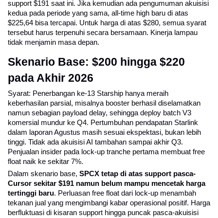
support $191 saat ini. Jika kemudian ada pengumuman akuisisi 
kedua pada periode yang sama, all-time high baru di atas 
$225,64 bisa tercapai. Untuk harga di atas $280, semua syarat 
tersebut harus terpenuhi secara bersamaan. Kinerja lampau 
tidak menjamin masa depan.
Skenario Base: $200 hingga $220 
pada Akhir 2026
Syarat: Penerbangan ke-13 Starship hanya meraih 
keberhasilan parsial, misalnya booster berhasil diselamatkan 
namun sebagian payload delay, sehingga deploy batch V3 
komersial mundur ke Q4. Pertumbuhan pendapatan Starlink 
dalam laporan Agustus masih sesuai ekspektasi, bukan lebih 
tinggi. Tidak ada akuisisi AI tambahan sampai akhir Q3. 
Penjualan insider pada lock-up tranche pertama membuat free 
float naik ke sekitar 7%.
Dalam skenario base, 
SPCX tetap di atas support pasca-
Cursor sekitar $191 namun belum mampu mencetak harga 
tertinggi baru
. Perluasan free float dari lock-up menambah 
tekanan jual yang mengimbangi kabar operasional positif. Harga 
berfluktuasi di kisaran support hingga puncak pasca-akuisisi 