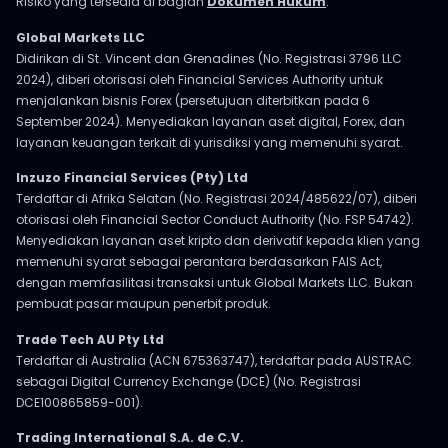
Risiko yang tersedia di bagian
Dokumen Hukum
.
Global Markets LLC
Didirikan di St. Vincent dan Grenadines (No. Registrasi 3796 LLC
2024), diberi otorisasi oleh Financial Services Authority untuk
menjalankan bisnis Forex (persetujuan diterbitkan pada 6
September 2024). Menyediakan layanan aset digital, Forex, dan
layanan keuangan terkait di yurisdiksi yang memenuhi syarat.
Inzuzo Financial Services (Pty) Ltd
Terdaftar di Afrika Selatan (No. Registrasi 2024/485622/07), diberi
otorisasi oleh Financial Sector Conduct Authority (No. FSP 54742).
Menyediakan layanan aset kripto dan derivatif kepada klien yang
memenuhi syarat sebagai perantara berdasarkan FAIS Act,
dengan memfasilitasi transaksi untuk Global Markets LLC. Bukan
pembuat pasar maupun penerbit produk.
Trade Tech AU Pty Ltd
Terdaftar di Australia (ACN 675363747), terdaftar pada AUSTRAC
sebagai Digital Currency Exchange (DCE) (No. Registrasi
DCE100865859-001).
Trading International S.A. de C.V.