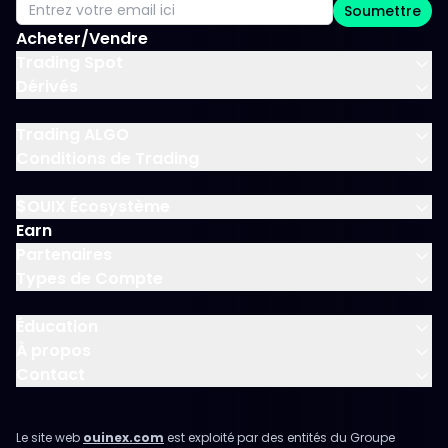
Soumettre
Acheter/Vendre
Trading Spot
Dérivés
Trading ALGO
Conditions de Trading
$OUIX Écosystème
Earn
Partenaires
Types de Compte
Éducation
À propos
Contact
Le site web
ouinex.com
est exploité par des entités du Groupe