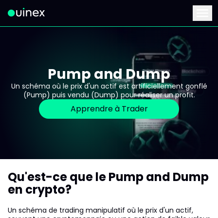
Ceci est le logo et, si vous cliquez dessus, vous serez redirigé 
Menu
Pump and Dump
Un schéma où le prix d'un actif est artificiellement gonflé
(Pump) puis vendu (Dump) pour réaliser un profit.
Apprendre à Trader
Qu'est-ce que le Pump and Dump
en crypto?
Un schéma de trading manipulatif où le prix d'un actif,